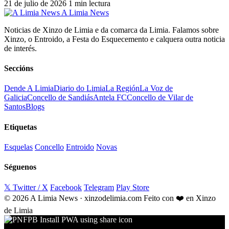
21 de julio de 2026
1 min lectura
A Limia News
Noticias de Xinzo de Limia e da comarca da Limia. Falamos sobre
Xinzo, o Entroido, a Festa do Esquecemento e calquera outra noticia
de interés.
Seccións
Dende A Limia
Diario do Limia
La Región
La Voz de
Galicia
Concello de Sandiás
Antela FC
Concello de Vilar de
Santos
Blogs
Etiquetas
Esquelas
Concello
Entroido
Novas
Séguenos
𝕏 Twitter / X
Facebook
Telegram
Play Store
© 2026 A Limia News · xinzodelimia.com
Feito con ❤️ en Xinzo
de Limia