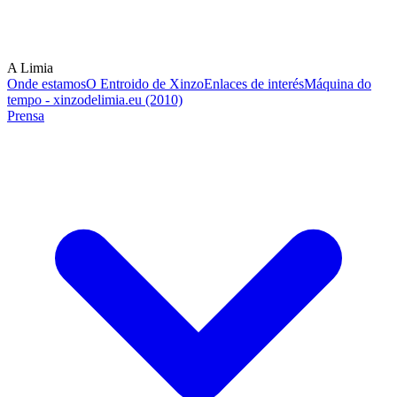
A Limia
Onde estamos
O Entroido de Xinzo
Enlaces de interés
Máquina do
tempo - xinzodelimia.eu (2010)
Prensa