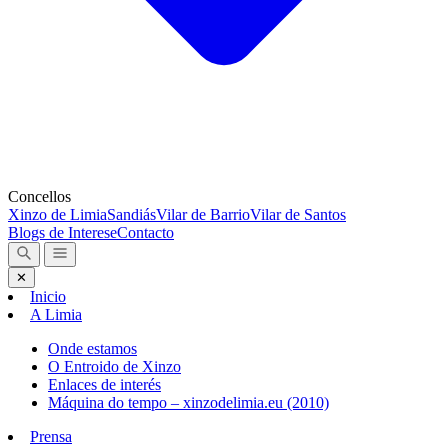
Concellos
Xinzo de Limia
Sandiás
Vilar de Barrio
Vilar de Santos
Blogs de Interese
Contacto
✕
Inicio
A Limia
Onde estamos
O Entroido de Xinzo
Enlaces de interés
Máquina do tempo – xinzodelimia.eu (2010)
Prensa