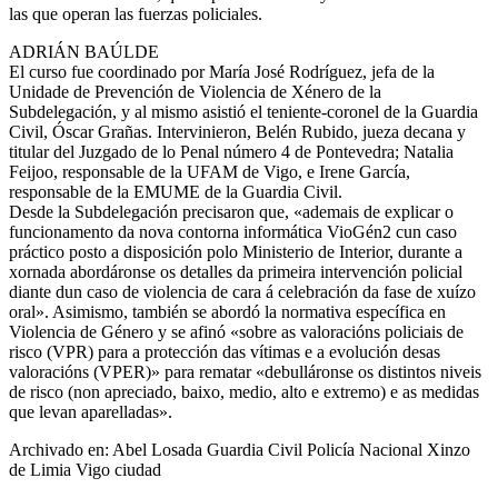
las que operan las fuerzas policiales.
ADRIÁN BAÚLDE
El curso fue coordinado por María José Rodríguez, jefa de la
Unidade de Prevención de Violencia de Xénero de la
Subdelegación, y al mismo asistió el teniente-coronel de la Guardia
Civil, Óscar Grañas. Intervinieron, Belén Rubido, jueza decana y
titular del Juzgado de lo Penal número 4 de Pontevedra; Natalia
Feijoo, responsable de la UFAM de Vigo, e Irene García,
responsable de la EMUME de la Guardia Civil.
Desde la Subdelegación precisaron que, «ademais de explicar o
funcionamento da nova contorna informática VioGén2 cun caso
práctico posto a disposición polo Ministerio de Interior, durante a
xornada abordáronse os detalles da primeira intervención policial
diante dun caso de violencia de cara á celebración da fase de xuízo
oral». Asimismo, también se abordó la normativa específica en
Violencia de Género y se afinó «sobre as valoracións policiais de
risco (VPR) para a protección das vítimas e a evolución desas
valoracións (VPER)» para rematar «debulláronse os distintos niveis
de risco (non apreciado, baixo, medio, alto e extremo) e as medidas
que levan aparelladas».
Archivado en: Abel Losada Guardia Civil Policía Nacional Xinzo
de Limia Vigo ciudad