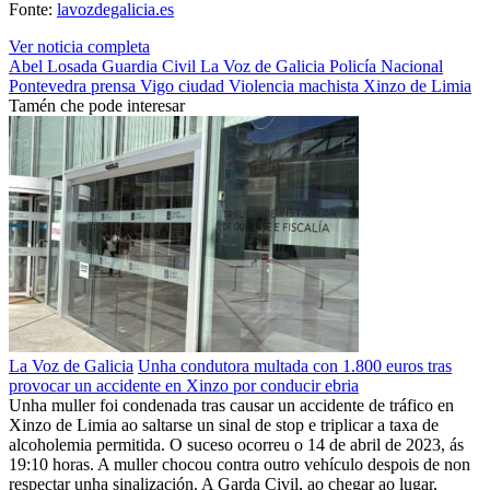
Fonte:
lavozdegalicia.es
Ver noticia completa
Abel Losada
Guardia Civil
La Voz de Galicia
Policía Nacional
Pontevedra
prensa
Vigo ciudad
Violencia machista
Xinzo de Limia
Tamén che pode interesar
La Voz de Galicia
Unha condutora multada con 1.800 euros tras
provocar un accidente en Xinzo por conducir ebria
Unha muller foi condenada tras causar un accidente de tráfico en
Xinzo de Limia ao saltarse un sinal de stop e triplicar a taxa de
alcoholemia permitida. O suceso ocorreu o 14 de abril de 2023, ás
19:10 horas. A muller chocou contra outro vehículo despois de non
respectar unha sinalización. A Garda Civil, ao chegar ao lugar,