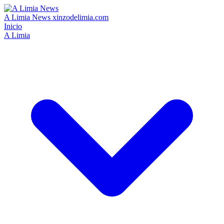
A Limia News
xinzodelimia.com
Inicio
A Limia