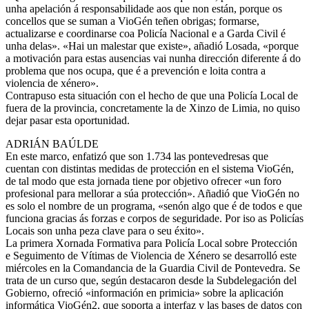
unha apelación á responsabilidade aos que non están, porque os
concellos que se suman a VioGén teñen obrigas; formarse,
actualizarse e coordinarse coa Policía Nacional e a Garda Civil é
unha delas». «Hai un malestar que existe», añadió Losada, «porque
a motivación para estas ausencias vai nunha dirección diferente á do
problema que nos ocupa, que é a prevención e loita contra a
violencia de xénero».
Contrapuso esta situación con el hecho de que una Policía Local de
fuera de la provincia, concretamente la de Xinzo de Limia, no quiso
dejar pasar esta oportunidad.
ADRIÁN BAÚLDE
En este marco, enfatizó que son 1.734 las pontevedresas que
cuentan con distintas medidas de protección en el sistema VioGén,
de tal modo que esta jornada tiene por objetivo ofrecer «un foro
profesional para mellorar a súa protección». Añadió que VioGén no
es solo el nombre de un programa, «senón algo que é de todos e que
funciona gracias ás forzas e corpos de seguridade. Por iso as Policías
Locais son unha peza clave para o seu éxito».
La primera Xornada Formativa para Policía Local sobre Protección
e Seguimento de Vítimas de Violencia de Xénero se desarrolló este
miércoles en la Comandancia de la Guardia Civil de Pontevedra. Se
trata de un curso que, según destacaron desde la Subdelegación del
Gobierno, ofreció «información en primicia» sobre la aplicación
informática VioGén2, que soporta a interfaz y las bases de datos con