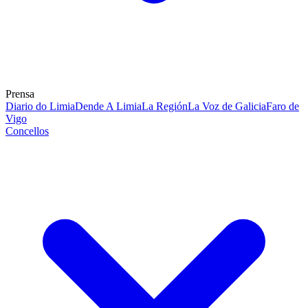
Prensa
Diario do Limia
Dende A Limia
La Región
La Voz de Galicia
Faro de
Vigo
Concellos