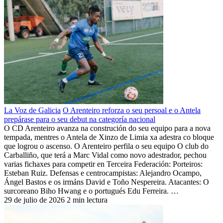
La Voz de Galicia
O Arenteiro reforza o seu persoal e o Antela
prepárase para o seu debut na categoría nacional
O CD Arenteiro avanza na construción do seu equipo para a nova
tempada, mentres o Antela de Xinzo de Limia xa adestra co bloque
que logrou o ascenso. O Arenteiro perfila o seu equipo O club do
Carballiño, que terá a Marc Vidal como novo adestrador, pechou
varias fichaxes para competir en Terceira Federación: Porteiros:
Esteban Ruiz. Defensas e centrocampistas: Alejandro Ocampo,
Ángel Bastos e os irmáns David e Toño Nespereira. Atacantes: O
surcoreano Biho Hwang e o portugués Edu Ferreira. …
29 de julio de 2026
2 min lectura