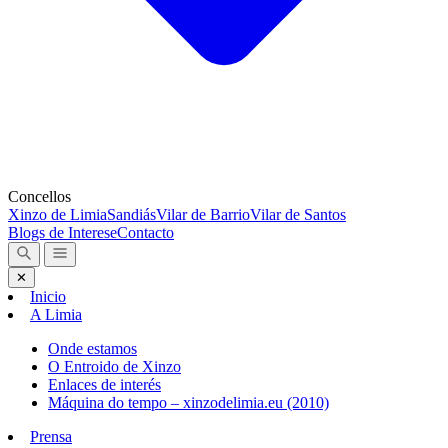
Concellos
Xinzo de Limia
Sandiás
Vilar de Barrio
Vilar de Santos
Blogs de Interese
Contacto
✕
Inicio
A Limia
Onde estamos
O Entroido de Xinzo
Enlaces de interés
Máquina do tempo – xinzodelimia.eu (2010)
Prensa