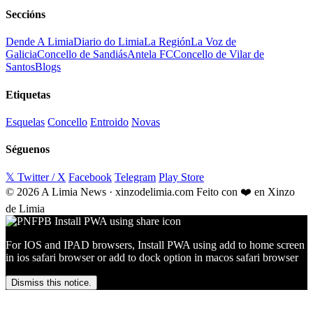
Seccións
Dende A Limia
Diario do Limia
La Región
La Voz de
Galicia
Concello de Sandiás
Antela FC
Concello de Vilar de
Santos
Blogs
Etiquetas
Esquelas
Concello
Entroido
Novas
Séguenos
𝕏 Twitter / X
Facebook
Telegram
Play Store
© 2026 A Limia News · xinzodelimia.com
Feito con ❤️ en Xinzo
de Limia
For IOS and IPAD browsers, Install PWA using add to home screen
in ios safari browser or add to dock option in macos safari browser
Dismiss this notice.