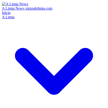
A Limia News
xinzodelimia.com
Inicio
A Limia