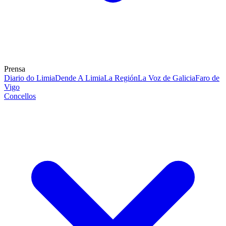
Prensa
Diario do Limia
Dende A Limia
La Región
La Voz de Galicia
Faro de
Vigo
Concellos