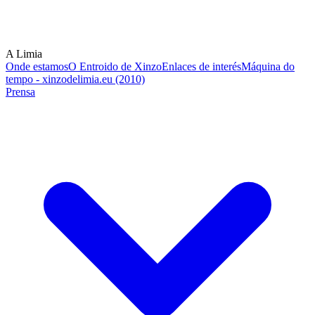
A Limia
Onde estamos
O Entroido de Xinzo
Enlaces de interés
Máquina do
tempo - xinzodelimia.eu (2010)
Prensa