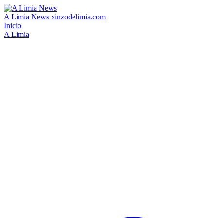
A Limia News
xinzodelimia.com
Inicio
A Limia