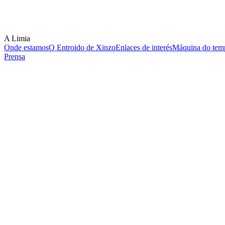
A Limia
Onde estamos
O Entroido de Xinzo
Enlaces de interés
Máquina do temp
Prensa