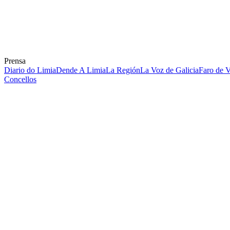
Prensa
Diario do Limia
Dende A Limia
La Región
La Voz de Galicia
Faro de 
Concellos