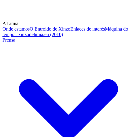
A Limia
Onde estamos
O Entroido de Xinzo
Enlaces de interés
Máquina do
tempo - xinzodelimia.eu (2010)
Prensa