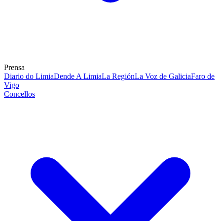
Prensa
Diario do Limia
Dende A Limia
La Región
La Voz de Galicia
Faro de
Vigo
Concellos