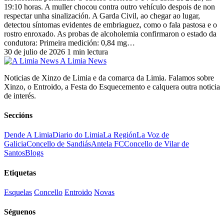
19:10 horas. A muller chocou contra outro vehículo despois de non
respectar unha sinalización. A Garda Civil, ao chegar ao lugar,
detectou síntomas evidentes de embriaguez, como o fala pastosa e o
rostro enroxado. As probas de alcoholemia confirmaron o estado da
condutora: Primeira medición: 0,84 mg…
30 de julio de 2026
1 min lectura
A Limia News
Noticias de Xinzo de Limia e da comarca da Limia. Falamos sobre
Xinzo, o Entroido, a Festa do Esquecemento e calquera outra noticia
de interés.
Seccións
Dende A Limia
Diario do Limia
La Región
La Voz de
Galicia
Concello de Sandiás
Antela FC
Concello de Vilar de
Santos
Blogs
Etiquetas
Esquelas
Concello
Entroido
Novas
Séguenos