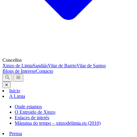
Concellos
Xinzo de Limia
Sandiás
Vilar de Barrio
Vilar de Santos
Blogs de Interese
Contacto
✕
Inicio
A Limia
Onde estamos
O Entroido de Xinzo
Enlaces de interés
Máquina do tempo – xinzodelimia.eu (2010)
Prensa