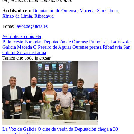
08 feb 2025. Actualizado ás 05:00 h.
Archivado en:
Deputación de Ourense
,
Maceda
,
San Cibrao
,
Xinzo de Limia
,
Ribadavia
Fonte:
lavozdegalicia.es
Ver noticia completa
Baloncesto
Barbadás
Deputación de Ourense
Fútbol sala
La Voz de
Galicia
Maceda
O Pereiro de Aguiar
Ourense
prensa
Ribadavia
San
Cibrao
Xinzo de Limia
Tamén che pode interesar
La Voz de Galicia
O cine de verán da Deputación chega a 30