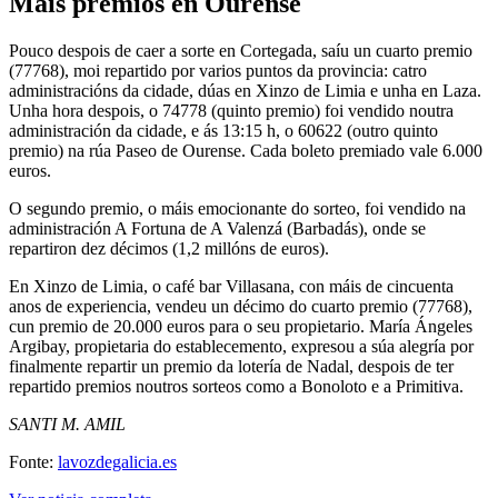
Máis premios en Ourense
Pouco despois de caer a sorte en Cortegada, saíu un cuarto premio
(77768), moi repartido por varios puntos da provincia: catro
administracións da cidade, dúas en Xinzo de Limia e unha en Laza.
Unha hora despois, o 74778 (quinto premio) foi vendido noutra
administración da cidade, e ás 13:15 h, o 60622 (outro quinto
premio) na rúa Paseo de Ourense. Cada boleto premiado vale 6.000
euros.
O segundo premio, o máis emocionante do sorteo, foi vendido na
administración A Fortuna de A Valenzá (Barbadás), onde se
repartiron dez décimos (1,2 millóns de euros).
En Xinzo de Limia, o café bar Villasana, con máis de cincuenta
anos de experiencia, vendeu un décimo do cuarto premio (77768),
cun premio de 20.000 euros para o seu propietario. María Ángeles
Argibay, propietaria do establecemento, expresou a súa alegría por
finalmente repartir un premio da lotería de Nadal, despois de ter
repartido premios noutros sorteos como a Bonoloto e a Primitiva.
SANTI M. AMIL
Fonte:
lavozdegalicia.es