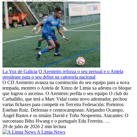
La Voz de Galicia
O Arenteiro reforza o seu persoal e o Antela
prepárase para o seu debut na categoría nacional
O CD Arenteiro avanza na construción do seu equipo para a nova
tempada, mentres o Antela de Xinzo de Limia xa adestra co bloque
que logrou o ascenso. O Arenteiro perfila o seu equipo O club do
Carballiño, que terá a Marc Vidal como novo adestrador, pechou
varias fichaxes para competir en Terceira Federación: Porteiros:
Esteban Ruiz. Defensas e centrocampistas: Alejandro Ocampo,
Ángel Bastos e os irmáns David e Toño Nespereira. Atacantes: O
surcoreano Biho Hwang e o portugués Edu Ferreira. …
29 de julio de 2026
2 min lectura
A Limia News