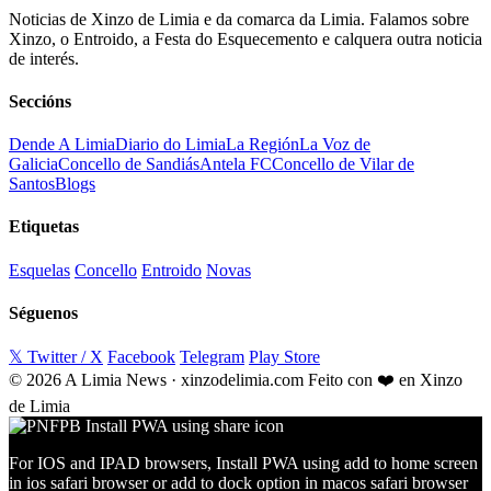
Noticias de Xinzo de Limia e da comarca da Limia. Falamos sobre
Xinzo, o Entroido, a Festa do Esquecemento e calquera outra noticia
de interés.
Seccións
Dende A Limia
Diario do Limia
La Región
La Voz de
Galicia
Concello de Sandiás
Antela FC
Concello de Vilar de
Santos
Blogs
Etiquetas
Esquelas
Concello
Entroido
Novas
Séguenos
𝕏 Twitter / X
Facebook
Telegram
Play Store
© 2026 A Limia News · xinzodelimia.com
Feito con ❤️ en Xinzo
de Limia
For IOS and IPAD browsers, Install PWA using add to home screen
in ios safari browser or add to dock option in macos safari browser