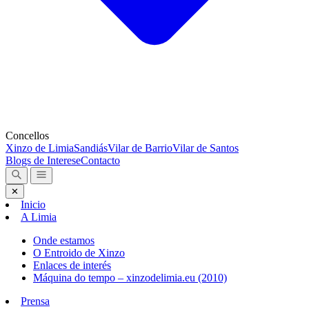
Concellos
Xinzo de Limia
Sandiás
Vilar de Barrio
Vilar de Santos
Blogs de Interese
Contacto
✕
Inicio
A Limia
Onde estamos
O Entroido de Xinzo
Enlaces de interés
Máquina do tempo – xinzodelimia.eu (2010)
Prensa