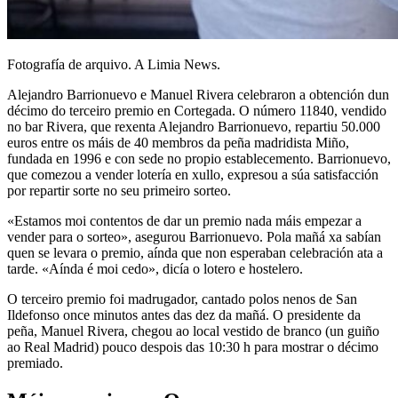
Fotografía de arquivo. A Limia News.
Alejandro Barrionuevo e Manuel Rivera celebraron a obtención dun
décimo do terceiro premio en Cortegada. O número 11840, vendido
no bar Rivera, que rexenta Alejandro Barrionuevo, repartiu 50.000
euros entre os máis de 40 membros da peña madridista Miño,
fundada en 1996 e con sede no propio establecemento. Barrionuevo,
que comezou a vender lotería en xullo, expresou a súa satisfacción
por repartir sorte no seu primeiro sorteo.
«Estamos moi contentos de dar un premio nada máis empezar a
vender para o sorteo», asegurou Barrionuevo. Pola mañá xa sabían
quen se levara o premio, aínda que non esperaban celebración ata a
tarde. «Aínda é moi cedo», dicía o lotero e hostelero.
O terceiro premio foi madrugador, cantado polos nenos de San
Ildefonso once minutos antes das dez da mañá. O presidente da
peña, Manuel Rivera, chegou ao local vestido de branco (un guiño
ao Real Madrid) pouco despois das 10:30 h para mostrar o décimo
premiado.