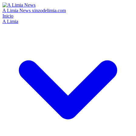
A Limia News
xinzodelimia.com
Inicio
A Limia