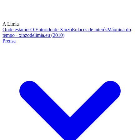
A Limia
Onde estamos
O Entroido de Xinzo
Enlaces de interés
Máquina do
tempo - xinzodelimia.eu (2010)
Prensa