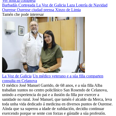
Ver noticia completa
Barbadás
Cortegada
La Voz de Galicia
Laza
Lotería de Navidad
Ourense
Ourense ciudad
prensa
Xinzo de Limia
Tamén che pode interesar
La Voz de Galicia
Un médico veterano e a súa filla comparten
consulta en Celanova
O médico José Manuel Garrido, de 68 anos, e a súa filla Alba
traballan xuntos no centro policlínico San Rosendo de Celanova,
unindo a experiencia do pai e a ilusión da filla por exercer a
sanidade no rural. José Manuel, que tamén é alcalde da Merca, leva
toda unha vida dedicado á medicina en diversos puntos de Ourense.
Aínda que xa superou a idade de xubilación, decidiu continuar
exercendo porque se sente con forzas e gústalle a súa profesión.