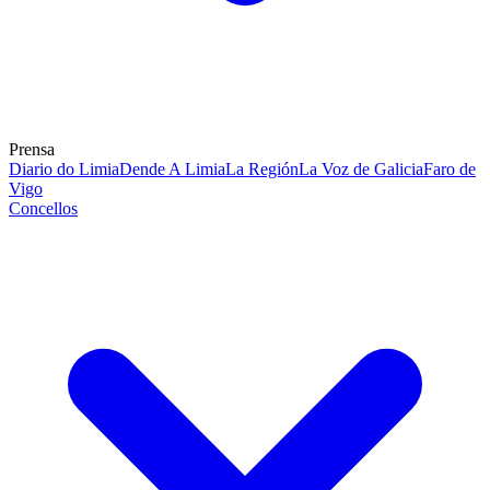
Prensa
Diario do Limia
Dende A Limia
La Región
La Voz de Galicia
Faro de
Vigo
Concellos