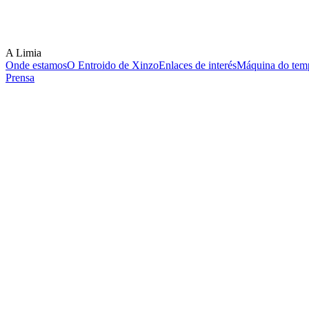
A Limia
Onde estamos
O Entroido de Xinzo
Enlaces de interés
Máquina do temp
Prensa