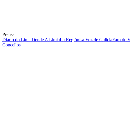
Prensa
Diario do Limia
Dende A Limia
La Región
La Voz de Galicia
Faro de 
Concellos