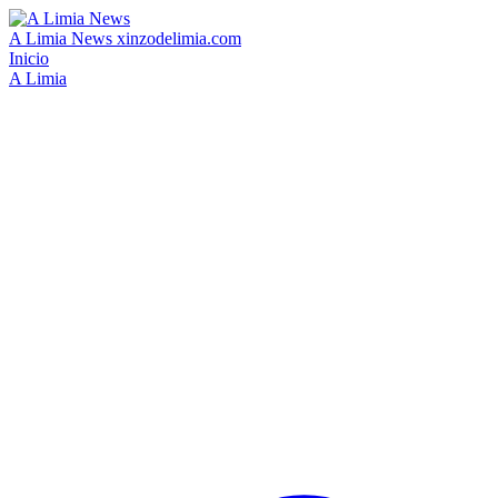
A Limia News
xinzodelimia.com
Inicio
A Limia