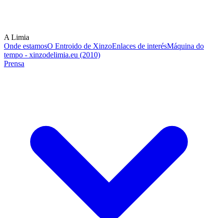
A Limia
Onde estamos
O Entroido de Xinzo
Enlaces de interés
Máquina do
tempo - xinzodelimia.eu (2010)
Prensa