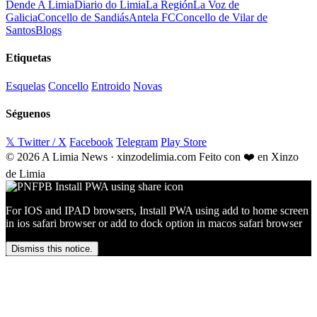
Dende A Limia
Diario do Limia
La Región
La Voz de
Galicia
Concello de Sandiás
Antela FC
Concello de Vilar de
Santos
Blogs
Etiquetas
Esquelas
Concello
Entroido
Novas
Séguenos
𝕏 Twitter / X
Facebook
Telegram
Play Store
© 2026 A Limia News · xinzodelimia.com
Feito con ❤️ en Xinzo
de Limia
For IOS and IPAD browsers, Install PWA using add to home screen
in ios safari browser or add to dock option in macos safari browser
Dismiss this notice.