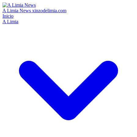
A Limia News
xinzodelimia.com
Inicio
A Limia