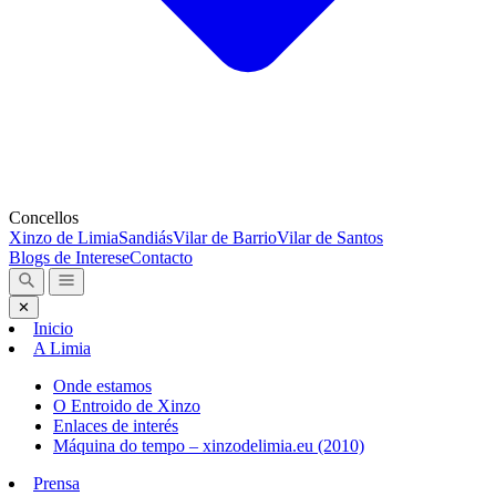
Concellos
Xinzo de Limia
Sandiás
Vilar de Barrio
Vilar de Santos
Blogs de Interese
Contacto
✕
Inicio
A Limia
Onde estamos
O Entroido de Xinzo
Enlaces de interés
Máquina do tempo – xinzodelimia.eu (2010)
Prensa