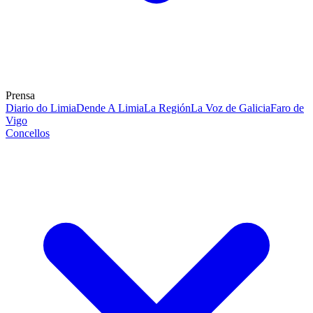
Prensa
Diario do Limia
Dende A Limia
La Región
La Voz de Galicia
Faro de
Vigo
Concellos