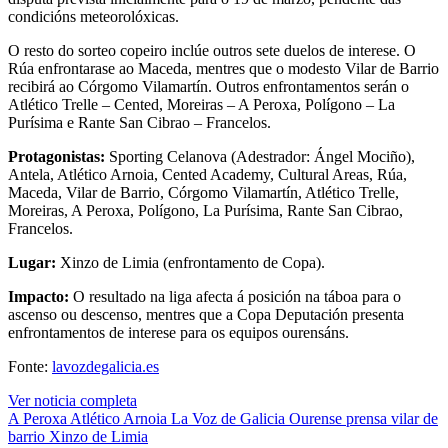
condicións meteorolóxicas.
O resto do sorteo copeiro inclúe outros sete duelos de interese. O
Rúa enfrontarase ao Maceda, mentres que o modesto Vilar de Barrio
recibirá ao Córgomo Vilamartín. Outros enfrontamentos serán o
Atlético Trelle – Cented, Moreiras – A Peroxa, Polígono – La
Purísima e Rante San Cibrao – Francelos.
Protagonistas:
Sporting Celanova (Adestrador: Ángel Mociño),
Antela, Atlético Arnoia, Cented Academy, Cultural Areas, Rúa,
Maceda, Vilar de Barrio, Córgomo Vilamartín, Atlético Trelle,
Moreiras, A Peroxa, Polígono, La Purísima, Rante San Cibrao,
Francelos.
Lugar:
Xinzo de Limia (enfrontamento de Copa).
Impacto:
O resultado na liga afecta á posición na táboa para o
ascenso ou descenso, mentres que a Copa Deputación presenta
enfrontamentos de interese para os equipos ourensáns.
Fonte:
lavozdegalicia.es
Ver noticia completa
A Peroxa
Atlético Arnoia
La Voz de Galicia
Ourense
prensa
vilar de
barrio
Xinzo de Limia