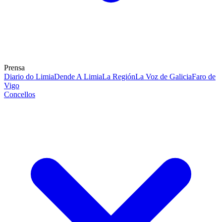
Prensa
Diario do Limia
Dende A Limia
La Región
La Voz de Galicia
Faro de
Vigo
Concellos