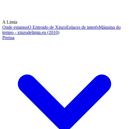
A Limia
Onde estamos
O Entroido de Xinzo
Enlaces de interés
Máquina do
tempo - xinzodelimia.eu (2010)
Prensa