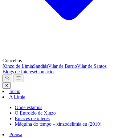
Concellos
Xinzo de Limia
Sandiás
Vilar de Barrio
Vilar de Santos
Blogs de Interese
Contacto
✕
Inicio
A Limia
Onde estamos
O Entroido de Xinzo
Enlaces de interés
Máquina do tempo – xinzodelimia.eu (2010)
Prensa