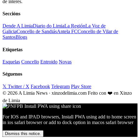
de interés.
Seccións
Dende A Limia
Diario do Limia
La Región
La Voz de
Galicia
Concello de Sandiás
Antela FC
Concello de Vilar de
Santos
Blogs
Etiquetas
Esquelas
Concello
Entroido
Novas
Séguenos
𝕏 Twitter / X
Facebook
Telegram
Play Store
© 2026 A Limia News · xinzodelimia.com
Feito con ❤️ en Xinzo
de Limia
For IOS and IPAD browsers, Install PWA using add to home screen
in ios safari browser or add to dock option in macos safari browser
Dismiss this notice.