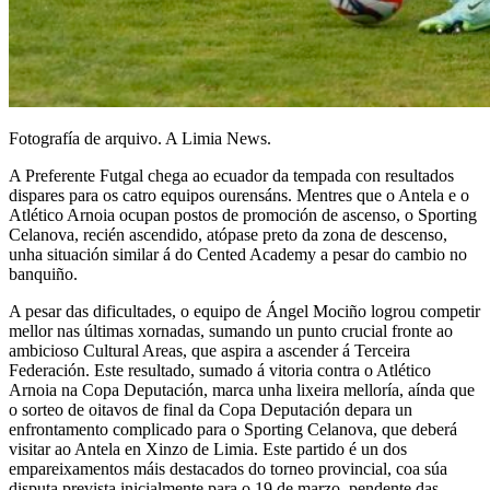
Fotografía de arquivo. A Limia News.
A Preferente Futgal chega ao ecuador da tempada con resultados
dispares para os catro equipos ourensáns. Mentres que o Antela e o
Atlético Arnoia ocupan postos de promoción de ascenso, o Sporting
Celanova, recién ascendido, atópase preto da zona de descenso,
unha situación similar á do Cented Academy a pesar do cambio no
banquiño.
A pesar das dificultades, o equipo de Ángel Mociño logrou competir
mellor nas últimas xornadas, sumando un punto crucial fronte ao
ambicioso Cultural Areas, que aspira a ascender á Terceira
Federación. Este resultado, sumado á vitoria contra o Atlético
Arnoia na Copa Deputación, marca unha lixeira melloría, aínda que
o sorteo de oitavos de final da Copa Deputación depara un
enfrontamento complicado para o Sporting Celanova, que deberá
visitar ao Antela en Xinzo de Limia. Este partido é un dos
empareixamentos máis destacados do torneo provincial, coa súa
disputa prevista inicialmente para o 19 de marzo, pendente das