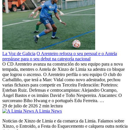
La Voz de Galicia
O Arenteiro reforza o seu persoal e o Antela
prepárase para o seu debut na categoría nacional
O CD Arenteiro avanza na construción do seu equipo para a nova
tempada, mentres o Antela de Xinzo de Limia xa adestra co bloque
que logrou o ascenso. O Arenteiro perfila o seu equipo O club do
Carballiño, que terá a Marc Vidal como novo adestrador, pechou
varias fichaxes para competir en Terceira Federación: Porteiros:
Esteban Ruiz. Defensas e centrocampistas: Alejandro Ocampo,
Ángel Bastos e os irmáns David e Toño Nespereira. Atacantes: O
surcoreano Biho Hwang e o portugués Edu Ferreira. …
29 de julio de 2026
2 min lectura
A Limia News
Noticias de Xinzo de Limia e da comarca da Limia. Falamos sobre
Xinzo, o Entroido, a Festa do Esquecemento e calquera outra noticia