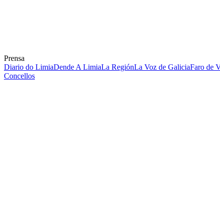
Prensa
Diario do Limia
Dende A Limia
La Región
La Voz de Galicia
Faro de 
Concellos