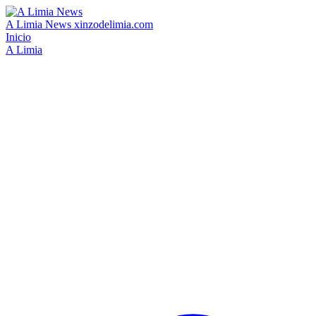
A Limia News
xinzodelimia.com
Inicio
A Limia