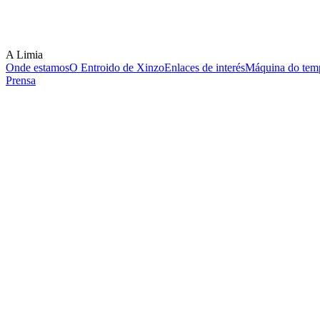
A Limia
Onde estamos
O Entroido de Xinzo
Enlaces de interés
Máquina do temp
Prensa