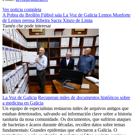
Ver noticia completa
A Pobra do Brollón
Fútbol sala
La Voz de Galicia
Lemos
Monforte
de Lemos
prensa
Ribeira Sacra
Xinzo de Limia
Tamén che pode interesar
La Voz de Galicia
Recuperan miles de documentos históricos sobre
a medicina en Galicia
Un equipo de especialistas restaurou miles de arquivos antigos que
estaban deteriorados, salvando así información clave sobre a historia
sanitaria da nosa comunidade. Os documentos, que sufriron ataques
de bacterias e ácaros durante décadas, recollen datos sobre temas
fundamentais: Grandes epidemias que afectaron a Galicia. O