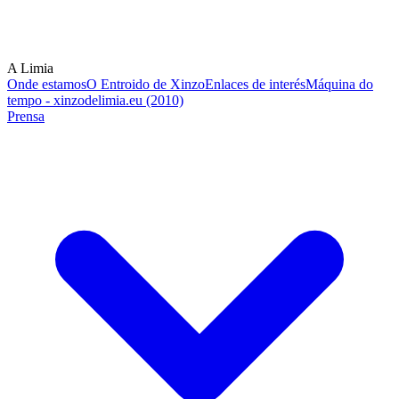
A Limia
Onde estamos
O Entroido de Xinzo
Enlaces de interés
Máquina do
tempo - xinzodelimia.eu (2010)
Prensa