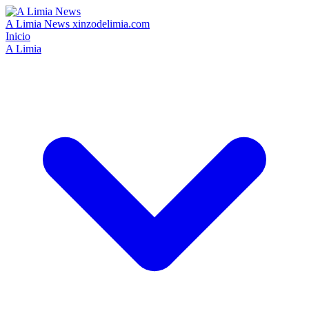
A Limia News
xinzodelimia.com
Inicio
A Limia