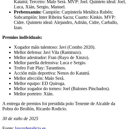
Katatrá; Terceiro: Malo Será. MVP: Joel. Quinteto ideal: Joel,
Luca, Xián, Sergio, Manuel.
Prebenxamín:
Campión: Carpintería Metálica Rubén;
Subcampión: Inter Ribeira Sacra; Cuarto: Kinkis. MVP:
Cidre. Quinteto ideal: Alejandro, Adrián, Cidre, Carballo,
Izan.
Premios individuais:
Xogador máis talentoso: Javi (Combo 2020).
Mellor defensa: Javi Vila (Ramirazo).
Mellor adestrador: Fran (Rayo de Xinzo).
Mellor parella defensiva: Luca e Sergio.
Trofeo Fair Play: Tarantinos.
Acción máis deportiva: Nenos do Katatrá.
Mellor afección: Malo Será.
Mellor equipo: ED Quiroga.
Mellor xogador do torneo: Joel (Balones Pinchados).
Mellor porteiro: Xián.
A entrega de premios foi presidida polo Tenente de Alcalde da
Pobra do Brollón, Ricardo Rodicio.
30 de xuño de 2025
Fonte:
lavozdegalicia.es