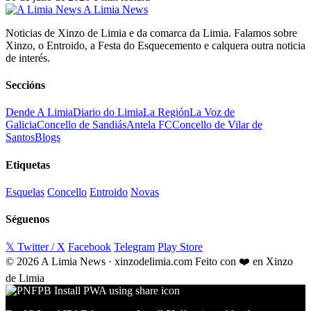
A Limia News
Noticias de Xinzo de Limia e da comarca da Limia. Falamos sobre
Xinzo, o Entroido, a Festa do Esquecemento e calquera outra noticia
de interés.
Seccións
Dende A Limia
Diario do Limia
La Región
La Voz de
Galicia
Concello de Sandiás
Antela FC
Concello de Vilar de
Santos
Blogs
Etiquetas
Esquelas
Concello
Entroido
Novas
Séguenos
𝕏 Twitter / X
Facebook
Telegram
Play Store
© 2026 A Limia News · xinzodelimia.com
Feito con ❤️ en Xinzo
de Limia