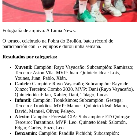
Fotografía de arquivo. A Limia News.
O torneo, celebrado na Pobra do Brollón, bateu récord de
participación con 57 equipos e durou unha semana.
Resultados por categorías:
Xuvenil:
Campión: Rayo Vayacaño; Subcampión: Ramirazo;
Terceiro: Aston Vila. MVP: Juan. Quinteto ideal: Lois,
Younes, Juan, Pablo, Xián.
Cadete:
Campión: Rayo Vayacaño; Subcampión: Rayo de
Xinzo; Terceiro: Combo 2020. MVP: Dani (Rayo Vayacaño).
Quinteto ideal: Jan, Xabier, Dani, Thiago, Lucas.
Infantil:
Campión: Tronkísimos; Subcampión: Gestega;
Terceiro: Tronkitos. MVP: Manuel. Quinteto ideal: Mauro,
David, Manuel, Oliver, Pelayo.
Alevín:
Campión: Forestal CIA; Subcampión: ED Quiroga;
Terceiro: Tarantinos. MVP: Leo. Quinteto ideal: Salomón,
Edgar, Carlos, Enzo, Leo.
Benxamín:
Campión: Pandilla Pichichi; Subcampión: