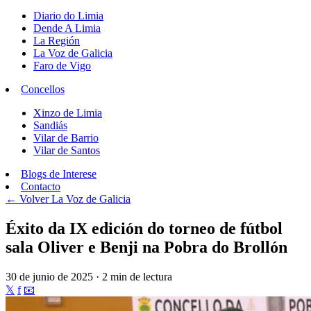
Diario do Limia
Dende A Limia
La Región
La Voz de Galicia
Faro de Vigo
Concellos
Xinzo de Limia
Sandiás
Vilar de Barrio
Vilar de Santos
Blogs de Interese
Contacto
← Volver
La Voz de Galicia
Éxito da IX edición do torneo de fútbol
sala Oliver e Benji na Pobra do Brollón
30 de junio de 2025 · 2 min de lectura
𝕏
f
📧