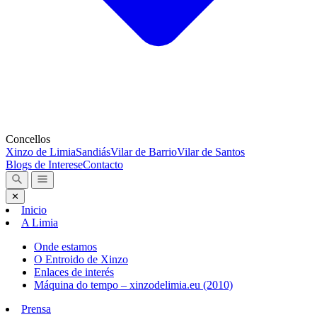
Concellos
Xinzo de Limia
Sandiás
Vilar de Barrio
Vilar de Santos
Blogs de Interese
Contacto
✕
Inicio
A Limia
Onde estamos
O Entroido de Xinzo
Enlaces de interés
Máquina do tempo – xinzodelimia.eu (2010)
Prensa