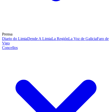
Prensa
Diario do Limia
Dende A Limia
La Región
La Voz de Galicia
Faro de
Vigo
Concellos