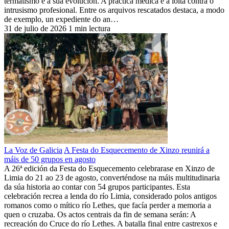
termalismo e a súa evolución. A práctica médica e a loita contra o
intrusismo profesional. Entre os arquivos rescatados destaca, a modo
de exemplo, un expediente do an…
31 de julio de 2026
1 min lectura
La Voz de Galicia
A Festa do Esquecemento de Xinzo reunirá a
máis de 50 grupos en agosto
A 26ª edición da Festa do Esquecemento celebrarase en Xinzo de
Limia do 21 ao 23 de agosto, converténdose na máis multitudinaria
da súa historia ao contar con 54 grupos participantes. Esta
celebración recrea a lenda do río Limia, considerado polos antigos
romanos como o mítico río Lethes, que facía perder a memoria a
quen o cruzaba. Os actos centrais da fin de semana serán: A
recreación do Cruce do río Lethes. A batalla final entre castrexos e