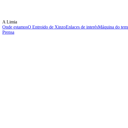
A Limia
Onde estamos
O Entroido de Xinzo
Enlaces de interés
Máquina do temp
Prensa