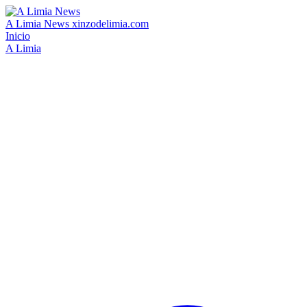
A Limia News
xinzodelimia.com
Inicio
A Limia