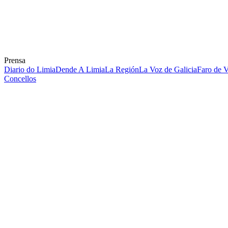
Prensa
Diario do Limia
Dende A Limia
La Región
La Voz de Galicia
Faro de 
Concellos