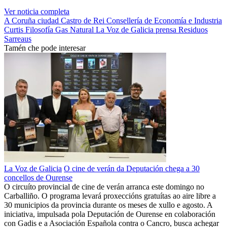
Ver noticia completa
A Coruña ciudad
Castro de Rei
Consellería de Economía e Industria
Curtis
Filosofía
Gas Natural
La Voz de Galicia
prensa
Residuos
Sarreaus
Tamén che pode interesar
La Voz de Galicia
O cine de verán da Deputación chega a 30
concellos de Ourense
O circuíto provincial de cine de verán arranca este domingo no
Carballiño. O programa levará proxeccións gratuítas ao aire libre a
30 municipios da provincia durante os meses de xullo e agosto. A
iniciativa, impulsada pola Deputación de Ourense en colaboración
con Gadis e a Asociación Española contra o Cancro, busca achegar