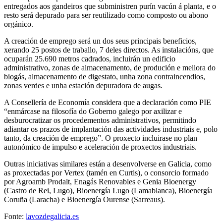
entregados aos gandeiros que subministren purín vacún á planta, e o
resto será depurado para ser reutilizado como composto ou abono
orgánico.
A creación de emprego será un dos seus principais beneficios,
xerando 25 postos de traballo, 7 deles directos. As instalacións, que
ocuparán 25.690 metros cadrados, incluirán un edificio
administrativo, zonas de almacenamento, de produción e mellora do
biogás, almacenamento de digestato, unha zona contraincendios,
zonas verdes e unha estación depuradora de augas.
A Consellería de Economía considera que a declaración como PIE
“enmárcase na filosofía do Goberno galego por axilizar e
desburocratizar os procedementos administrativos, permitindo
adiantar os prazos de implantación das actividades industriais e, polo
tanto, da creación de emprego”. O proxecto incluirase no plan
autonómico de impulso e aceleración de proxectos industriais.
Outras iniciativas similares están a desenvolverse en Galicia, como
as proxectadas por Vertex (tamén en Curtis), o consorcio formado
por Agroamb Prodalt, Enagás Renovables e Genia Bioenergy
(Castro de Rei, Lugo), Bioenergía Lugo (Lamablanca), Bioenergía
Coruña (Laracha) e Bioenergía Ourense (Sarreaus).
Fonte:
lavozdegalicia.es