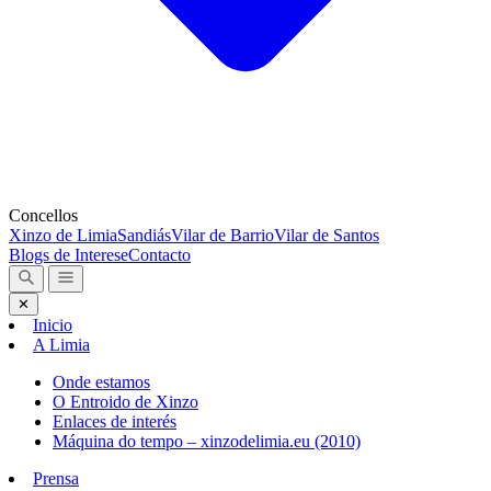
Concellos
Xinzo de Limia
Sandiás
Vilar de Barrio
Vilar de Santos
Blogs de Interese
Contacto
✕
Inicio
A Limia
Onde estamos
O Entroido de Xinzo
Enlaces de interés
Máquina do tempo – xinzodelimia.eu (2010)
Prensa