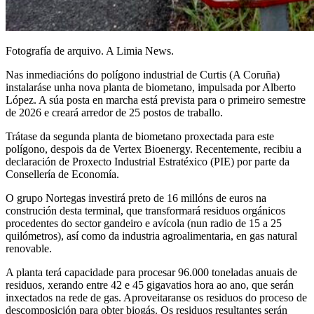
Fotografía de arquivo. A Limia News.
Nas inmediacións do polígono industrial de Curtis (A Coruña)
instalaráse unha nova planta de biometano, impulsada por Alberto
López. A súa posta en marcha está prevista para o primeiro semestre
de 2026 e creará arredor de 25 postos de traballo.
Trátase da segunda planta de biometano proxectada para este
polígono, despois da de Vertex Bioenergy. Recentemente, recibiu a
declaración de Proxecto Industrial Estratéxico (PIE) por parte da
Consellería de Economía.
O grupo Nortegas investirá preto de 16 millóns de euros na
construción desta terminal, que transformará residuos orgánicos
procedentes do sector gandeiro e avícola (nun radio de 15 a 25
quilómetros), así como da industria agroalimentaria, en gas natural
renovable.
A planta terá capacidade para procesar 96.000 toneladas anuais de
residuos, xerando entre 42 e 45 gigavatios hora ao ano, que serán
inxectados na rede de gas. Aproveitaranse os residuos do proceso de
descomposición para obter biogás. Os residuos resultantes serán