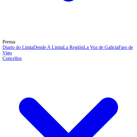
Prensa
Diario do Limia
Dende A Limia
La Región
La Voz de Galicia
Faro de
Vigo
Concellos