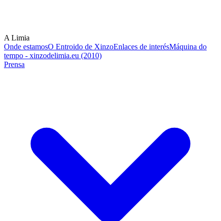
A Limia
Onde estamos
O Entroido de Xinzo
Enlaces de interés
Máquina do
tempo - xinzodelimia.eu (2010)
Prensa