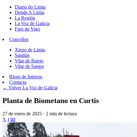
Diario do Limia
Dende A Limia
La Región
La Voz de Galicia
Faro de Vigo
Concellos
Xinzo de Limia
Sandiás
Vilar de Barrio
Vilar de Santos
Blogs de Interese
Contacto
← Volver
La Voz de Galicia
Planta de Biometano en Curtis
27 de enero de 2025 · 2 min de lectura
𝕏
f
📧