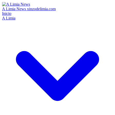
A Limia News
xinzodelimia.com
Inicio
A Limia