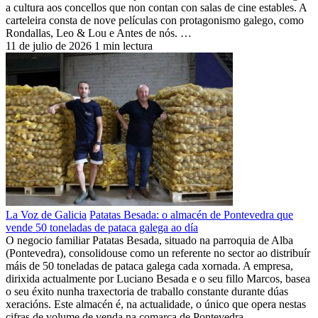
a cultura aos concellos que non contan con salas de cine estables. A
carteleira consta de nove películas con protagonismo galego, como
Rondallas, Leo & Lou e Antes de nós. …
11 de julio de 2026
1 min lectura
La Voz de Galicia
Patatas Besada: o almacén de Pontevedra que
vende 50 toneladas de pataca galega ao día
O negocio familiar Patatas Besada, situado na parroquia de Alba
(Pontevedra), consolidouse como un referente no sector ao distribuír
máis de 50 toneladas de pataca galega cada xornada. A empresa,
dirixida actualmente por Luciano Besada e o seu fillo Marcos, basea
o seu éxito nunha traxectoria de traballo constante durante dúas
xeracións. Este almacén é, na actualidade, o único que opera nestas
cifras de volume de venda na comarca de Pontevedra.