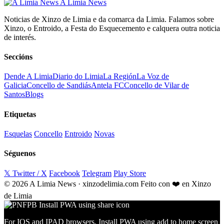
A Limia News
Noticias de Xinzo de Limia e da comarca da Limia. Falamos sobre
Xinzo, o Entroido, a Festa do Esquecemento e calquera outra noticia
de interés.
Seccións
Dende A Limia
Diario do Limia
La Región
La Voz de
Galicia
Concello de Sandiás
Antela FC
Concello de Vilar de
Santos
Blogs
Etiquetas
Esquelas
Concello
Entroido
Novas
Séguenos
𝕏 Twitter / X
Facebook
Telegram
Play Store
© 2026 A Limia News · xinzodelimia.com
Feito con ❤️ en Xinzo
de Limia
For IOS and IPAD browsers, Install PWA using add to home screen