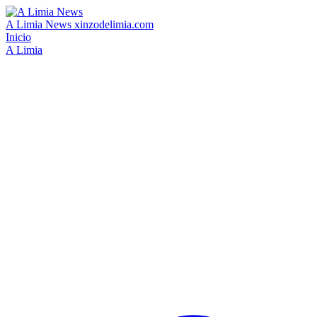
A Limia News
xinzodelimia.com
Inicio
A Limia