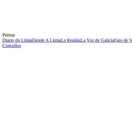
Prensa
Diario do Limia
Dende A Limia
La Región
La Voz de Galicia
Faro de 
Concellos