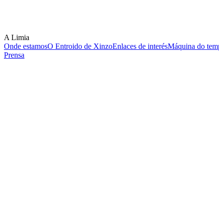
A Limia
Onde estamos
O Entroido de Xinzo
Enlaces de interés
Máquina do temp
Prensa