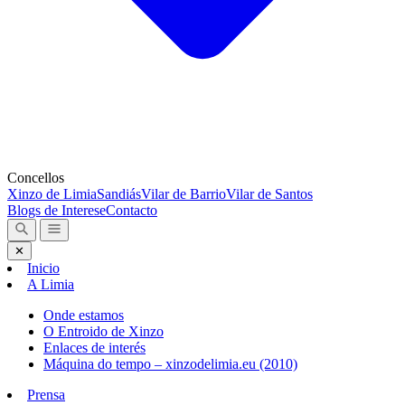
Concellos
Xinzo de Limia
Sandiás
Vilar de Barrio
Vilar de Santos
Blogs de Interese
Contacto
✕
Inicio
A Limia
Onde estamos
O Entroido de Xinzo
Enlaces de interés
Máquina do tempo – xinzodelimia.eu (2010)
Prensa