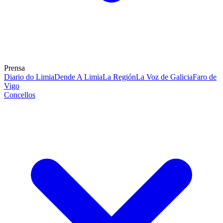
Prensa
Diario do Limia
Dende A Limia
La Región
La Voz de Galicia
Faro de
Vigo
Concellos