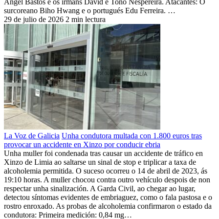
Ángel Bastos e os irmáns David e Toño Nespereira. Atacantes: O
surcoreano Biho Hwang e o portugués Edu Ferreira. …
29 de julio de 2026
2 min lectura
La Voz de Galicia
Unha condutora multada con 1.800 euros tras
provocar un accidente en Xinzo por conducir ebria
Unha muller foi condenada tras causar un accidente de tráfico en
Xinzo de Limia ao saltarse un sinal de stop e triplicar a taxa de
alcoholemia permitida. O suceso ocorreu o 14 de abril de 2023, ás
19:10 horas. A muller chocou contra outro vehículo despois de non
respectar unha sinalización. A Garda Civil, ao chegar ao lugar,
detectou síntomas evidentes de embriaguez, como o fala pastosa e o
rostro enroxado. As probas de alcoholemia confirmaron o estado da
condutora: Primeira medición: 0,84 mg…