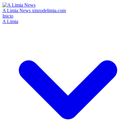
A Limia News
xinzodelimia.com
Inicio
A Limia