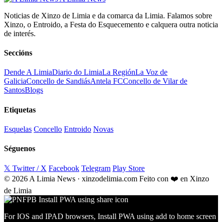
Noticias de Xinzo de Limia e da comarca da Limia. Falamos sobre
Xinzo, o Entroido, a Festa do Esquecemento e calquera outra noticia
de interés.
Seccións
Dende A Limia
Diario do Limia
La Región
La Voz de
Galicia
Concello de Sandiás
Antela FC
Concello de Vilar de
Santos
Blogs
Etiquetas
Esquelas
Concello
Entroido
Novas
Séguenos
𝕏 Twitter / X
Facebook
Telegram
Play Store
© 2026 A Limia News · xinzodelimia.com
Feito con ❤️ en Xinzo
de Limia
For IOS and IPAD browsers, Install PWA using add to home screen