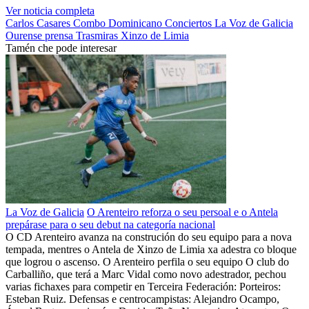
Ver noticia completa
Carlos Casares
Combo Dominicano
Conciertos
La Voz de Galicia
Ourense
prensa
Trasmiras
Xinzo de Limia
Tamén che pode interesar
La Voz de Galicia
O Arenteiro reforza o seu persoal e o Antela
prepárase para o seu debut na categoría nacional
O CD Arenteiro avanza na construción do seu equipo para a nova
tempada, mentres o Antela de Xinzo de Limia xa adestra co bloque
que logrou o ascenso. O Arenteiro perfila o seu equipo O club do
Carballiño, que terá a Marc Vidal como novo adestrador, pechou
varias fichaxes para competir en Terceira Federación: Porteiros:
Esteban Ruiz. Defensas e centrocampistas: Alejandro Ocampo,