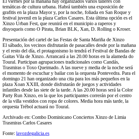
El viernes por la mañana hay organizados varios talleres con
temáticas de cultura urbana. Habrá también una exposición de
grafitis en la plaza Mayor y, por la noche, foliada en San Roque y
festival juvenil en la plaza Carlos Casares. Esta última opción es el
Xinzo Urban Fest, que reunirá en el municipio a raperos y
disyoqueis como O Pirata, Brian BLK, Xan, D. Rolling o Kroser.
Presentación del cartel de las Festas de Santa Mariña de Xinzo
El sábado, los vecinos disfrutarán de pasacalles desde por la mañana
y el resto del día, el protagonismo lo tendrá el Festival de Bandas de
Gaitas Vila de Xinzo. Arrancará a las 20.00 horas en la alameda do
Toural. Participan agrupaciones tradicionales como Candás,
Trasmiras o Toxo Queimado. A las nueve y media de la noche será
el momento de escuchar y bailar con la orquesta Pontevedra. Para el
domingo 21 han organizado una cita para los más pequeños en la
plaza Xoan XXIII, donde disfrutarán de juegos y actividades
infantiles desde las siete de la tarde. A las 20.00 horas será la Color
Party Run Xinzo, en la que los participantes correrán por el centro
de la villa vestidos con ropa de colores. Media hora más tarde, la
orquesta Trébol actuará no Toural.
Archivado en: Combo Dominicano Conciertos Xinzo de Limia
Trasmiras Carlos Casares
Fonte:
lavozdegalicia.es