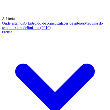
A Limia
Onde estamos
O Entroido de Xinzo
Enlaces de interés
Máquina do
tempo - xinzodelimia.eu (2010)
Prensa