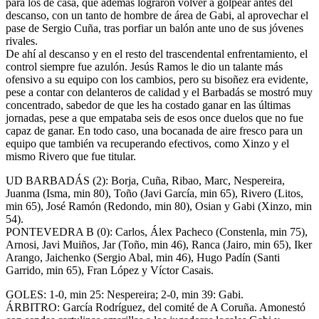
para los de casa, que además lograron volver a golpear antes del
descanso, con un tanto de hombre de área de Gabi, al aprovechar el
pase de Sergio Cuña, tras porfiar un balón ante uno de sus jóvenes
rivales.
De ahí al descanso y en el resto del trascendental enfrentamiento, el
control siempre fue azulón. Jesús Ramos le dio un talante más
ofensivo a su equipo con los cambios, pero su bisoñez era evidente,
pese a contar con delanteros de calidad y el Barbadás se mostró muy
concentrado, sabedor de que les ha costado ganar en las últimas
jornadas, pese a que empataba seis de esos once duelos que no fue
capaz de ganar. En todo caso, una bocanada de aire fresco para un
equipo que también va recuperando efectivos, como Xinzo y el
mismo Rivero que fue titular.
UD BARBADÁS (2): Borja, Cuña, Ribao, Marc, Nespereira,
Juanma (Isma, min 80), Toño (Javi García, min 65), Rivero (Litos,
min 65), José Ramón (Redondo, min 80), Osian y Gabi (Xinzo, min
54).
PONTEVEDRA B (0): Carlos, Álex Pacheco (Constenla, min 75),
Arnosi, Javi Muiños, Jar (Toño, min 46), Ranca (Jairo, min 65), Iker
Arango, Jaichenko (Sergio Abal, min 46), Hugo Padín (Santi
Garrido, min 65), Fran López y Víctor Casais.
GOLES: 1-0, min 25: Nespereira; 2-0, min 39: Gabi.
ÁRBITRO: García Rodríguez, del comité de A Coruña. Amonestó