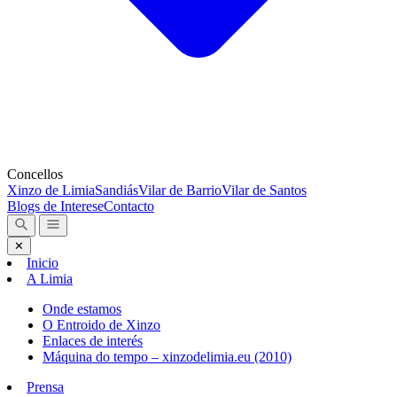
Concellos
Xinzo de Limia
Sandiás
Vilar de Barrio
Vilar de Santos
Blogs de Interese
Contacto
✕
Inicio
A Limia
Onde estamos
O Entroido de Xinzo
Enlaces de interés
Máquina do tempo – xinzodelimia.eu (2010)
Prensa