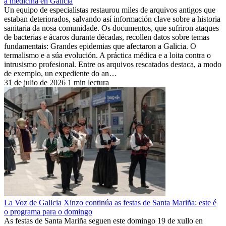
a medicina en Galicia
Un equipo de especialistas restaurou miles de arquivos antigos que
estaban deteriorados, salvando así información clave sobre a historia
sanitaria da nosa comunidade. Os documentos, que sufriron ataques
de bacterias e ácaros durante décadas, recollen datos sobre temas
fundamentais: Grandes epidemias que afectaron a Galicia. O
termalismo e a súa evolución. A práctica médica e a loita contra o
intrusismo profesional. Entre os arquivos rescatados destaca, a modo
de exemplo, un expediente do an…
31 de julio de 2026
1 min lectura
La Voz de Galicia
Xinzo continúa as festas de Santa Mariña: este é
o programa para o domingo
As festas de Santa Mariña seguen este domingo 19 de xullo en