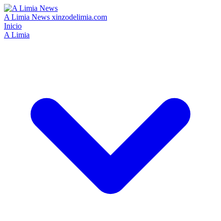
A Limia News
xinzodelimia.com
Inicio
A Limia