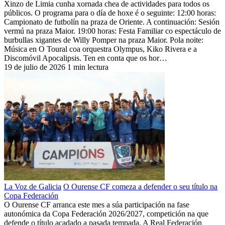
Xinzo de Limia cunha xornada chea de actividades para todos os
públicos. O programa para o día de hoxe é o seguinte: 12:00 horas:
Campionato de futbolín na praza de Oriente. A continuación: Sesión
vermú na praza Maior. 19:00 horas: Festa Familiar co espectáculo de
burbullas xigantes de Willy Pomper na praza Maior. Pola noite:
Música en O Toural coa orquestra Olympus, Kiko Rivera e a
Discomóvil Apocalipsis. Ten en conta que os hor…
19 de julio de 2026
1 min lectura
La Voz de Galicia
O Ourense CF comeza a defender o seu título na
Copa Federación
O Ourense CF arranca este mes a súa participación na fase
autonómica da Copa Federación 2026/2027, competición na que
defende o título acadado a pasada tempada. A Real Federación