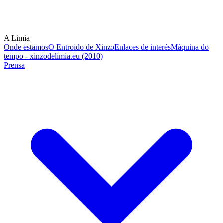
A Limia
Onde estamos
O Entroido de Xinzo
Enlaces de interés
Máquina do
tempo - xinzodelimia.eu (2010)
Prensa