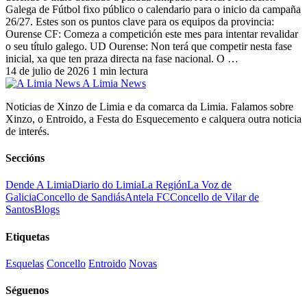
Galega de Fútbol fixo público o calendario para o inicio da campaña
26/27. Estes son os puntos clave para os equipos da provincia:
Ourense CF: Comeza a competición este mes para intentar revalidar
o seu título galego. UD Ourense: Non terá que competir nesta fase
inicial, xa que ten praza directa na fase nacional. O …
14 de julio de 2026
1 min lectura
A Limia News
Noticias de Xinzo de Limia e da comarca da Limia. Falamos sobre
Xinzo, o Entroido, a Festa do Esquecemento e calquera outra noticia
de interés.
Seccións
Dende A Limia
Diario do Limia
La Región
La Voz de
Galicia
Concello de Sandiás
Antela FC
Concello de Vilar de
Santos
Blogs
Etiquetas
Esquelas
Concello
Entroido
Novas
Séguenos