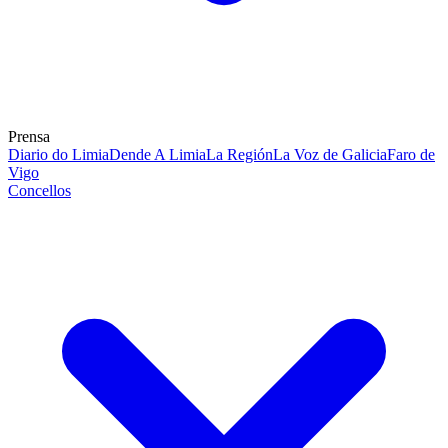
Prensa
Diario do Limia
Dende A Limia
La Región
La Voz de Galicia
Faro de
Vigo
Concellos