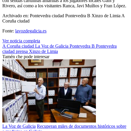
con sendas cartulinas amarillas a los jugadores locales Gabi y
Rivero, así como a los visitantes Ranca, Javi Muíños y Fran López.
Archivado en: Pontevedra ciudad Pontevedra B Xinzo de Limia A
Coruña ciudad
Fonte:
lavozdegalicia.es
Ver noticia completa
A Coruña ciudad
La Voz de Galicia
Pontevedra B
Pontevedra
ciudad
prensa
Xinzo de Limia
Tamén che pode interesar
La Voz de Galicia
Recuperan miles de documentos históricos sobre