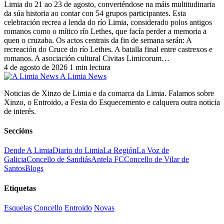
Limia do 21 ao 23 de agosto, converténdose na máis multitudinaria
da súa historia ao contar con 54 grupos participantes. Esta
celebración recrea a lenda do río Limia, considerado polos antigos
romanos como o mítico río Lethes, que facía perder a memoria a
quen o cruzaba. Os actos centrais da fin de semana serán: A
recreación do Cruce do río Lethes. A batalla final entre castrexos e
romanos. A asociación cultural Civitas Limicorum…
4 de agosto de 2026
1 min lectura
A Limia News
Noticias de Xinzo de Limia e da comarca da Limia. Falamos sobre
Xinzo, o Entroido, a Festa do Esquecemento e calquera outra noticia
de interés.
Seccións
Dende A Limia
Diario do Limia
La Región
La Voz de
Galicia
Concello de Sandiás
Antela FC
Concello de Vilar de
Santos
Blogs
Etiquetas
Esquelas
Concello
Entroido
Novas