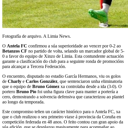
Fotografía de arquivo. A Limia News.
O
Antela FC
confirmou a súa superioridade ao vencer por 0-2 ao
Betanzos CF
no partido de volta, selando un marcador global de 5-
0 a favor do equipo de Xinzo de Limia. Esta contundente actuación
garante a clasificación do club para a seguinte ronda de promocións
para alcançar a Tercera Federación.
O encuentro, disputado no estadio García Hermanos, viu os golos
de
Charly
e
Carlos González
, que sentenciaron unha eliminatoria
que o equipo de
Bruno Gómez
xa controlaba desde a ida (3-0). O
portero
Bruno Pío
foi unha figura clave para manter a portería a
cero, demostrando a solvencia defensiva que caracterizou ao plantel
ao longo da temporada.
Este compromiso teñen un carácter histórico para o Antela FC, xa
que o club realizou o seu primeiro viaxe á provincia da Coruña en
competición federada en 48 anos. O feito contou cun gran apoio da
súa afición, que se desplazou masivamente para acompañar ao