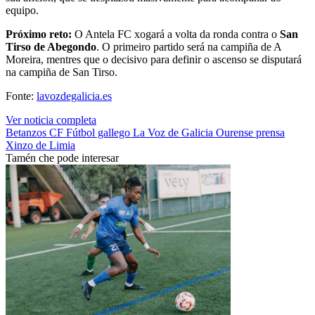
equipo.
Próximo reto:
O Antela FC xogará a volta da ronda contra o
San
Tirso de Abegondo
. O primeiro partido será na campiña de A
Moreira, mentres que o decisivo para definir o ascenso se disputará
na campiña de San Tirso.
Fonte:
lavozdegalicia.es
Ver noticia completa
Betanzos CF
Fútbol gallego
La Voz de Galicia
Ourense
prensa
Xinzo de Limia
Tamén che pode interesar