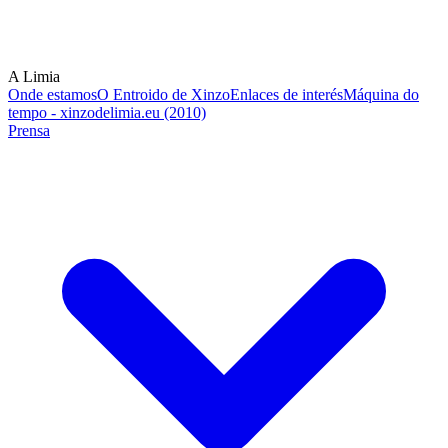
A Limia
Onde estamos
O Entroido de Xinzo
Enlaces de interés
Máquina do
tempo - xinzodelimia.eu (2010)
Prensa