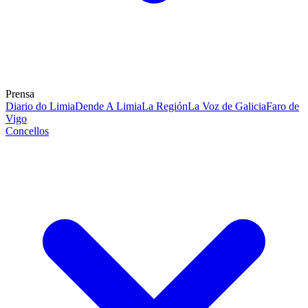
Prensa
Diario do Limia
Dende A Limia
La Región
La Voz de Galicia
Faro de
Vigo
Concellos