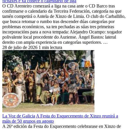
fichaxes e xa coñece o calendario de liga
O CD Arenteiro comezará a liga na casa ante o CD Barco tras
confirmarse o calendario da Terceira Federación, categoría na que
tamén competirá o Antela de Xinzo de Limia. O club do Carballiño,
que busca retomar o rumbo tras descender dúas categorías por
problemas económicos, xa ten pechadas as súas tres primeiras
incorporacións para a nova tempada: Alejandro Ocampo: xogador
polivalente local procedente do Auriense. Ángel Bastos: lateral
dereito con ampla experiencia en categorías superiores. …
28 de julio de 2026
1 min lectura
La Voz de Galicia
A Festa do Esquecemento de Xinzo reunirá a
máis de 50 grupos en agosto
A 26ª edición da Festa do Esquecemento celebrarase en Xinzo de