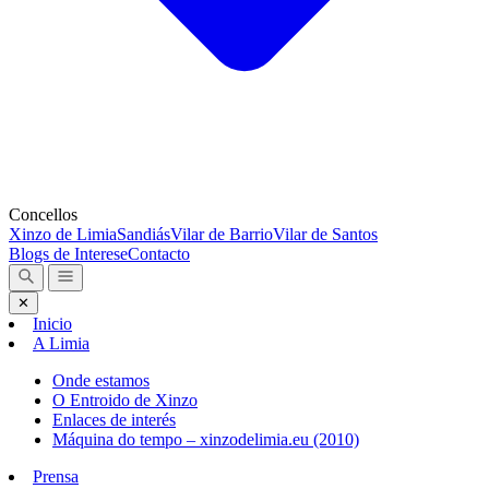
Concellos
Xinzo de Limia
Sandiás
Vilar de Barrio
Vilar de Santos
Blogs de Interese
Contacto
✕
Inicio
A Limia
Onde estamos
O Entroido de Xinzo
Enlaces de interés
Máquina do tempo – xinzodelimia.eu (2010)
Prensa