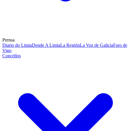
Prensa
Diario do Limia
Dende A Limia
La Región
La Voz de Galicia
Faro de
Vigo
Concellos