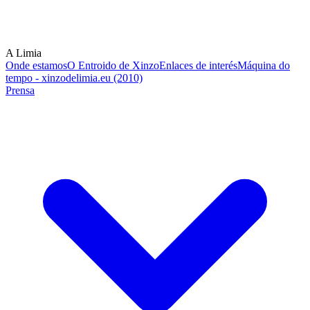
A Limia
Onde estamos
O Entroido de Xinzo
Enlaces de interés
Máquina do
tempo - xinzodelimia.eu (2010)
Prensa