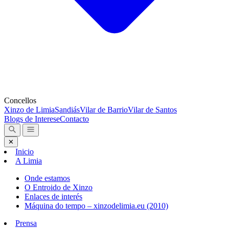
Concellos
Xinzo de Limia
Sandiás
Vilar de Barrio
Vilar de Santos
Blogs de Interese
Contacto
✕
Inicio
A Limia
Onde estamos
O Entroido de Xinzo
Enlaces de interés
Máquina do tempo – xinzodelimia.eu (2010)
Prensa