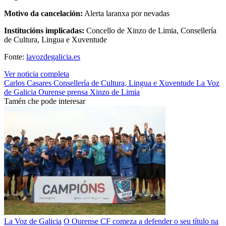
Motivo da cancelación:
Alerta laranxa por nevadas
Institucións implicadas:
Concello de Xinzo de Limia, Consellería
de Cultura, Lingua e Xuventude
Fonte:
lavozdegalicia.es
Ver noticia completa
Carlos Casares
Consellería de Cultura, Lingua e Xuventude
La Voz
de Galicia
Ourense
prensa
Xinzo de Limia
Tamén che pode interesar
La Voz de Galicia
O Ourense CF comeza a defender o seu título na