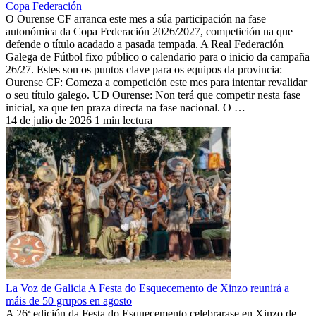
Copa Federación
O Ourense CF arranca este mes a súa participación na fase
autonómica da Copa Federación 2026/2027, competición na que
defende o título acadado a pasada tempada. A Real Federación
Galega de Fútbol fixo público o calendario para o inicio da campaña
26/27. Estes son os puntos clave para os equipos da provincia:
Ourense CF: Comeza a competición este mes para intentar revalidar
o seu título galego. UD Ourense: Non terá que competir nesta fase
inicial, xa que ten praza directa na fase nacional. O …
14 de julio de 2026
1 min lectura
La Voz de Galicia
A Festa do Esquecemento de Xinzo reunirá a
máis de 50 grupos en agosto
A 26ª edición da Festa do Esquecemento celebrarase en Xinzo de