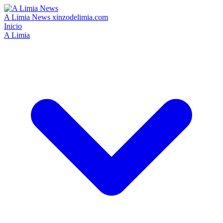
A Limia News
xinzodelimia.com
Inicio
A Limia