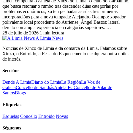
tamén competirá o Antela de Xinzo de Limia. O club do Carballiño,
que busca retomar o rumbo tras descender dúas categorías por
problemas económicos, xa ten pechadas as súas tres primeiras
incorporacións para a nova tempada: Alejandro Ocampo: xogador
polivalente local procedente do Auriense. Ángel Bastos: lateral
dereito con ampla experiencia en categorías superiores. …
28 de julio de 2026
1 min lectura
A Limia News
Noticias de Xinzo de Limia e da comarca da Limia. Falamos sobre
Xinzo, o Entroido, a Festa do Esquecemento e calquera outra noticia
de interés.
Seccións
Dende A Limia
Diario do Limia
La Región
La Voz de
Galicia
Concello de Sandiás
Antela FC
Concello de Vilar de
Santos
Blogs
Etiquetas
Esquelas
Concello
Entroido
Novas
Séguenos