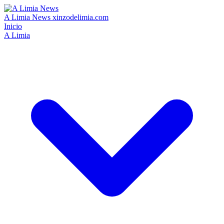
A Limia News
xinzodelimia.com
Inicio
A Limia