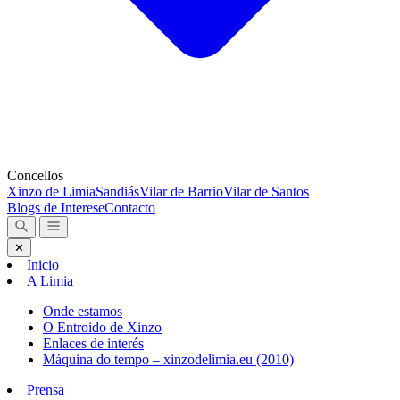
Concellos
Xinzo de Limia
Sandiás
Vilar de Barrio
Vilar de Santos
Blogs de Interese
Contacto
✕
Inicio
A Limia
Onde estamos
O Entroido de Xinzo
Enlaces de interés
Máquina do tempo – xinzodelimia.eu (2010)
Prensa