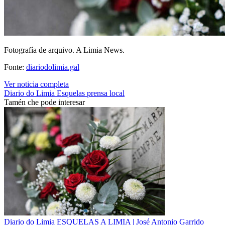
Fotografía de arquivo. A Limia News.
Fonte:
diariodolimia.gal
Ver noticia completa
Diario do Limia
Esquelas
prensa local
Tamén che pode interesar
Diario do Limia
ESQUELAS A LIMIA | José Antonio Garrido