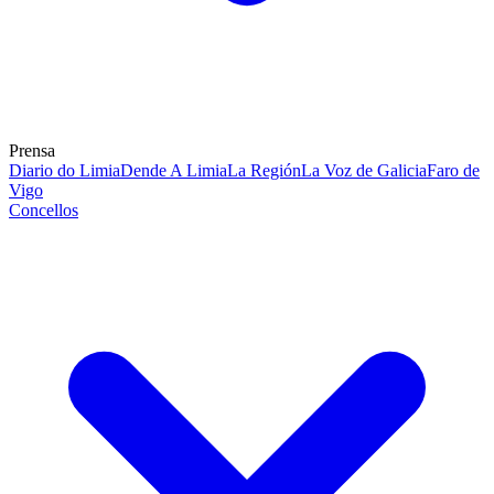
Prensa
Diario do Limia
Dende A Limia
La Región
La Voz de Galicia
Faro de
Vigo
Concellos