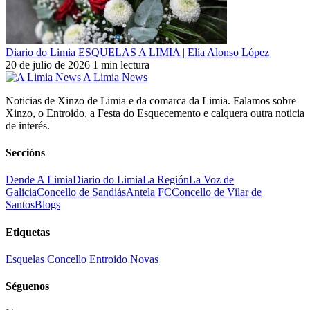
Diario do Limia
ESQUELAS A LIMIA | Elía Alonso López
20 de julio de 2026
1 min lectura
A Limia News
Noticias de Xinzo de Limia e da comarca da Limia. Falamos sobre
Xinzo, o Entroido, a Festa do Esquecemento e calquera outra noticia
de interés.
Seccións
Dende A Limia
Diario do Limia
La Región
La Voz de
Galicia
Concello de Sandiás
Antela FC
Concello de Vilar de
Santos
Blogs
Etiquetas
Esquelas
Concello
Entroido
Novas
Séguenos