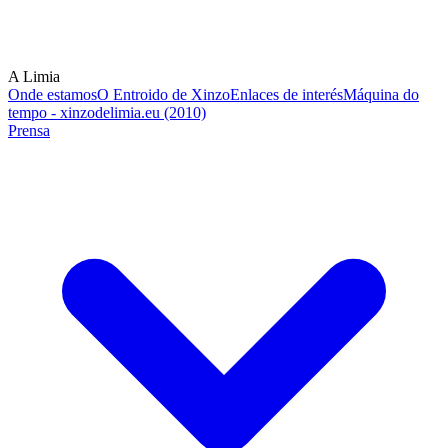
A Limia
Onde estamos
O Entroido de Xinzo
Enlaces de interés
Máquina do
tempo - xinzodelimia.eu (2010)
Prensa