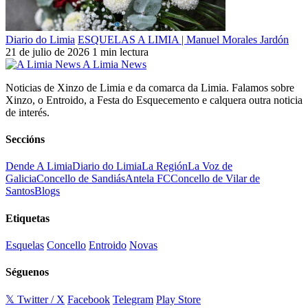
Diario do Limia
ESQUELAS A LIMIA | Manuel Morales Jardón
21 de julio de 2026
1 min lectura
A Limia News
Noticias de Xinzo de Limia e da comarca da Limia. Falamos sobre
Xinzo, o Entroido, a Festa do Esquecemento e calquera outra noticia
de interés.
Seccións
Dende A Limia
Diario do Limia
La Región
La Voz de
Galicia
Concello de Sandiás
Antela FC
Concello de Vilar de
Santos
Blogs
Etiquetas
Esquelas
Concello
Entroido
Novas
Séguenos
𝕏 Twitter / X
Facebook
Telegram
Play Store