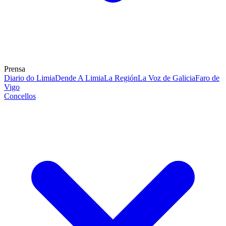
Prensa
Diario do Limia
Dende A Limia
La Región
La Voz de Galicia
Faro de
Vigo
Concellos