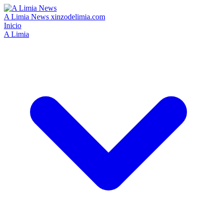
A Limia News
xinzodelimia.com
Inicio
A Limia