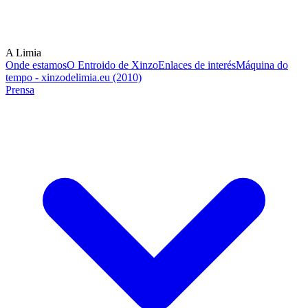
A Limia
Onde estamos
O Entroido de Xinzo
Enlaces de interés
Máquina do
tempo - xinzodelimia.eu (2010)
Prensa