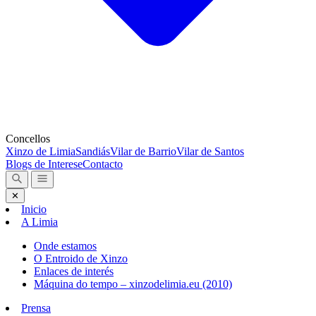
Concellos
Xinzo de Limia
Sandiás
Vilar de Barrio
Vilar de Santos
Blogs de Interese
Contacto
✕
Inicio
A Limia
Onde estamos
O Entroido de Xinzo
Enlaces de interés
Máquina do tempo – xinzodelimia.eu (2010)
Prensa