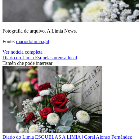
Fotografía de arquivo. A Limia News.
Fonte:
diariodolimia.gal
Ver noticia completa
Diario do Limia
Esquelas
prensa local
Tamén che pode interesar
Diario do Limia
ESQUELAS A LIMIA | Coral Alonso Fernández