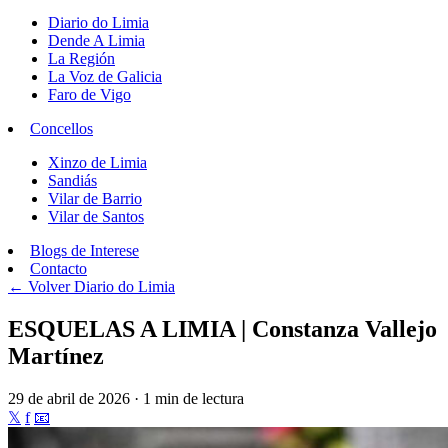
Diario do Limia
Dende A Limia
La Región
La Voz de Galicia
Faro de Vigo
Concellos
Xinzo de Limia
Sandiás
Vilar de Barrio
Vilar de Santos
Blogs de Interese
Contacto
← Volver
Diario do Limia
ESQUELAS A LIMIA | Constanza Vallejo
Martínez
29 de abril de 2026 · 1 min de lectura
𝕏
f
📧