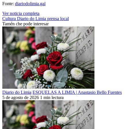
Fonte:
diariodolimia.gal
Ver noticia completa
Cultura
Diario do Limia
prensa local
Tamén che pode interesar
Diario do Limia
ESQUELAS A LIMIA | Anastasio Bello Fuentes
5 de agosto de 2026
1 min lectura