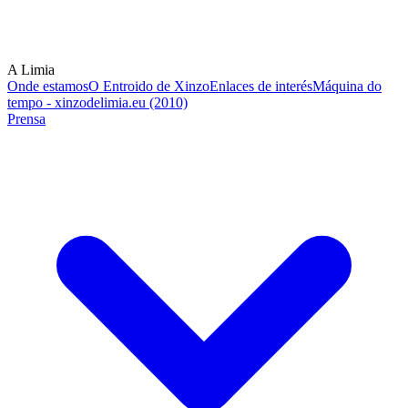
A Limia
Onde estamos
O Entroido de Xinzo
Enlaces de interés
Máquina do
tempo - xinzodelimia.eu (2010)
Prensa