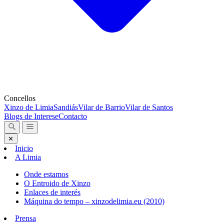
Concellos
Xinzo de Limia
Sandiás
Vilar de Barrio
Vilar de Santos
Blogs de Interese
Contacto
✕
Inicio
A Limia
Onde estamos
O Entroido de Xinzo
Enlaces de interés
Máquina do tempo – xinzodelimia.eu (2010)
Prensa