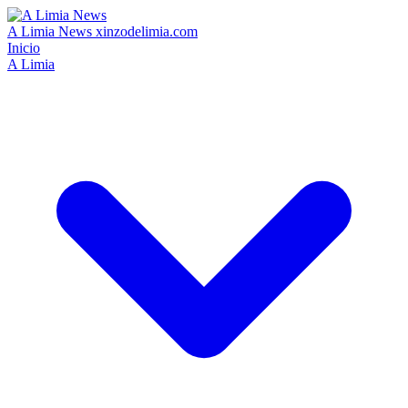
A Limia News
xinzodelimia.com
Inicio
A Limia