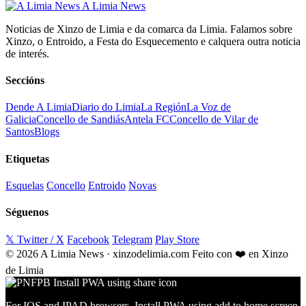
A Limia News
Noticias de Xinzo de Limia e da comarca da Limia. Falamos sobre
Xinzo, o Entroido, a Festa do Esquecemento e calquera outra noticia
de interés.
Seccións
Dende A Limia
Diario do Limia
La Región
La Voz de
Galicia
Concello de Sandiás
Antela FC
Concello de Vilar de
Santos
Blogs
Etiquetas
Esquelas
Concello
Entroido
Novas
Séguenos
𝕏 Twitter / X
Facebook
Telegram
Play Store
© 2026 A Limia News · xinzodelimia.com
Feito con ❤️ en Xinzo
de Limia
For IOS and IPAD browsers, Install PWA using add to home screen