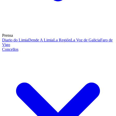
Prensa
Diario do Limia
Dende A Limia
La Región
La Voz de Galicia
Faro de
Vigo
Concellos