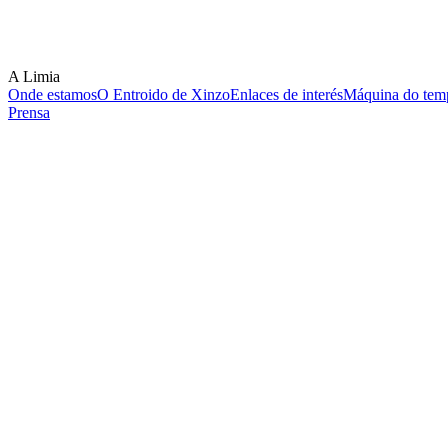
A Limia
Onde estamos
O Entroido de Xinzo
Enlaces de interés
Máquina do temp
Prensa