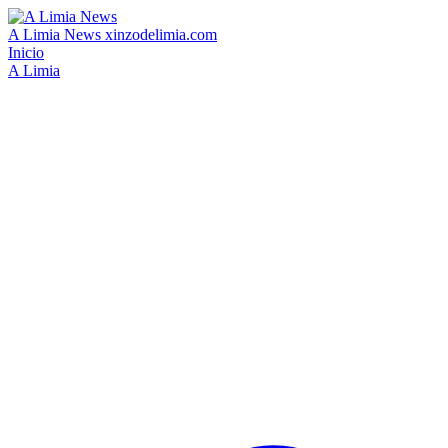
A Limia News
xinzodelimia.com
Inicio
A Limia