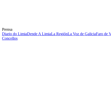
Prensa
Diario do Limia
Dende A Limia
La Región
La Voz de Galicia
Faro de 
Concellos