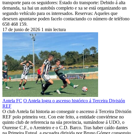
transporte para os seguidores: Estado do transporte: Debido á alta
demanda, xa hai un autobús completo e xa se está organizando un
segundo vehículo para os interesados. Reservas: Aqueles que
desexen apuntarse poden facelo contactando co número de teléfono
658 468 159.
17 de junio de 2026
1 min lectura
Antela FC
O Antela logra o ascenso histórico á Terceira División
REF
O club Antela fai historia ao conseguir o ascenso á Terceira División
REF polo primeira vez. Con este feito, a entidade conviértese no
quinto club de referencia na súa provincia, sumándose á UDO, o
Ourense C.F., o Arenteiro e o C.D. Barco. Tras haber caído dantes
na Primeira Futgal, a escuadra dirixida por Bruno Gómez conseguiu