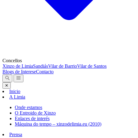
Concellos
Xinzo de Limia
Sandiás
Vilar de Barrio
Vilar de Santos
Blogs de Interese
Contacto
✕
Inicio
A Limia
Onde estamos
O Entroido de Xinzo
Enlaces de interés
Máquina do tempo – xinzodelimia.eu (2010)
Prensa