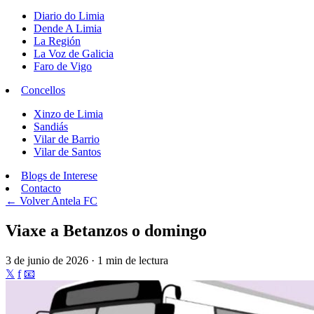
Diario do Limia
Dende A Limia
La Región
La Voz de Galicia
Faro de Vigo
Concellos
Xinzo de Limia
Sandiás
Vilar de Barrio
Vilar de Santos
Blogs de Interese
Contacto
← Volver
Antela FC
Viaxe a Betanzos o domingo
3 de junio de 2026 · 1 min de lectura
𝕏
f
📧