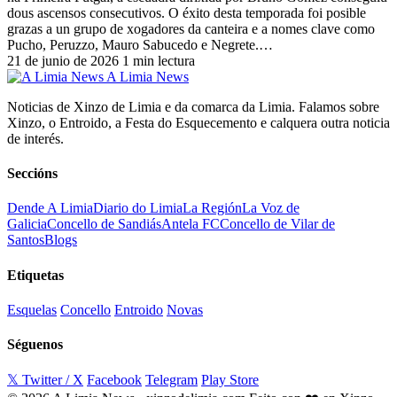
dous ascensos consecutivos. O éxito desta temporada foi posible
grazas a un grupo de xogadores da canteira e a nomes clave como
Pucho, Peruzzo, Mauro Sabucedo e Negrete.…
21 de junio de 2026
1 min lectura
A Limia News
Noticias de Xinzo de Limia e da comarca da Limia. Falamos sobre
Xinzo, o Entroido, a Festa do Esquecemento e calquera outra noticia
de interés.
Seccións
Dende A Limia
Diario do Limia
La Región
La Voz de
Galicia
Concello de Sandiás
Antela FC
Concello de Vilar de
Santos
Blogs
Etiquetas
Esquelas
Concello
Entroido
Novas
Séguenos
𝕏 Twitter / X
Facebook
Telegram
Play Store