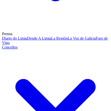
Prensa
Diario do Limia
Dende A Limia
La Región
La Voz de Galicia
Faro de
Vigo
Concellos