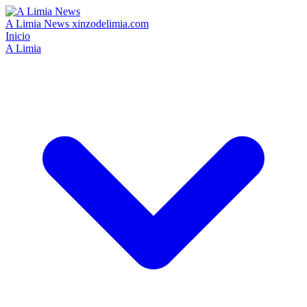
A Limia News
xinzodelimia.com
Inicio
A Limia