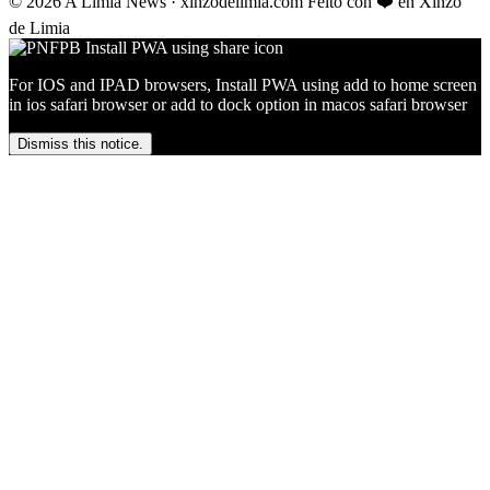
© 2026 A Limia News · xinzodelimia.com
Feito con ❤️ en Xinzo
de Limia
For IOS and IPAD browsers, Install PWA using add to home screen
in ios safari browser or add to dock option in macos safari browser
Dismiss this notice.