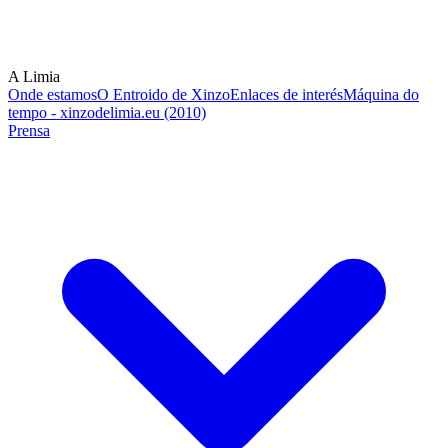
A Limia
Onde estamos
O Entroido de Xinzo
Enlaces de interés
Máquina do
tempo - xinzodelimia.eu (2010)
Prensa