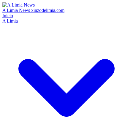
A Limia News
xinzodelimia.com
Inicio
A Limia