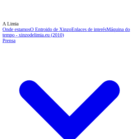
A Limia
Onde estamos
O Entroido de Xinzo
Enlaces de interés
Máquina do
tempo - xinzodelimia.eu (2010)
Prensa