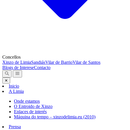
Concellos
Xinzo de Limia
Sandiás
Vilar de Barrio
Vilar de Santos
Blogs de Interese
Contacto
✕
Inicio
A Limia
Onde estamos
O Entroido de Xinzo
Enlaces de interés
Máquina do tempo – xinzodelimia.eu (2010)
Prensa