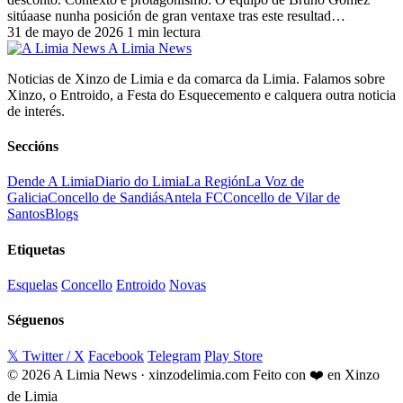
sitúaase nunha posición de gran ventaxe tras este resultad…
31 de mayo de 2026
1 min lectura
A Limia News
Noticias de Xinzo de Limia e da comarca da Limia. Falamos sobre
Xinzo, o Entroido, a Festa do Esquecemento e calquera outra noticia
de interés.
Seccións
Dende A Limia
Diario do Limia
La Región
La Voz de
Galicia
Concello de Sandiás
Antela FC
Concello de Vilar de
Santos
Blogs
Etiquetas
Esquelas
Concello
Entroido
Novas
Séguenos
𝕏 Twitter / X
Facebook
Telegram
Play Store
© 2026 A Limia News · xinzodelimia.com
Feito con ❤️ en Xinzo
de Limia