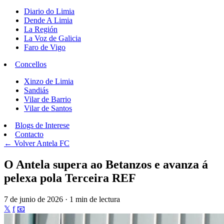
Diario do Limia
Dende A Limia
La Región
La Voz de Galicia
Faro de Vigo
Concellos
Xinzo de Limia
Sandiás
Vilar de Barrio
Vilar de Santos
Blogs de Interese
Contacto
← Volver
Antela FC
O Antela supera ao Betanzos e avanza á
pelexa pola Terceira REF
7 de junio de 2026 · 1 min de lectura
𝕏
f
📧