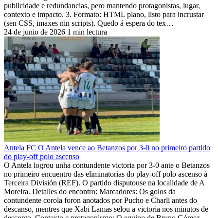
publicidade e redundancias, pero mantendo protagonistas, lugar,
contexto e impacto. 3. Formato: HTML plano, listo para incrustar
(sen CSS, imaxes nin scripts). Quedo á espera do tex…
24 de junio de 2026
1 min lectura
Antela FC
O Antela vence ao Betanzos por 3-0 no primeiro partido
do play-off polo ascenso
O Antela logrou unha contundente victoria por 3-0 ante o Betanzos
no primeiro encuentro das eliminatorias do play-off polo ascenso á
Terceira División (REF). O partido disputouse na localidade de A
Moreira. Detalles do encontro: Marcadores: Os golos da
contundente corola foron anotados por Pucho e Charli antes do
descanso, mentres que Xabi Lamas selou a victoria nos minutos de
desconto. Contexto e protagonismo: O equipo de Bruno Gómez