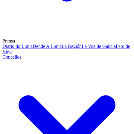
Prensa
Diario do Limia
Dende A Limia
La Región
La Voz de Galicia
Faro de
Vigo
Concellos