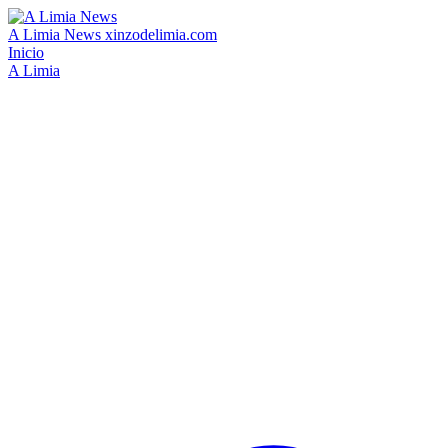
A Limia News
xinzodelimia.com
Inicio
A Limia