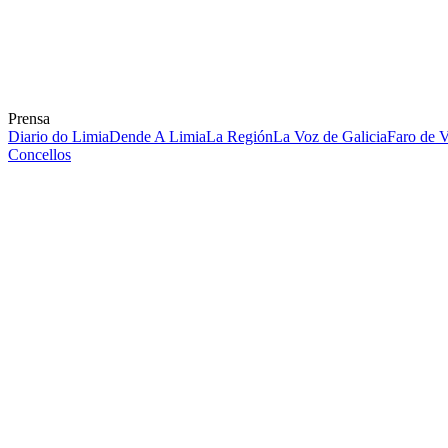
Prensa
Diario do Limia
Dende A Limia
La Región
La Voz de Galicia
Faro de 
Concellos