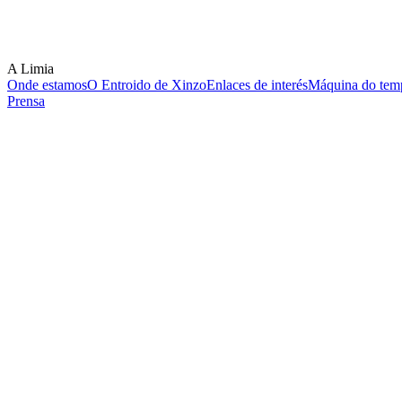
A Limia
Onde estamos
O Entroido de Xinzo
Enlaces de interés
Máquina do temp
Prensa