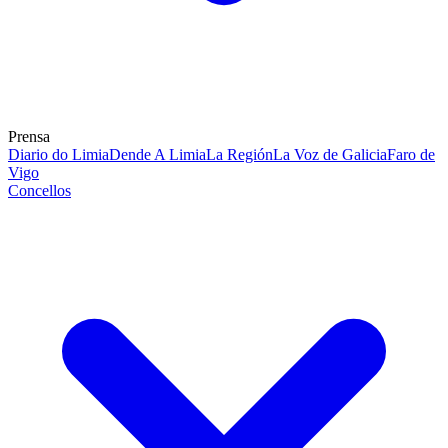
Prensa
Diario do Limia
Dende A Limia
La Región
La Voz de Galicia
Faro de
Vigo
Concellos