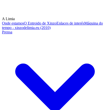
A Limia
Onde estamos
O Entroido de Xinzo
Enlaces de interés
Máquina do
tempo - xinzodelimia.eu (2010)
Prensa