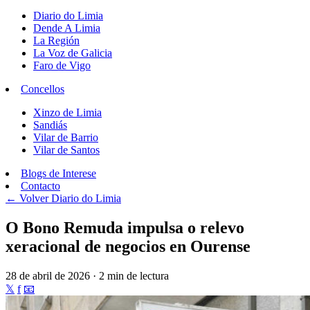
Diario do Limia
Dende A Limia
La Región
La Voz de Galicia
Faro de Vigo
Concellos
Xinzo de Limia
Sandiás
Vilar de Barrio
Vilar de Santos
Blogs de Interese
Contacto
← Volver
Diario do Limia
O Bono Remuda impulsa o relevo
xeracional de negocios en Ourense
28 de abril de 2026 · 2 min de lectura
𝕏
f
📧