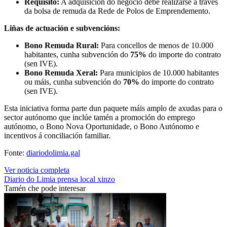
Requisito:
A adquisición do negocio debe realizarse a través
da bolsa de remuda da Rede de Polos de Emprendemento.
Liñas de actuación e subvencións:
Bono Remuda Rural:
Para concellos de menos de 10.000
habitantes, cunha subvención do
75%
do importe do contrato
(sen IVE).
Bono Remuda Xeral:
Para municipios de 10.000 habitantes
ou máis, cunha subvención do
70%
do importe do contrato
(sen IVE).
Esta iniciativa forma parte dun paquete máis amplo de axudas para o
sector autónomo que inclúe tamén a promoción do emprego
autónomo, o Bono Nova Oportunidade, o Bono Autónomo e
incentivos á conciliación familiar.
Fonte:
diariodolimia.gal
Ver noticia completa
Diario do Limia
prensa local
xinzo
Tamén che pode interesar