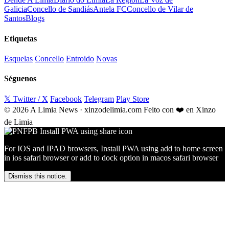
Galicia
Concello de Sandiás
Antela FC
Concello de Vilar de
Santos
Blogs
Etiquetas
Esquelas
Concello
Entroido
Novas
Séguenos
𝕏 Twitter / X
Facebook
Telegram
Play Store
© 2026 A Limia News · xinzodelimia.com
Feito con ❤️ en Xinzo
de Limia
For IOS and IPAD browsers, Install PWA using add to home screen
in ios safari browser or add to dock option in macos safari browser
Dismiss this notice.