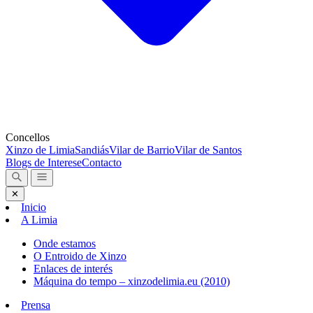
Concellos
Xinzo de Limia
Sandiás
Vilar de Barrio
Vilar de Santos
Blogs de Interese
Contacto
✕
Inicio
A Limia
Onde estamos
O Entroido de Xinzo
Enlaces de interés
Máquina do tempo – xinzodelimia.eu (2010)
Prensa