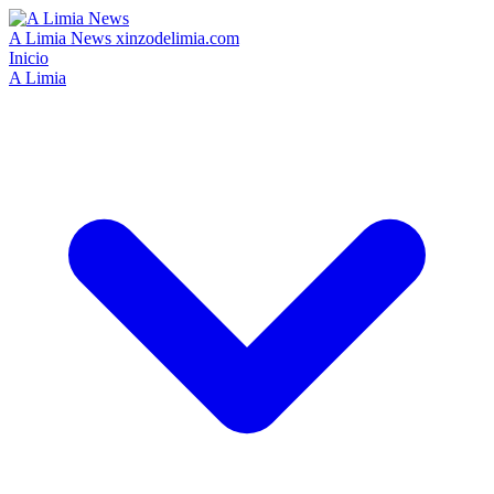
A Limia News
xinzodelimia.com
Inicio
A Limia