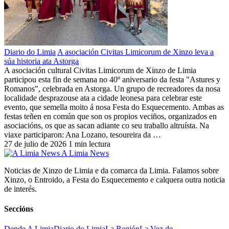
Diario do Limia
A asociación Civitas Limicorum de Xinzo leva a
súa historia ata Astorga
A asociación cultural Civitas Limicorum de Xinzo de Limia
participou esta fin de semana no 40º aniversario da festa "Astures y
Romanos", celebrada en Astorga. Un grupo de recreadores da nosa
localidade desprazouse ata a cidade leonesa para celebrar este
evento, que semella moito á nosa Festa do Esquecemento. Ambas as
festas teñen en común que son os propios veciños, organizados en
asociacións, os que as sacan adiante co seu traballo altruísta. Na
viaxe participaron: Ana Lozano, tesoureira da …
27 de julio de 2026
1 min lectura
A Limia News
Noticias de Xinzo de Limia e da comarca da Limia. Falamos sobre
Xinzo, o Entroido, a Festa do Esquecemento e calquera outra noticia
de interés.
Seccións
Dende A Limia
Diario do Limia
La Región
La Voz de