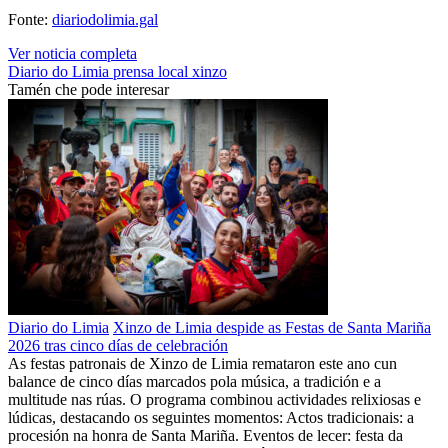
Fonte:
diariodolimia.gal
Ver noticia completa
Diario do Limia
prensa local
xinzo
Tamén che pode interesar
Diario do Limia
Xinzo de Limia despide as Festas de Santa Mariña
2026 tras cinco días de celebración
As festas patronais de Xinzo de Limia remataron este ano cun
balance de cinco días marcados pola música, a tradición e a
multitude nas rúas. O programa combinou actividades relixiosas e
lúdicas, destacando os seguintes momentos: Actos tradicionais: a
procesión na honra de Santa Mariña. Eventos de lecer: festa da