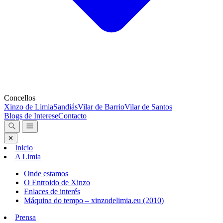
Concellos
Xinzo de Limia
Sandiás
Vilar de Barrio
Vilar de Santos
Blogs de Interese
Contacto
✕
Inicio
A Limia
Onde estamos
O Entroido de Xinzo
Enlaces de interés
Máquina do tempo – xinzodelimia.eu (2010)
Prensa