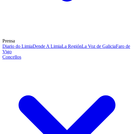
Prensa
Diario do Limia
Dende A Limia
La Región
La Voz de Galicia
Faro de
Vigo
Concellos