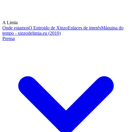
A Limia
Onde estamos
O Entroido de Xinzo
Enlaces de interés
Máquina do
tempo - xinzodelimia.eu (2010)
Prensa