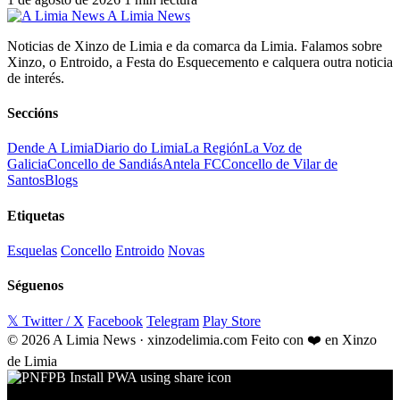
A Limia News
Noticias de Xinzo de Limia e da comarca da Limia. Falamos sobre
Xinzo, o Entroido, a Festa do Esquecemento e calquera outra noticia
de interés.
Seccións
Dende A Limia
Diario do Limia
La Región
La Voz de
Galicia
Concello de Sandiás
Antela FC
Concello de Vilar de
Santos
Blogs
Etiquetas
Esquelas
Concello
Entroido
Novas
Séguenos
𝕏 Twitter / X
Facebook
Telegram
Play Store
© 2026 A Limia News · xinzodelimia.com
Feito con ❤️ en Xinzo
de Limia