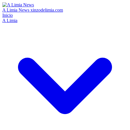
A Limia News
xinzodelimia.com
Inicio
A Limia