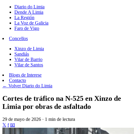
Diario do Limia
Dende A Limia
La Región
La Voz de Galicia
Faro de Vigo
Concellos
Xinzo de Limia
Sandiás
Vilar de Barrio
Vilar de Santos
Blogs de Interese
Contacto
← Volver
Diario do Limia
Cortes de tráfico na N-525 en Xinzo de
Limia por obras de asfaltado
29 de mayo de 2026 · 1 min de lectura
𝕏
f
📧