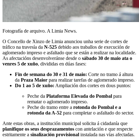
Fotografía de arquivo. A Limia News.
O Concello de Xinzo de Limia anunciou unha serie de cortes de
tráfico na travesía da
N-525
debido aos traballos de execución de
aglomerado impreso e asfaltado que se están a realizar na localidade.
As afectacións desenvolveránse desde o
sábado 30 de maio ata o
venres 5 de xuño
, divididas en dúas fases:
Fin de semana do 30 e 31 de maio:
Corte no tramo á altura
da
Praza Maior
para realizar tarefas de aglomerado impreso.
Do 1 ao 5 de xuño:
Ampliación dos cortes en dous puntos:
Peche da
Plataforma Elevada do Pombal
para
rematar o aglomerado impreso.
Peche do tramo entre a
rotonda do Pombal e a
rotonda da A-52
para completar o asfaltado do sector.
Ante estas obras, a institución municipal solicita á cidadanía que
planifique os seus desprazamentos
con antelación e que respecte
estritamente a
sinalización provisional
instalada nas vías afectadas.