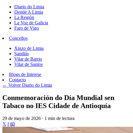
Diario do Limia
Dende A Limia
La Región
La Voz de Galicia
Faro de Vigo
Concellos
Xinzo de Limia
Sandiás
Vilar de Barrio
Vilar de Santos
Blogs de Interese
Contacto
← Volver
Diario do Limia
Conmemoración do Día Mundial sen
Tabaco no IES Cidade de Antioquía
29 de mayo de 2026 · 1 min de lectura
𝕏
f
📧