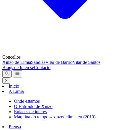
Concellos
Xinzo de Limia
Sandiás
Vilar de Barrio
Vilar de Santos
Blogs de Interese
Contacto
✕
Inicio
A Limia
Onde estamos
O Entroido de Xinzo
Enlaces de interés
Máquina do tempo – xinzodelimia.eu (2010)
Prensa