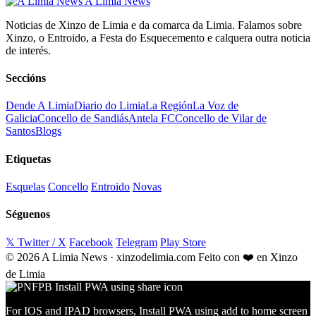
A Limia News
Noticias de Xinzo de Limia e da comarca da Limia. Falamos sobre
Xinzo, o Entroido, a Festa do Esquecemento e calquera outra noticia
de interés.
Seccións
Dende A Limia
Diario do Limia
La Región
La Voz de
Galicia
Concello de Sandiás
Antela FC
Concello de Vilar de
Santos
Blogs
Etiquetas
Esquelas
Concello
Entroido
Novas
Séguenos
𝕏 Twitter / X
Facebook
Telegram
Play Store
© 2026 A Limia News · xinzodelimia.com
Feito con ❤️ en Xinzo
de Limia
For IOS and IPAD browsers, Install PWA using add to home screen