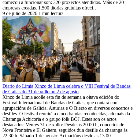
comezou a funcionar son: 320 proxectos atendidos. Máis de 20
empresas creadas. 1.500 titorías gratuítas ofreci…
9 de julio de 2026
1 min lectura
Diario do Limia
Xinzo de Limia celebra o VIII Festival de Bandas
de Gaitas do 31 de xullo ao 2 de agosto
Xinzo de Limia acolle esta fin de semana a oitava edición do
Festival Internacional de Bandas de Gaitas, que contará con
agrupacións de Galicia, Asturias e O Bierzo en diversos concertos e
desfiles. O festival reunirá a cinco bandas recoñecidas, ademais da
Charanga Achicoria e o grupo folk BÖJ. Estes son os actos
destacados: Venres 31 de xullo: Desde as 20.00 h, concertos de
Nova Fronteira e El Gaiteru, seguidos dun desfile da charanga ás
22.30 h. Sábado 1 de agosto: Actuacións desde as 13.00…