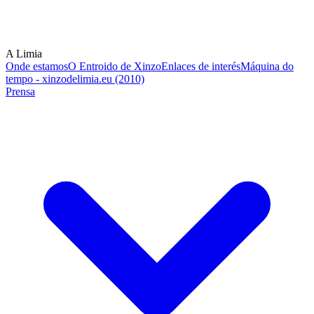
A Limia
Onde estamos
O Entroido de Xinzo
Enlaces de interés
Máquina do
tempo - xinzodelimia.eu (2010)
Prensa