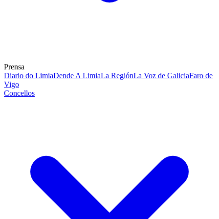
Prensa
Diario do Limia
Dende A Limia
La Región
La Voz de Galicia
Faro de
Vigo
Concellos