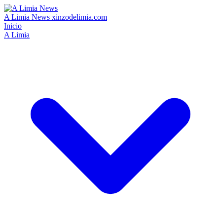
A Limia News
xinzodelimia.com
Inicio
A Limia