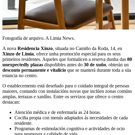
Fotografía de arquivo. A Limia News.
A nova
Residencia Xinzo
, situada no Camiño da Roda, 14, en
Xinzo de Limia
, ofrece unha promoción especial para os seus
primeiros residentes. Aqueles que formalicen a reserva dunha das
80
unexpectedly plazas
dispoñibles antes do
30 de xuño
, obterán un
desconto permanente e vitalicio
que se manterá durante toda a súa
estancia no centro.
O establecemento está deseñado para o coidado integral de persoas
maiores, contando con instalacións novas que inclúen zonas comúns
amplas, terrazas e xardíns. Entre os servizos que ofrece o centro
destacan:
Atención médica e de enfermaría as 24 horas.
Cociña propia con menús adaptados ás necesidades de cada
residente.
Programas de estimulación cognitiva e actividades de ocio
para promover a calidade de vida.