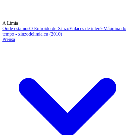
A Limia
Onde estamos
O Entroido de Xinzo
Enlaces de interés
Máquina do
tempo - xinzodelimia.eu (2010)
Prensa