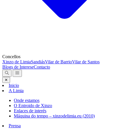
Concellos
Xinzo de Limia
Sandiás
Vilar de Barrio
Vilar de Santos
Blogs de Interese
Contacto
✕
Inicio
A Limia
Onde estamos
O Entroido de Xinzo
Enlaces de interés
Máquina do tempo – xinzodelimia.eu (2010)
Prensa