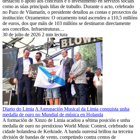
destacou o apoio aos concellos e o investimento en servizos sociais
como as súas principais liñas de traballo. Durante o acto, celebrado
no Pazo de Vilamarín, o presidente detallou as contas e proxectos da
institución: Orzamentos: O orzamento total ascendeu a 110,5 millóns
de euros, dos que máis de 103 millóns se destinaron directamente
aos concellos. Infraestruturas…
30 de julio de 2026
2 min lectura
Diario do Limia
A Agrupación Musical da Limia conquista unha
medalla de ouro no Mundial de música en Holanda
A formación de Xinzo de Limia acadou a sétima posición e unha
medalla de ouro no prestixioso World Music Contest, celebrado na
cidade holandesa de Kerkrade. A banda ourensá brillou na terceira
división de bandas de vento, competindo contra centos de