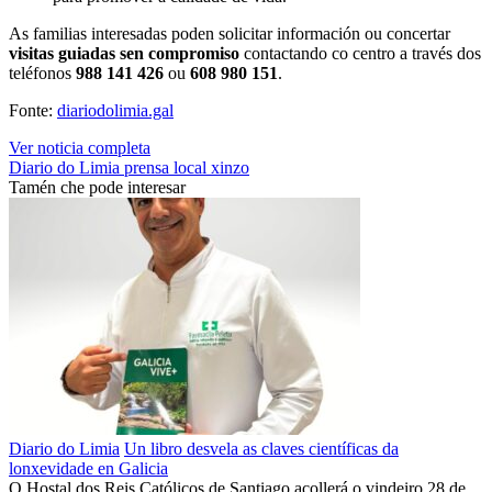
As familias interesadas poden solicitar información ou concertar
visitas guiadas sen compromiso
contactando co centro a través dos
teléfonos
988 141 426
ou
608 980 151
.
Fonte:
diariodolimia.gal
Ver noticia completa
Diario do Limia
prensa local
xinzo
Tamén che pode interesar
Diario do Limia
Un libro desvela as claves científicas da
lonxevidade en Galicia
O Hostal dos Reis Católicos de Santiago acollerá o vindeiro 28 de