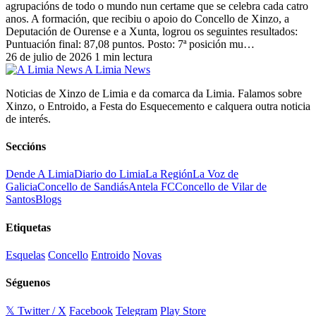
agrupacións de todo o mundo nun certame que se celebra cada catro
anos. A formación, que recibiu o apoio do Concello de Xinzo, a
Deputación de Ourense e a Xunta, logrou os seguintes resultados:
Puntuación final: 87,08 puntos. Posto: 7ª posición mu…
26 de julio de 2026
1 min lectura
A Limia News
Noticias de Xinzo de Limia e da comarca da Limia. Falamos sobre
Xinzo, o Entroido, a Festa do Esquecemento e calquera outra noticia
de interés.
Seccións
Dende A Limia
Diario do Limia
La Región
La Voz de
Galicia
Concello de Sandiás
Antela FC
Concello de Vilar de
Santos
Blogs
Etiquetas
Esquelas
Concello
Entroido
Novas
Séguenos
𝕏 Twitter / X
Facebook
Telegram
Play Store