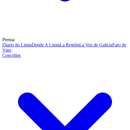
Prensa
Diario do Limia
Dende A Limia
La Región
La Voz de Galicia
Faro de
Vigo
Concellos