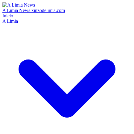
A Limia News
xinzodelimia.com
Inicio
A Limia