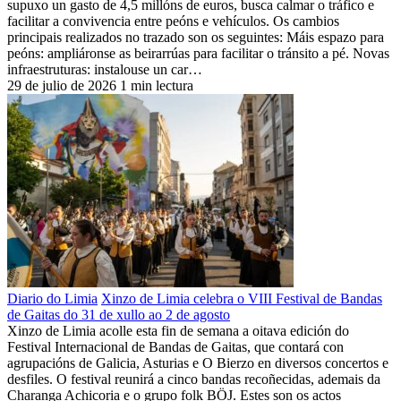
supuxo un gasto de 4,5 millóns de euros, busca calmar o tráfico e
facilitar a convivencia entre peóns e vehículos. Os cambios
principais realizados no trazado son os seguintes: Máis espazo para
peóns: ampliáronse as beirarrúas para facilitar o tránsito a pé. Novas
infraestruturas: instalouse un car…
29 de julio de 2026
1 min lectura
Diario do Limia
Xinzo de Limia celebra o VIII Festival de Bandas
de Gaitas do 31 de xullo ao 2 de agosto
Xinzo de Limia acolle esta fin de semana a oitava edición do
Festival Internacional de Bandas de Gaitas, que contará con
agrupacións de Galicia, Asturias e O Bierzo en diversos concertos e
desfiles. O festival reunirá a cinco bandas recoñecidas, ademais da
Charanga Achicoria e o grupo folk BÖJ. Estes son os actos