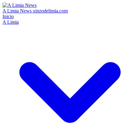
A Limia News
xinzodelimia.com
Inicio
A Limia