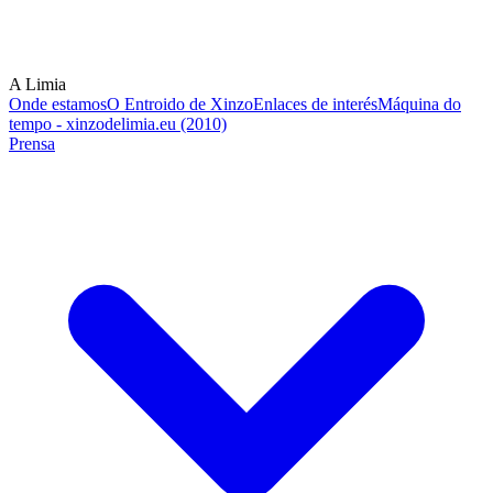
A Limia
Onde estamos
O Entroido de Xinzo
Enlaces de interés
Máquina do
tempo - xinzodelimia.eu (2010)
Prensa