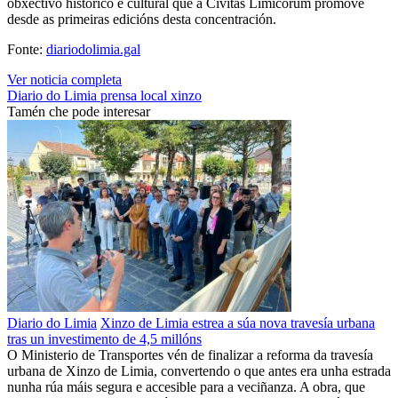
obxectivo histórico e cultural que a Civitas Limicorum promove
desde as primeiras edicións desta concentración.
Fonte:
diariodolimia.gal
Ver noticia completa
Diario do Limia
prensa local
xinzo
Tamén che pode interesar
Diario do Limia
Xinzo de Limia estrea a súa nova travesía urbana
tras un investimento de 4,5 millóns
O Ministerio de Transportes vén de finalizar a reforma da travesía
urbana de Xinzo de Limia, convertendo o que antes era unha estrada
nunha rúa máis segura e accesible para a veciñanza. A obra, que