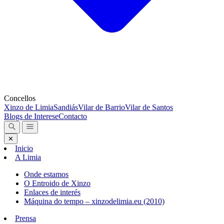
Concellos
Xinzo de Limia
Sandiás
Vilar de Barrio
Vilar de Santos
Blogs de Interese
Contacto
✕
Inicio
A Limia
Onde estamos
O Entroido de Xinzo
Enlaces de interés
Máquina do tempo – xinzodelimia.eu (2010)
Prensa