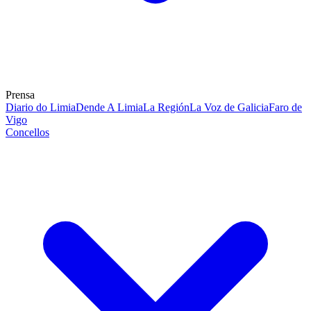
Prensa
Diario do Limia
Dende A Limia
La Región
La Voz de Galicia
Faro de
Vigo
Concellos