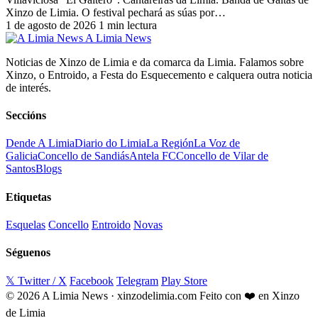
Xinzo de Limia. O festival pechará as súas por…
1 de agosto de 2026
1 min lectura
A Limia News
Noticias de Xinzo de Limia e da comarca da Limia. Falamos sobre
Xinzo, o Entroido, a Festa do Esquecemento e calquera outra noticia
de interés.
Seccións
Dende A Limia
Diario do Limia
La Región
La Voz de
Galicia
Concello de Sandiás
Antela FC
Concello de Vilar de
Santos
Blogs
Etiquetas
Esquelas
Concello
Entroido
Novas
Séguenos
𝕏 Twitter / X
Facebook
Telegram
Play Store
© 2026 A Limia News · xinzodelimia.com
Feito con ❤️ en Xinzo
de Limia