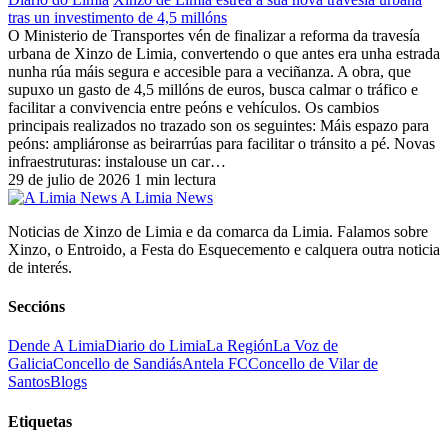
tras un investimento de 4,5 millóns
O Ministerio de Transportes vén de finalizar a reforma da travesía
urbana de Xinzo de Limia, convertendo o que antes era unha estrada
nunha rúa máis segura e accesible para a veciñanza. A obra, que
supuxo un gasto de 4,5 millóns de euros, busca calmar o tráfico e
facilitar a convivencia entre peóns e vehículos. Os cambios
principais realizados no trazado son os seguintes: Máis espazo para
peóns: ampliáronse as beirarrúas para facilitar o tránsito a pé. Novas
infraestruturas: instalouse un car…
29 de julio de 2026
1 min lectura
A Limia News
Noticias de Xinzo de Limia e da comarca da Limia. Falamos sobre
Xinzo, o Entroido, a Festa do Esquecemento e calquera outra noticia
de interés.
Seccións
Dende A Limia
Diario do Limia
La Región
La Voz de
Galicia
Concello de Sandiás
Antela FC
Concello de Vilar de
Santos
Blogs
Etiquetas