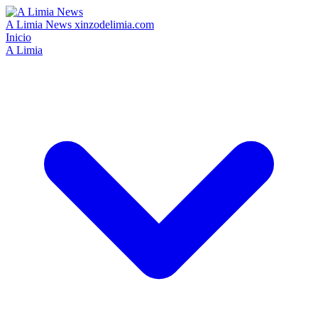
A Limia News
xinzodelimia.com
Inicio
A Limia