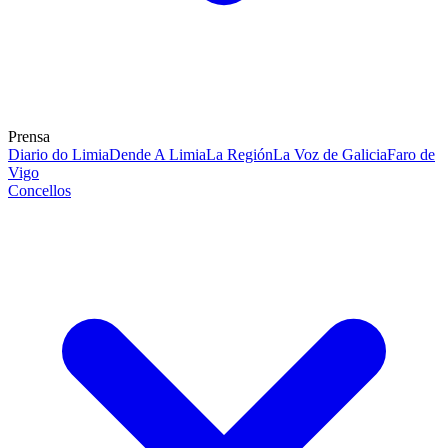
Prensa
Diario do Limia
Dende A Limia
La Región
La Voz de Galicia
Faro de
Vigo
Concellos