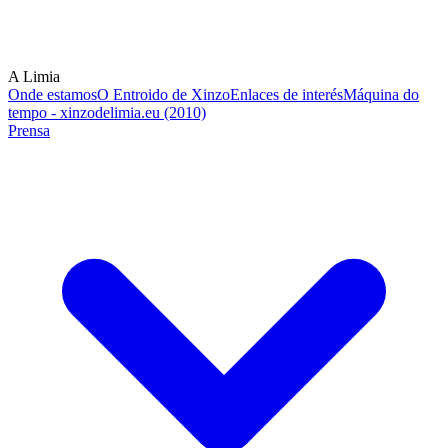
A Limia
Onde estamos
O Entroido de Xinzo
Enlaces de interés
Máquina do
tempo - xinzodelimia.eu (2010)
Prensa