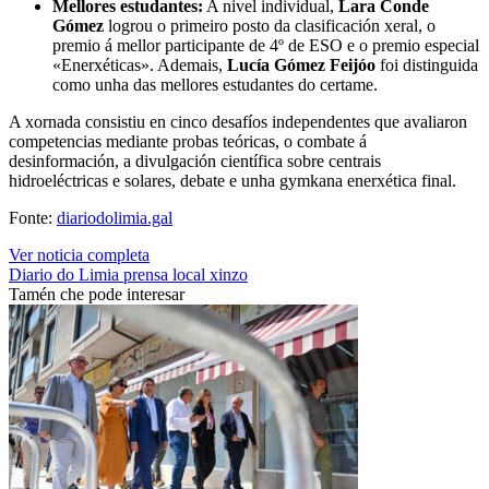
Mellores estudantes:
A nivel individual,
Lara Conde
Gómez
logrou o primeiro posto da clasificación xeral, o
premio á mellor participante de 4º de ESO e o premio especial
«Enerxéticas». Ademais,
Lucía Gómez Feijóo
foi distinguida
como unha das mellores estudantes do certame.
A xornada consistiu en cinco desafíos independentes que avaliaron
competencias mediante probas teóricas, o combate á
desinformación, a divulgación científica sobre centrais
hidroeléctricas e solares, debate e unha gymkana enerxética final.
Fonte:
diariodolimia.gal
Ver noticia completa
Diario do Limia
prensa local
xinzo
Tamén che pode interesar