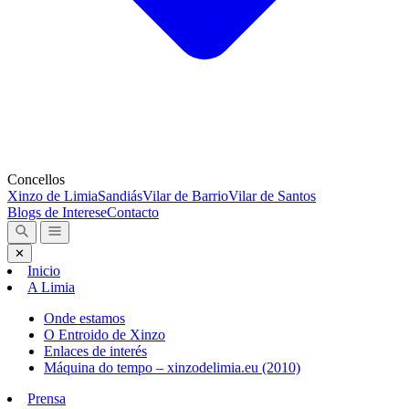
Concellos
Xinzo de Limia
Sandiás
Vilar de Barrio
Vilar de Santos
Blogs de Interese
Contacto
✕
Inicio
A Limia
Onde estamos
O Entroido de Xinzo
Enlaces de interés
Máquina do tempo – xinzodelimia.eu (2010)
Prensa