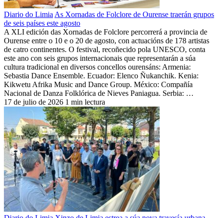
Diario do Limia
As Xornadas de Folclore de Ourense traerán grupos
de seis países este agosto
A XLI edición das Xornadas de Folclore percorrerá a provincia de
Ourense entre o 10 e o 20 de agosto, con actuacións de 178 artistas
de catro continentes. O festival, recoñecido pola UNESCO, conta
este ano con seis grupos internacionais que representarán a súa
cultura tradicional en diversos concellos ourensáns: Armenia:
Sebastia Dance Ensemble. Ecuador: Elenco Ñukanchik. Kenia:
Kikwetu Afrika Music and Dance Group. México: Compañía
Nacional de Danza Folklórica de Nieves Paniagua. Serbia: …
17 de julio de 2026
1 min lectura
Diario do Limia
Xinzo de Limia estrea a súa nova travesía urbana