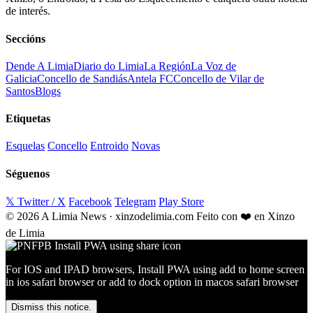
de interés.
Seccións
Dende A Limia
Diario do Limia
La Región
La Voz de
Galicia
Concello de Sandiás
Antela FC
Concello de Vilar de
Santos
Blogs
Etiquetas
Esquelas
Concello
Entroido
Novas
Séguenos
𝕏 Twitter / X
Facebook
Telegram
Play Store
© 2026 A Limia News · xinzodelimia.com
Feito con ❤️ en Xinzo
de Limia
For IOS and IPAD browsers, Install PWA using add to home screen
in ios safari browser or add to dock option in macos safari browser
Dismiss this notice.