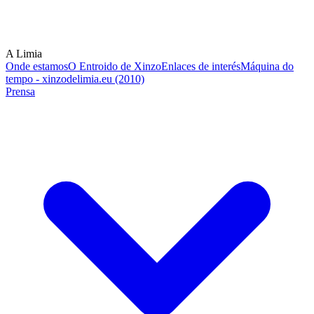
A Limia
Onde estamos
O Entroido de Xinzo
Enlaces de interés
Máquina do
tempo - xinzodelimia.eu (2010)
Prensa