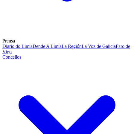
Prensa
Diario do Limia
Dende A Limia
La Región
La Voz de Galicia
Faro de
Vigo
Concellos