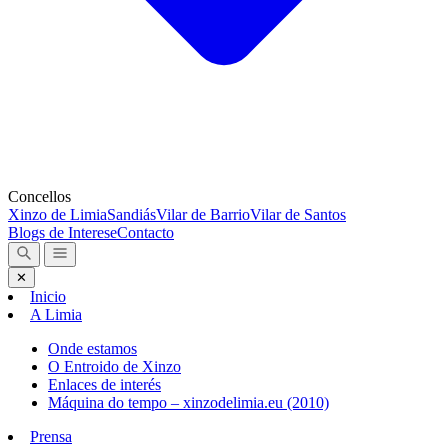
Concellos
Xinzo de Limia
Sandiás
Vilar de Barrio
Vilar de Santos
Blogs de Interese
Contacto
✕
Inicio
A Limia
Onde estamos
O Entroido de Xinzo
Enlaces de interés
Máquina do tempo – xinzodelimia.eu (2010)
Prensa