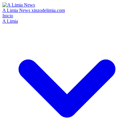
A Limia News
xinzodelimia.com
Inicio
A Limia