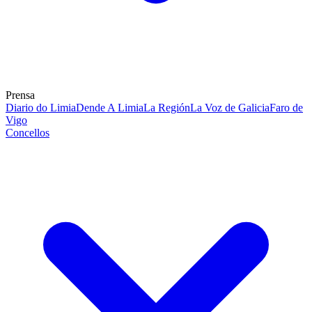
Prensa
Diario do Limia
Dende A Limia
La Región
La Voz de Galicia
Faro de
Vigo
Concellos