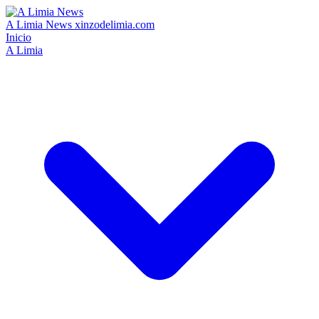
A Limia News
xinzodelimia.com
Inicio
A Limia