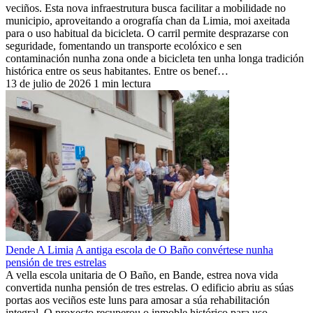
veciños. Esta nova infraestrutura busca facilitar a mobilidade no
municipio, aproveitando a orografía chan da Limia, moi axeitada
para o uso habitual da bicicleta. O carril permite desprazarse con
seguridade, fomentando un transporte ecolóxico e sen
contaminación nunha zona onde a bicicleta ten unha longa tradición
histórica entre os seus habitantes. Entre os benef…
13 de julio de 2026
1 min lectura
Dende A Limia
A antiga escola de O Baño convértese nunha
pensión de tres estrelas
A vella escola unitaria de O Baño, en Bande, estrea nova vida
convertida nunha pensión de tres estrelas. O edificio abriu as súas
portas aos veciños este luns para amosar a súa rehabilitación
integral. O proxecto recuperou o inmoble histórico para uso