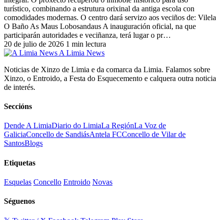
turístico, combinando a estrutura orixinal da antiga escola con
comodidades modernas. O centro dará servizo aos veciños de: Vilela
O Baño As Maus Lobosandaus A inauguración oficial, na que
participarán autoridades e veciñanza, terá lugar o pr…
20 de julio de 2026
1 min lectura
A Limia News
Noticias de Xinzo de Limia e da comarca da Limia. Falamos sobre
Xinzo, o Entroido, a Festa do Esquecemento e calquera outra noticia
de interés.
Seccións
Dende A Limia
Diario do Limia
La Región
La Voz de
Galicia
Concello de Sandiás
Antela FC
Concello de Vilar de
Santos
Blogs
Etiquetas
Esquelas
Concello
Entroido
Novas
Séguenos