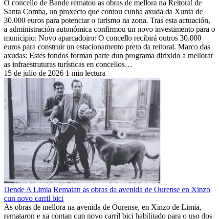
O concello de Bande rematou as obras de mellora na Reitoral de
Santa Comba, un proxecto que contou cunha axuda da Xunta de
30.000 euros para potenciar o turismo na zona. Tras esta actuación,
a administración autonómica confirmou un novo investimento para o
municipio: Novo aparcadoiro: O concello recibirá outros 30.000
euros para construír un estacionamento preto da reitoral. Marco das
axudas: Estes fondos forman parte dun programa dirixido a mellorar
as infraestruturas turísticas en concellos…
15 de julio de 2026
1 min lectura
Dende A Limia
Rematan as obras da avenida de Ourense en Xinzo
cun novo carril bici
As obras de mellora na avenida de Ourense, en Xinzo de Limia,
remataron e xa contan cun novo carril bici habilitado para o uso dos