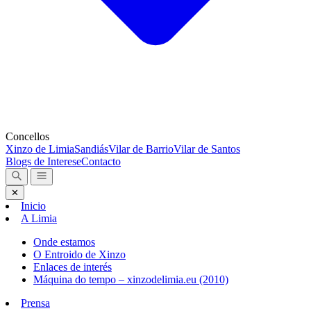
Concellos
Xinzo de Limia
Sandiás
Vilar de Barrio
Vilar de Santos
Blogs de Interese
Contacto
✕
Inicio
A Limia
Onde estamos
O Entroido de Xinzo
Enlaces de interés
Máquina do tempo – xinzodelimia.eu (2010)
Prensa