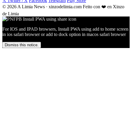
𝕏 Twitter / X
Facebook
Telegram
Play Store
© 2026 A Limia News · xinzodelimia.com
Feito con ❤️ en Xinzo
de Limia
For IOS and IPAD browsers, Install PWA using add to home screen
in ios safari browser or add to dock option in macos safari browser
Dismiss this notice.