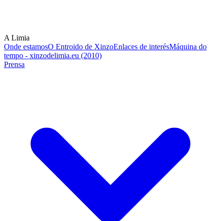
A Limia
Onde estamos
O Entroido de Xinzo
Enlaces de interés
Máquina do
tempo - xinzodelimia.eu (2010)
Prensa