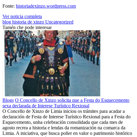
Fonte:
historiadexinzo.wordpress.com
Ver noticia completa
blog
historia de xinzo
Uncategorized
Tamén che pode interesar
Blogs
O Concello de Xinzo solicita que a Festa do Esquecemento
sexa declarada de Interese Turístico Rexional
O Concello de Xinzo de Limia iniciou os trámites para acadar a
declaración de Festa de Interese Turístico Rexional para a Festa do
Esquecemento, unha celebración consolidada que cada mes de
agosto recrea a historia e lendas da romanización na comarca da
Limia. A iniciativa, que busca poñer en valor o patrimonio histórico