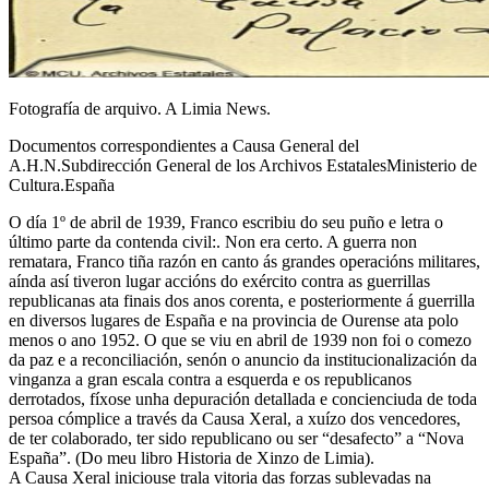
Fotografía de arquivo. A Limia News.
Documentos correspondientes a Causa General del
A.H.N.Subdirección General de los Archivos EstatalesMinisterio de
Cultura.España
O día 1º de abril de 1939, Franco escribiu do seu puño e letra o
último parte da contenda civil:. Non era certo. A guerra non
rematara, Franco tiña razón en canto ás grandes operacións militares,
aínda así tiveron lugar accións do exército contra as guerrillas
republicanas ata finais dos anos corenta, e posteriormente á guerrilla
en diversos lugares de España e na provincia de Ourense ata polo
menos o ano 1952. O que se viu en abril de 1939 non foi o comezo
da paz e a reconciliación, senón o anuncio da institucionalización da
vinganza a gran escala contra a esquerda e os republicanos
derrotados, fíxose unha depuración detallada e concienciuda de toda
persoa cómplice a través da Causa Xeral, a xuízo dos vencedores,
de ter colaborado, ter sido republicano ou ser “desafecto” a “Nova
España”. (Do meu libro Historia de Xinzo de Limia).
A Causa Xeral iniciouse trala vitoria das forzas sublevadas na