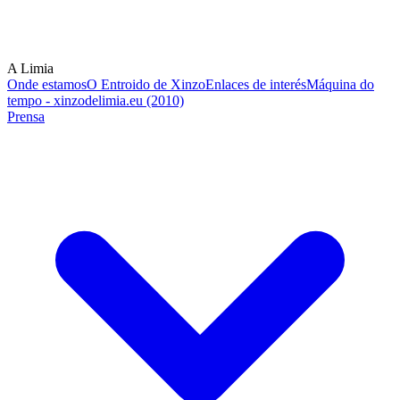
A Limia
Onde estamos
O Entroido de Xinzo
Enlaces de interés
Máquina do
tempo - xinzodelimia.eu (2010)
Prensa