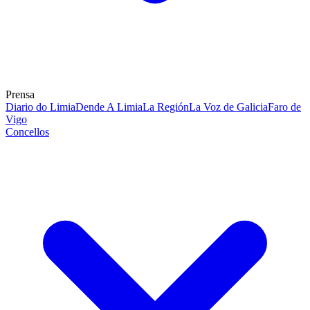
Prensa
Diario do Limia
Dende A Limia
La Región
La Voz de Galicia
Faro de
Vigo
Concellos