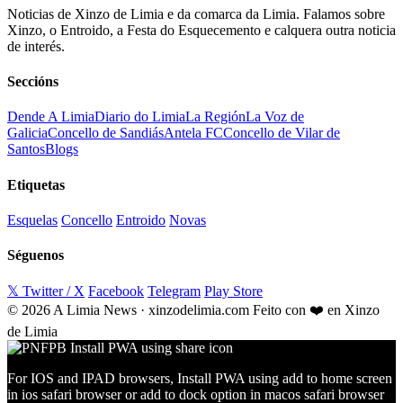
Noticias de Xinzo de Limia e da comarca da Limia. Falamos sobre
Xinzo, o Entroido, a Festa do Esquecemento e calquera outra noticia
de interés.
Seccións
Dende A Limia
Diario do Limia
La Región
La Voz de
Galicia
Concello de Sandiás
Antela FC
Concello de Vilar de
Santos
Blogs
Etiquetas
Esquelas
Concello
Entroido
Novas
Séguenos
𝕏 Twitter / X
Facebook
Telegram
Play Store
© 2026 A Limia News · xinzodelimia.com
Feito con ❤️ en Xinzo
de Limia
For IOS and IPAD browsers, Install PWA using add to home screen
in ios safari browser or add to dock option in macos safari browser