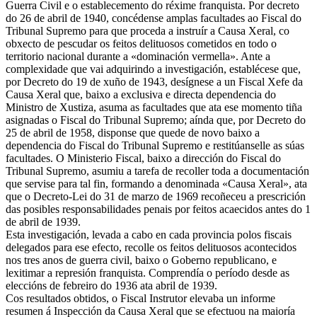
Guerra Civil e o establecemento do réxime franquista. Por decreto
do 26 de abril de 1940, concédense amplas facultades ao Fiscal do
Tribunal Supremo para que proceda a instruír a Causa Xeral, co
obxecto de pescudar os feitos delituosos cometidos en todo o
territorio nacional durante a «dominación vermella». Ante a
complexidade que vai adquirindo a investigación, establécese que,
por Decreto do 19 de xuño de 1943, desígnese a un Fiscal Xefe da
Causa Xeral que, baixo a exclusiva e directa dependencia do
Ministro de Xustiza, asuma as facultades que ata ese momento tiña
asignadas o Fiscal do Tribunal Supremo; aínda que, por Decreto do
25 de abril de 1958, disponse que quede de novo baixo a
dependencia do Fiscal do Tribunal Supremo e restitúanselle as súas
facultades. O Ministerio Fiscal, baixo a dirección do Fiscal do
Tribunal Supremo, asumiu a tarefa de recoller toda a documentación
que servise para tal fin, formando a denominada «Causa Xeral», ata
que o Decreto-Lei do 31 de marzo de 1969 recoñeceu a prescrición
das posibles responsabilidades penais por feitos acaecidos antes do 1
de abril de 1939.
Esta investigación, levada a cabo en cada provincia polos fiscais
delegados para ese efecto, recolle os feitos delituosos acontecidos
nos tres anos de guerra civil, baixo o Goberno republicano, e
lexitimar a represión franquista. Comprendía o período desde as
eleccións de febreiro do 1936 ata abril de 1939.
Cos resultados obtidos, o Fiscal Instrutor elevaba un informe
resumen á Inspección da Causa Xeral que se efectuou na maioría