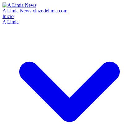
A Limia News
xinzodelimia.com
Inicio
A Limia