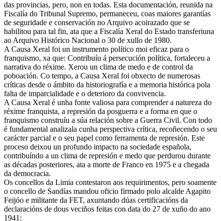
das provincias, pero, non en todas. Esta documentación, reunida na
Fiscalía do Tribunal Supremo, permaneceu, coas maiores garantías
de seguridade e conservación no Arquivo acoirazado que se
habilitou para tal fin, ata que a Fiscalía Xeral do Estado transferiuna
ao Arquivo Histórico Nacional o 30 de xullo de 1980.
A Causa Xeral foi un instrumento político moi eficaz para o
franquismo, xa que: Contribuíu á persecución política, fortaleceu a
narrativa do réxime. Xerou un clima de medo e de control da
poboación. Co tempo, a Causa Xeral foi obxecto de numerosas
críticas desde o ámbito da historiografía e a memoria histórica pola
falta de imparcialidade e o deterioro da convivencia.
A Causa Xeral é unha fonte valiosa para comprender a natureza do
réxime franquista, a represión da posguerra e a forma en que o
franquismo construíu a súa relación sobre a Guerra Civil. Con todo
é fundamental analizala cunha perspectiva crítica, recoñecendo o seu
carácter parcial e o seu papel como ferramenta de represión. Este
proceso deixou un profundo impacto na sociedade española,
contribuíndo a un clima de represión e medo que perdurou durante
as décadas posteriores, ata a morte de Franco en 1975 e a chegada
da democracia.
Os concellos da Limia contestaron aos requirimentos, pero soamente
o concello de Sandías mandou oficio firmado polo alcalde Agapito
Feijóo e militante da FET, axuntando dúas certificacións da
declaracións de dous veciños feitas con data do 27 de xuño do ano
1941: