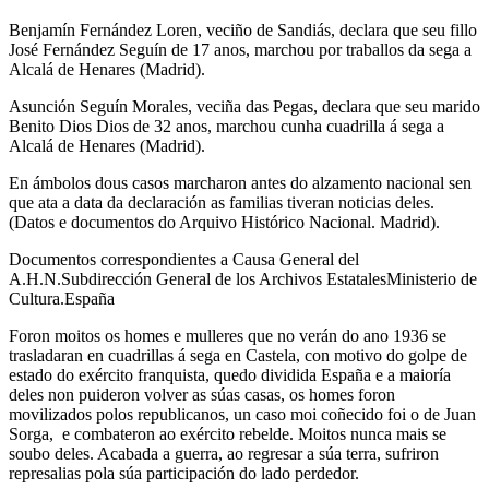
Benjamín Fernández Loren, veciño de Sandiás, declara que seu fillo
José Fernández Seguín de 17 anos, marchou por traballos da sega a
Alcalá de Henares (Madrid).
Asunción Seguín Morales, veciña das Pegas, declara que seu marido
Benito Dios Dios de 32 anos, marchou cunha cuadrilla á sega a
Alcalá de Henares (Madrid).
En ámbolos dous casos marcharon antes do alzamento nacional sen
que ata a data da declaración as familias tiveran noticias deles.
(Datos e documentos do Arquivo Histórico Nacional. Madrid).
Documentos correspondientes a Causa General del
A.H.N.Subdirección General de los Archivos EstatalesMinisterio de
Cultura.España
Foron moitos os homes e mulleres que no verán do ano 1936 se
trasladaran en cuadrillas á sega en Castela, con motivo do golpe de
estado do exército franquista, quedo dividida España e a maioría
deles non puideron volver as súas casas, os homes foron
movilizados polos republicanos, un caso moi coñecido foi o de Juan
Sorga, e combateron ao exército rebelde. Moitos nunca mais se
soubo deles. Acabada a guerra, ao regresar a súa terra, sufriron
represalias pola súa participación do lado perdedor.