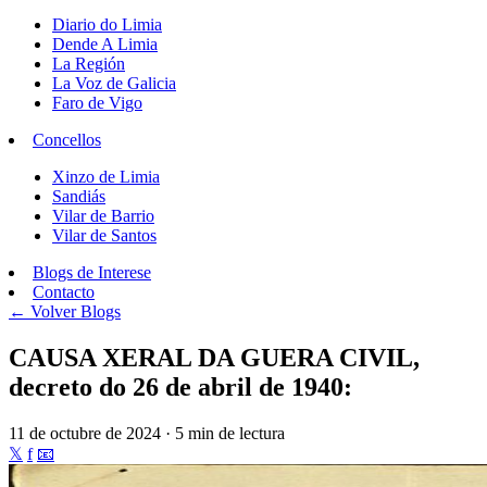
Diario do Limia
Dende A Limia
La Región
La Voz de Galicia
Faro de Vigo
Concellos
Xinzo de Limia
Sandiás
Vilar de Barrio
Vilar de Santos
Blogs de Interese
Contacto
← Volver
Blogs
CAUSA XERAL DA GUERA CIVIL,
decreto do 26 de abril de 1940:
11 de octubre de 2024 · 5 min de lectura
𝕏
f
📧