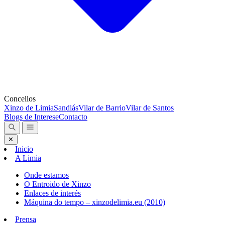
Concellos
Xinzo de Limia
Sandiás
Vilar de Barrio
Vilar de Santos
Blogs de Interese
Contacto
✕
Inicio
A Limia
Onde estamos
O Entroido de Xinzo
Enlaces de interés
Máquina do tempo – xinzodelimia.eu (2010)
Prensa