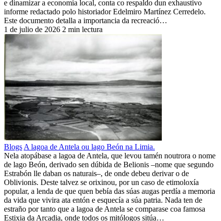
e dinamizar a economía local, conta co respaldo dun exhaustivo
informe redactado polo historiador Edelmiro Martínez Cerredelo.
Este documento detalla a importancia da recreació…
1 de julio de 2026
2 min lectura
Blogs
A lagoa de Antela ou lago Beón na Limia.
Nela atopábase a lagoa de Antela, que levou tamén noutrora o nome
de lago Beón, derivado sen dúbida de Belionis –nome que segundo
Estrabón lle daban os naturais–, de onde debeu derivar o de
Oblivionis. Deste talvez se orixinou, por un caso de etimoloxía
popular, a lenda de que quen bebía das súas augas perdía a memoria
da vida que vivira ata entón e esquecía a súa patria. Nada ten de
estraño por tanto que a lagoa de Antela se comparase coa famosa
Estixia da Arcadia, onde todos os mitólogos sitúa…