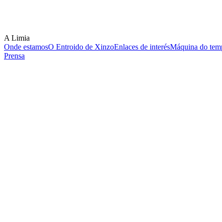
A Limia
Onde estamos
O Entroido de Xinzo
Enlaces de interés
Máquina do temp
Prensa