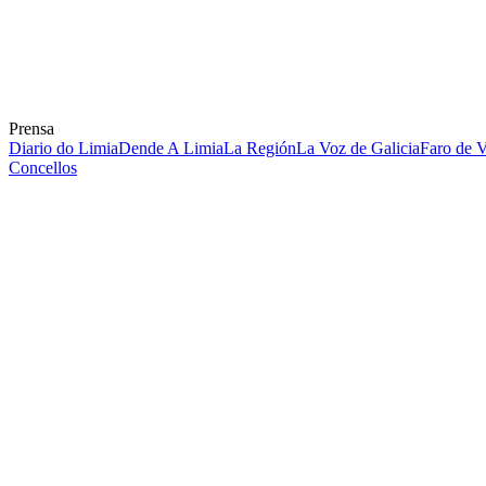
Prensa
Diario do Limia
Dende A Limia
La Región
La Voz de Galicia
Faro de 
Concellos