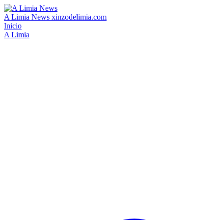
A Limia News
xinzodelimia.com
Inicio
A Limia