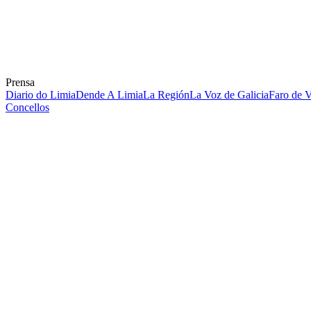
Prensa
Diario do Limia
Dende A Limia
La Región
La Voz de Galicia
Faro de 
Concellos