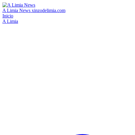
A Limia News
xinzodelimia.com
Inicio
A Limia