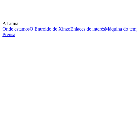
A Limia
Onde estamos
O Entroido de Xinzo
Enlaces de interés
Máquina do temp
Prensa