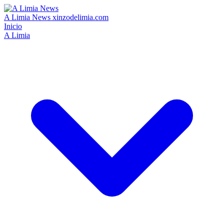
A Limia News
xinzodelimia.com
Inicio
A Limia