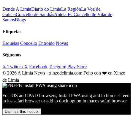
Dende A Limia
Diario do Limia
La Región
La Voz de
Galicia
Concello de Sandiás
Antela FC
Concello de Vilar de
Santos
Blogs
Etiquetas
Esquelas
Concello
Entroido
Novas
Séguenos
𝕏 Twitter / X
Facebook
Telegram
Play Store
© 2026 A Limia News · xinzodelimia.com
Feito con ❤️ en Xinzo
de Limia
For IOS and IPAD browsers, Install PWA using add to home screen
in ios safari browser or add to dock option in macos safari browser
Dismiss this notice.