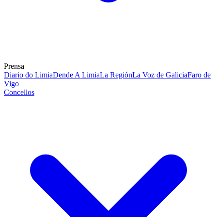
Prensa
Diario do Limia
Dende A Limia
La Región
La Voz de Galicia
Faro de
Vigo
Concellos