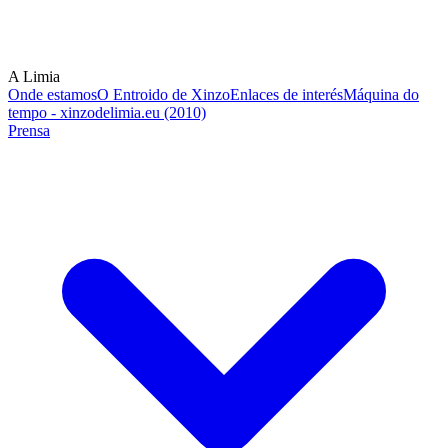
A Limia
Onde estamos
O Entroido de Xinzo
Enlaces de interés
Máquina do
tempo - xinzodelimia.eu (2010)
Prensa