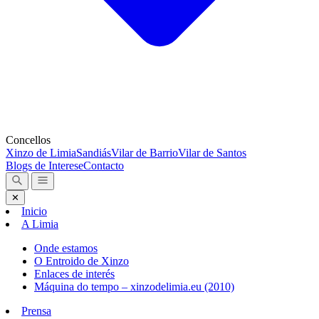
Concellos
Xinzo de Limia
Sandiás
Vilar de Barrio
Vilar de Santos
Blogs de Interese
Contacto
✕
Inicio
A Limia
Onde estamos
O Entroido de Xinzo
Enlaces de interés
Máquina do tempo – xinzodelimia.eu (2010)
Prensa