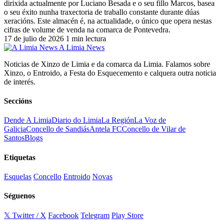
dirixida actualmente por Luciano Besada e o seu fillo Marcos, basea
o seu éxito nunha traxectoria de traballo constante durante dúas
xeracións. Este almacén é, na actualidade, o único que opera nestas
cifras de volume de venda na comarca de Pontevedra.
17 de julio de 2026
1 min lectura
A Limia News
Noticias de Xinzo de Limia e da comarca da Limia. Falamos sobre
Xinzo, o Entroido, a Festa do Esquecemento e calquera outra noticia
de interés.
Seccións
Dende A Limia
Diario do Limia
La Región
La Voz de
Galicia
Concello de Sandiás
Antela FC
Concello de Vilar de
Santos
Blogs
Etiquetas
Esquelas
Concello
Entroido
Novas
Séguenos
𝕏 Twitter / X
Facebook
Telegram
Play Store