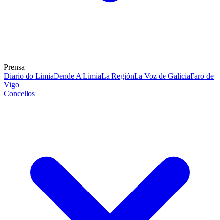
Prensa
Diario do Limia
Dende A Limia
La Región
La Voz de Galicia
Faro de
Vigo
Concellos