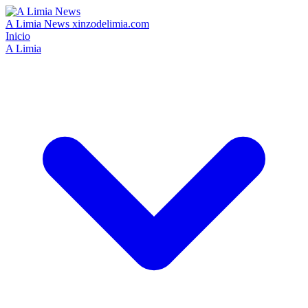
A Limia News
xinzodelimia.com
Inicio
A Limia