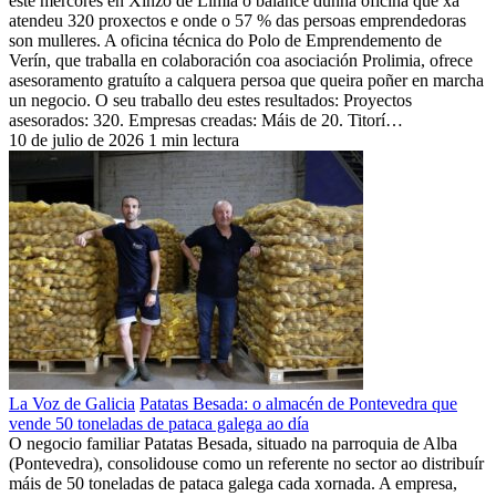
este mércores en Xinzo de Limia o balance dunha oficina que xa
atendeu 320 proxectos e onde o 57 % das persoas emprendedoras
son mulleres. A oficina técnica do Polo de Emprendemento de
Verín, que traballa en colaboración coa asociación Prolimia, ofrece
asesoramento gratuíto a calquera persoa que queira poñer en marcha
un negocio. O seu traballo deu estes resultados: Proyectos
asesorados: 320. Empresas creadas: Máis de 20. Titorí…
10 de julio de 2026
1 min lectura
La Voz de Galicia
Patatas Besada: o almacén de Pontevedra que
vende 50 toneladas de pataca galega ao día
O negocio familiar Patatas Besada, situado na parroquia de Alba
(Pontevedra), consolidouse como un referente no sector ao distribuír
máis de 50 toneladas de pataca galega cada xornada. A empresa,