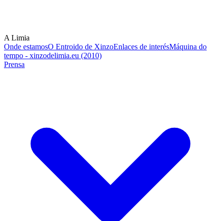
A Limia
Onde estamos
O Entroido de Xinzo
Enlaces de interés
Máquina do
tempo - xinzodelimia.eu (2010)
Prensa