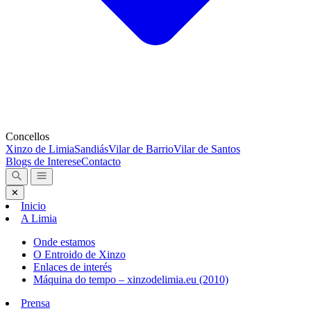
Concellos
Xinzo de Limia
Sandiás
Vilar de Barrio
Vilar de Santos
Blogs de Interese
Contacto
✕
Inicio
A Limia
Onde estamos
O Entroido de Xinzo
Enlaces de interés
Máquina do tempo – xinzodelimia.eu (2010)
Prensa