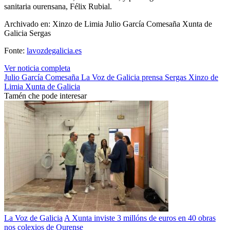
sanitaria ourensana, Félix Rubial.
Archivado en: Xinzo de Limia Julio García Comesaña Xunta de
Galicia Sergas
Fonte:
lavozdegalicia.es
Ver noticia completa
Julio García Comesaña
La Voz de Galicia
prensa
Sergas
Xinzo de
Limia
Xunta de Galicia
Tamén che pode interesar
La Voz de Galicia
A Xunta inviste 3 millóns de euros en 40 obras
nos colexios de Ourense