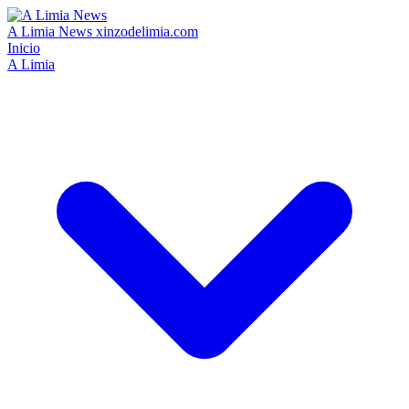
A Limia News
xinzodelimia.com
Inicio
A Limia