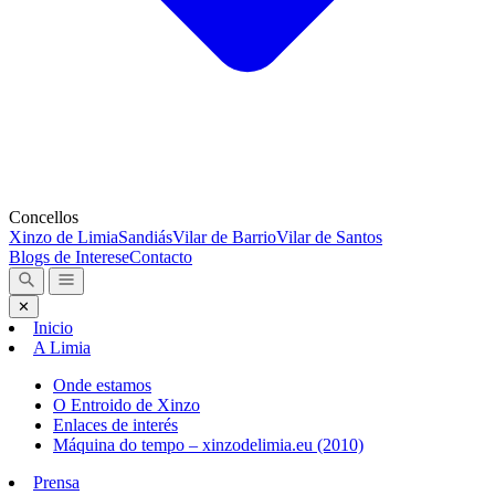
Concellos
Xinzo de Limia
Sandiás
Vilar de Barrio
Vilar de Santos
Blogs de Interese
Contacto
✕
Inicio
A Limia
Onde estamos
O Entroido de Xinzo
Enlaces de interés
Máquina do tempo – xinzodelimia.eu (2010)
Prensa