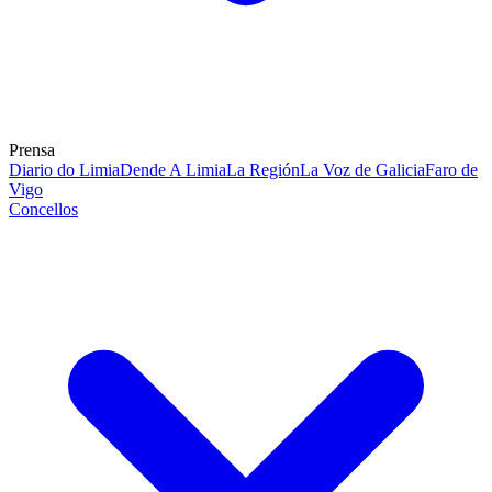
Prensa
Diario do Limia
Dende A Limia
La Región
La Voz de Galicia
Faro de
Vigo
Concellos