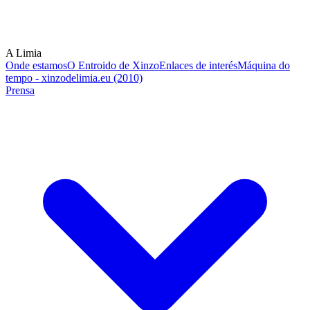
A Limia
Onde estamos
O Entroido de Xinzo
Enlaces de interés
Máquina do
tempo - xinzodelimia.eu (2010)
Prensa