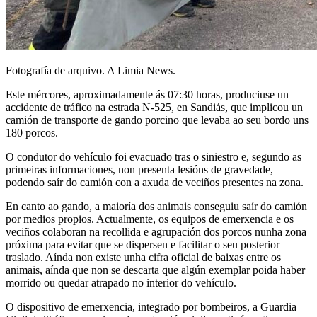
Fotografía de arquivo. A Limia News.
Este mércores, aproximadamente ás 07:30 horas, produciuse un
accidente de tráfico na estrada N-525, en Sandiás, que implicou un
camión de transporte de gando porcino que levaba ao seu bordo uns
180 porcos.
O condutor do vehículo foi evacuado tras o siniestro e, segundo as
primeiras informaciones, non presenta lesións de gravedade,
podendo saír do camión con a axuda de veciños presentes na zona.
En canto ao gando, a maioría dos animais conseguiu saír do camión
por medios propios. Actualmente, os equipos de emerxencia e os
veciños colaboran na recollida e agrupación dos porcos nunha zona
próxima para evitar que se dispersen e facilitar o seu posterior
traslado. Aínda non existe unha cifra oficial de baixas entre os
animais, aínda que non se descarta que algún exemplar poida haber
morrido ou quedar atrapado no interior do vehículo.
O dispositivo de emerxencia, integrado por bombeiros, a Guardia