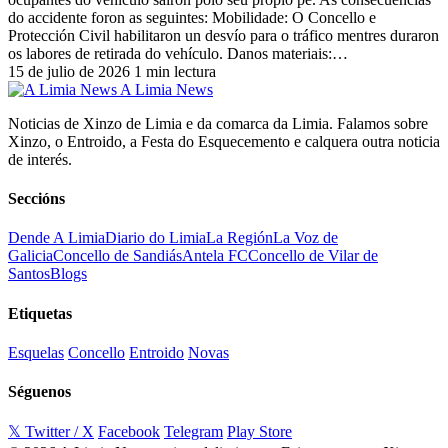
do accidente foron as seguintes: Mobilidade: O Concello e
Protección Civil habilitaron un desvío para o tráfico mentres duraron
os labores de retirada do vehículo. Danos materiais:…
15 de julio de 2026
1 min lectura
A Limia News
Noticias de Xinzo de Limia e da comarca da Limia. Falamos sobre
Xinzo, o Entroido, a Festa do Esquecemento e calquera outra noticia
de interés.
Seccións
Dende A Limia
Diario do Limia
La Región
La Voz de
Galicia
Concello de Sandiás
Antela FC
Concello de Vilar de
Santos
Blogs
Etiquetas
Esquelas
Concello
Entroido
Novas
Séguenos
𝕏 Twitter / X
Facebook
Telegram
Play Store