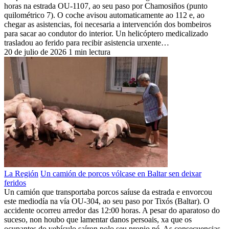
horas na estrada OU-1107, ao seu paso por Chamosiños (punto
quilométrico 7). O coche avisou automaticamente ao 112 e, ao
chegar as asistencias, foi necesaria a intervención dos bombeiros
para sacar ao condutor do interior. Un helicóptero medicalizado
trasladou ao ferido para recibir asistencia urxente…
20 de julio de 2026
1 min lectura
La Región
Un camión de porcos vólcase en Baltar sen deixar
feridos
Un camión que transportaba porcos saíuse da estrada e envorcou
este mediodía na vía OU-304, ao seu paso por Tixós (Baltar). O
accidente ocorreu arredor das 12:00 horas. A pesar do aparatoso do
suceso, non houbo que lamentar danos persoais, xa que os
ocupantes do vehículo saíron polo seu propio pé. As consecuencias