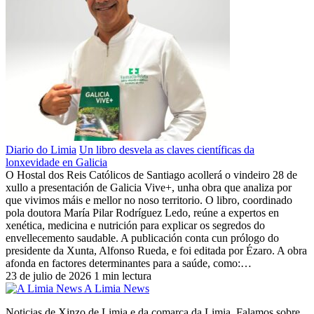
Diario do Limia
Un libro desvela as claves científicas da
lonxevidade en Galicia
O Hostal dos Reis Católicos de Santiago acollerá o vindeiro 28 de
xullo a presentación de Galicia Vive+, unha obra que analiza por
que vivimos máis e mellor no noso territorio. O libro, coordinado
pola doutora María Pilar Rodríguez Ledo, reúne a expertos en
xenética, medicina e nutrición para explicar os segredos do
envellecemento saudable. A publicación conta cun prólogo do
presidente da Xunta, Alfonso Rueda, e foi editada por Ézaro. A obra
afonda en factores determinantes para a saúde, como:…
23 de julio de 2026
1 min lectura
A Limia News
Noticias de Xinzo de Limia e da comarca da Limia. Falamos sobre