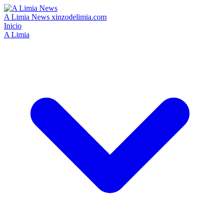
A Limia News
xinzodelimia.com
Inicio
A Limia