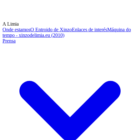
A Limia
Onde estamos
O Entroido de Xinzo
Enlaces de interés
Máquina do
tempo - xinzodelimia.eu (2010)
Prensa