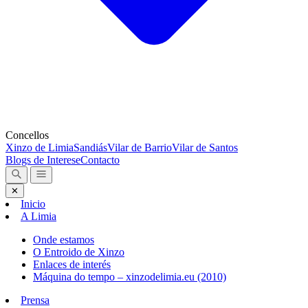
Concellos
Xinzo de Limia
Sandiás
Vilar de Barrio
Vilar de Santos
Blogs de Interese
Contacto
✕
Inicio
A Limia
Onde estamos
O Entroido de Xinzo
Enlaces de interés
Máquina do tempo – xinzodelimia.eu (2010)
Prensa