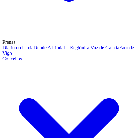
Prensa
Diario do Limia
Dende A Limia
La Región
La Voz de Galicia
Faro de
Vigo
Concellos