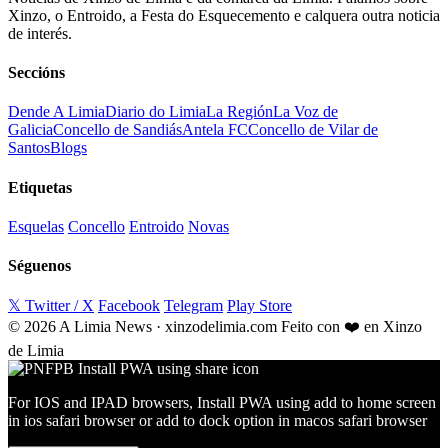
Xinzo, o Entroido, a Festa do Esquecemento e calquera outra noticia
de interés.
Seccións
Dende A Limia
Diario do Limia
La Región
La Voz de
Galicia
Concello de Sandiás
Antela FC
Concello de Vilar de
Santos
Blogs
Etiquetas
Esquelas
Concello
Entroido
Novas
Séguenos
𝕏 Twitter / X
Facebook
Telegram
Play Store
© 2026 A Limia News · xinzodelimia.com
Feito con ❤️ en Xinzo
de Limia
For IOS and IPAD browsers, Install PWA using add to home screen
in ios safari browser or add to dock option in macos safari browser