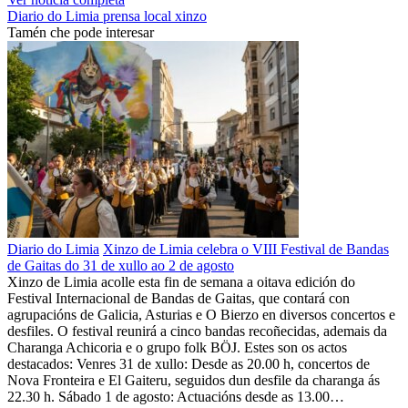
Diario do Limia
prensa local
xinzo
Tamén che pode interesar
Diario do Limia
Xinzo de Limia celebra o VIII Festival de Bandas
de Gaitas do 31 de xullo ao 2 de agosto
Xinzo de Limia acolle esta fin de semana a oitava edición do
Festival Internacional de Bandas de Gaitas, que contará con
agrupacións de Galicia, Asturias e O Bierzo en diversos concertos e
desfiles. O festival reunirá a cinco bandas recoñecidas, ademais da
Charanga Achicoria e o grupo folk BÖJ. Estes son os actos
destacados: Venres 31 de xullo: Desde as 20.00 h, concertos de
Nova Fronteira e El Gaiteru, seguidos dun desfile da charanga ás
22.30 h. Sábado 1 de agosto: Actuacións desde as 13.00…