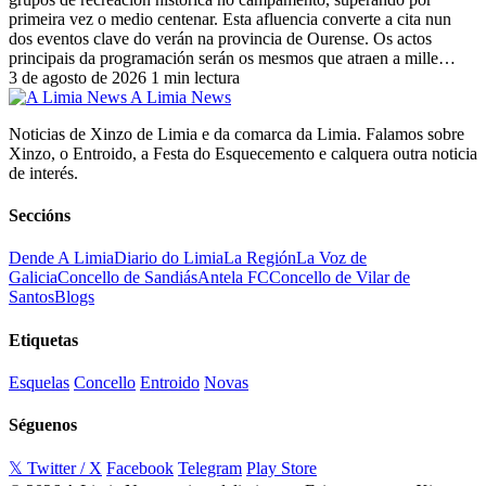
primeira vez o medio centenar. Esta afluencia converte a cita nun
dos eventos clave do verán na provincia de Ourense. Os actos
principais da programación serán os mesmos que atraen a mille…
3 de agosto de 2026
1 min lectura
A Limia News
Noticias de Xinzo de Limia e da comarca da Limia. Falamos sobre
Xinzo, o Entroido, a Festa do Esquecemento e calquera outra noticia
de interés.
Seccións
Dende A Limia
Diario do Limia
La Región
La Voz de
Galicia
Concello de Sandiás
Antela FC
Concello de Vilar de
Santos
Blogs
Etiquetas
Esquelas
Concello
Entroido
Novas
Séguenos
𝕏 Twitter / X
Facebook
Telegram
Play Store