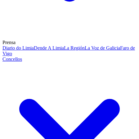
Prensa
Diario do Limia
Dende A Limia
La Región
La Voz de Galicia
Faro de
Vigo
Concellos