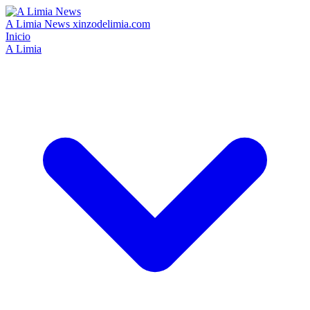
A Limia News
xinzodelimia.com
Inicio
A Limia