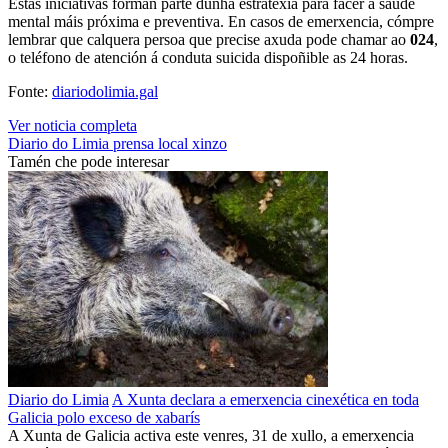
Estas iniciativas forman parte dunha estratexia para facer a saúde
mental máis próxima e preventiva. En casos de emerxencia, cómpre
lembrar que calquera persoa que precise axuda pode chamar ao
024
,
o teléfono de atención á conduta suicida dispoñible as 24 horas.
Fonte:
diariodolimia.gal
Ver noticia completa
Diario do Limia
prensa local
xinzo
Tamén che pode interesar
Diario do Limia
A Xunta declara a emerxencia cinexética en toda
Galicia polo exceso de xabarís
A Xunta de Galicia activa este venres, 31 de xullo, a emerxencia