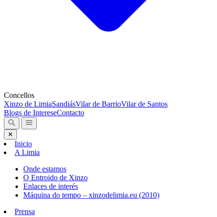
Concellos
Xinzo de Limia
Sandiás
Vilar de Barrio
Vilar de Santos
Blogs de Interese
Contacto
✕
Inicio
A Limia
Onde estamos
O Entroido de Xinzo
Enlaces de interés
Máquina do tempo – xinzodelimia.eu (2010)
Prensa