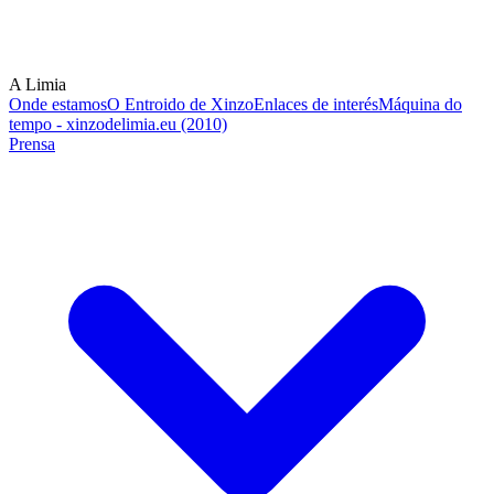
A Limia
Onde estamos
O Entroido de Xinzo
Enlaces de interés
Máquina do
tempo - xinzodelimia.eu (2010)
Prensa