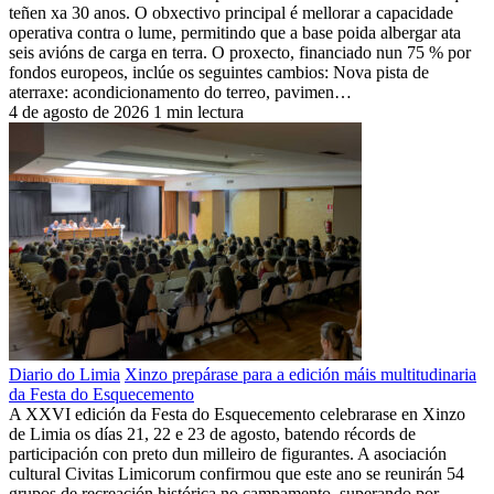
teñen xa 30 anos. O obxectivo principal é mellorar a capacidade
operativa contra o lume, permitindo que a base poida albergar ata
seis avións de carga en terra. O proxecto, financiado nun 75 % por
fondos europeos, inclúe os seguintes cambios: Nova pista de
aterraxe: acondicionamento do terreo, pavimen…
4 de agosto de 2026
1 min lectura
Diario do Limia
Xinzo prepárase para a edición máis multitudinaria
da Festa do Esquecemento
A XXVI edición da Festa do Esquecemento celebrarase en Xinzo
de Limia os días 21, 22 e 23 de agosto, batendo récords de
participación con preto dun milleiro de figurantes. A asociación
cultural Civitas Limicorum confirmou que este ano se reunirán 54
grupos de recreación histórica no campamento, superando por