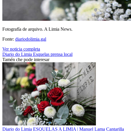
Fotografía de arquivo. A Limia News.
Fonte:
diariodolimia.gal
Ver noticia completa
Diario do Limia
Esquelas
prensa local
Tamén che pode interesar
Diario do Limia
ESQUELAS A LIMIA | Manuel Lama Cantarilla