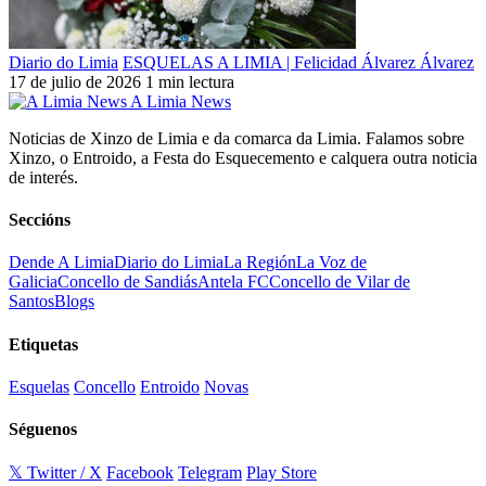
Diario do Limia
ESQUELAS A LIMIA | Felicidad Álvarez Álvarez
17 de julio de 2026
1 min lectura
A Limia News
Noticias de Xinzo de Limia e da comarca da Limia. Falamos sobre
Xinzo, o Entroido, a Festa do Esquecemento e calquera outra noticia
de interés.
Seccións
Dende A Limia
Diario do Limia
La Región
La Voz de
Galicia
Concello de Sandiás
Antela FC
Concello de Vilar de
Santos
Blogs
Etiquetas
Esquelas
Concello
Entroido
Novas
Séguenos
𝕏 Twitter / X
Facebook
Telegram
Play Store