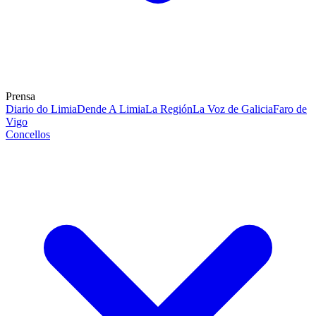
Prensa
Diario do Limia
Dende A Limia
La Región
La Voz de Galicia
Faro de
Vigo
Concellos