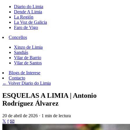
Diario do Limia
Dende A Limia
La Región
La Voz de Galicia
Faro de Vigo
Concellos
Xinzo de Limia
Sandiás
Vilar de Barrio
Vilar de Santos
Blogs de Interese
Contacto
← Volver
Diario do Limia
ESQUELAS A LIMIA | Antonio
Rodríguez Álvarez
20 de abril de 2026 · 1 min de lectura
𝕏
f
📧