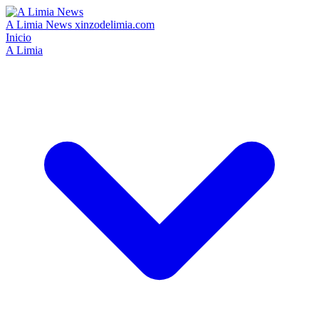
A Limia News
xinzodelimia.com
Inicio
A Limia