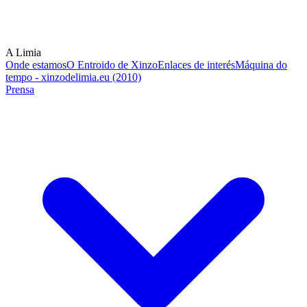
A Limia
Onde estamos
O Entroido de Xinzo
Enlaces de interés
Máquina do
tempo - xinzodelimia.eu (2010)
Prensa