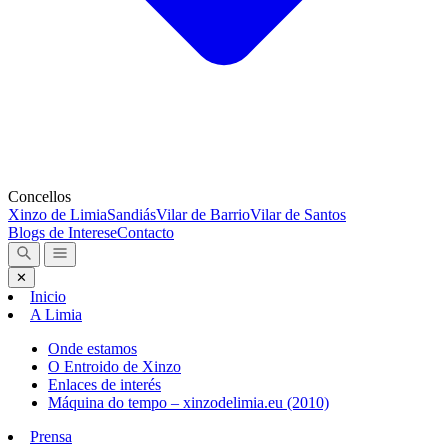
Concellos
Xinzo de Limia
Sandiás
Vilar de Barrio
Vilar de Santos
Blogs de Interese
Contacto
✕
Inicio
A Limia
Onde estamos
O Entroido de Xinzo
Enlaces de interés
Máquina do tempo – xinzodelimia.eu (2010)
Prensa