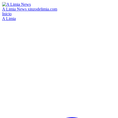
A Limia News
xinzodelimia.com
Inicio
A Limia