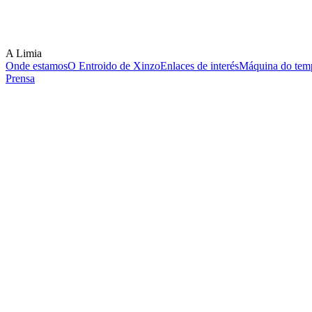
A Limia
Onde estamos
O Entroido de Xinzo
Enlaces de interés
Máquina do temp
Prensa