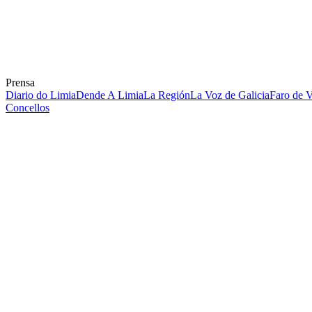
Prensa
Diario do Limia
Dende A Limia
La Región
La Voz de Galicia
Faro de 
Concellos