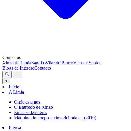
Concellos
Xinzo de Limia
Sandiás
Vilar de Barrio
Vilar de Santos
Blogs de Interese
Contacto
✕
Inicio
A Limia
Onde estamos
O Entroido de Xinzo
Enlaces de interés
Máquina do tempo – xinzodelimia.eu (2010)
Prensa