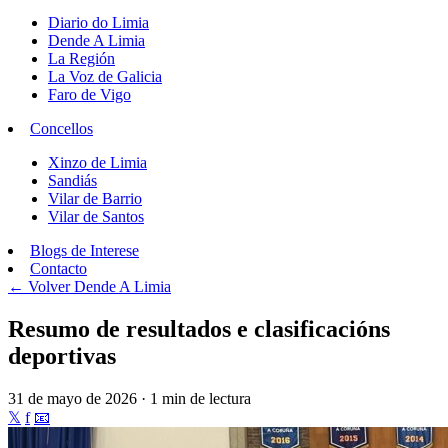
Diario do Limia
Dende A Limia
La Región
La Voz de Galicia
Faro de Vigo
Concellos
Xinzo de Limia
Sandiás
Vilar de Barrio
Vilar de Santos
Blogs de Interese
Contacto
← Volver
Dende A Limia
Resumo de resultados e clasificacións
deportivas
31 de mayo de 2026 · 1 min de lectura
𝕏
f
📧