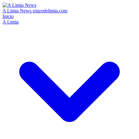
A Limia News
xinzodelimia.com
Inicio
A Limia