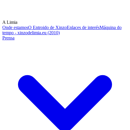
A Limia
Onde estamos
O Entroido de Xinzo
Enlaces de interés
Máquina do
tempo - xinzodelimia.eu (2010)
Prensa