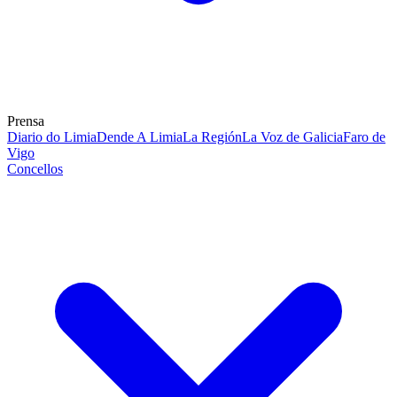
Prensa
Diario do Limia
Dende A Limia
La Región
La Voz de Galicia
Faro de
Vigo
Concellos