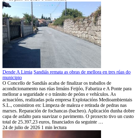
Dende A Limia
Sandiás remata as obras de mellora en tres rúas do
municipio
O Concello de Sandiás acaba de finalizar os traballos de
acondicionamento nas rúas Irmáns Feijóo, Fabariza e A Ponte para
mellorar a seguridade e o tránsito de peóns e vehículos. As
actuacións, realizadas pola empresa Explotacións Medioambientais
S.L., consistiron en: Limpeza de maleza e retirada de pedras nas
marxes. Reparación de fochancas (bacheo). Aplicación dunha dobre
capa de asfalto para suavizar o pavimento. O proxecto tivo un custo
total de 25.397,23 euros, financiados da seguinte …
24 de julio de 2026
1 min lectura