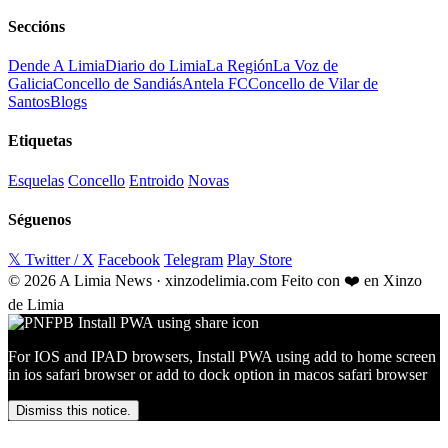
Seccións
Dende A Limia
Diario do Limia
La Región
La Voz de
Galicia
Concello de Sandiás
Antela FC
Concello de Vilar de
Santos
Blogs
Etiquetas
Esquelas
Concello
Entroido
Novas
Séguenos
𝕏 Twitter / X
Facebook
Telegram
Play Store
© 2026 A Limia News · xinzodelimia.com
Feito con ❤️ en Xinzo
de Limia
For IOS and IPAD browsers, Install PWA using add to home screen
in ios safari browser or add to dock option in macos safari browser
Dismiss this notice.