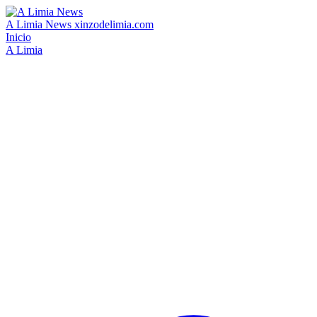
A Limia News
xinzodelimia.com
Inicio
A Limia