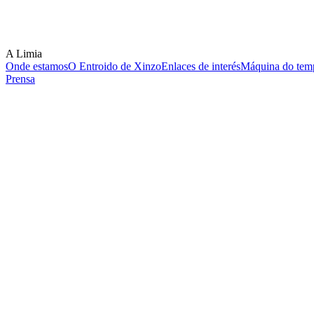
A Limia
Onde estamos
O Entroido de Xinzo
Enlaces de interés
Máquina do temp
Prensa