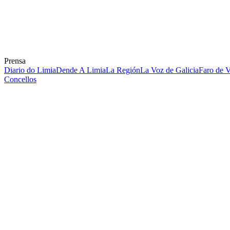
Prensa
Diario do Limia
Dende A Limia
La Región
La Voz de Galicia
Faro de 
Concellos