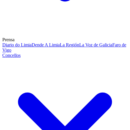
Prensa
Diario do Limia
Dende A Limia
La Región
La Voz de Galicia
Faro de
Vigo
Concellos