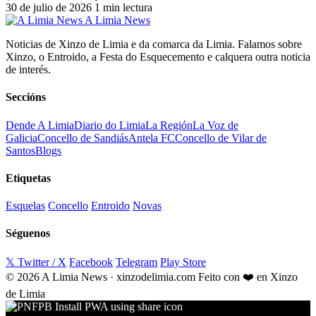
30 de julio de 2026
1 min lectura
A Limia News
Noticias de Xinzo de Limia e da comarca da Limia. Falamos sobre
Xinzo, o Entroido, a Festa do Esquecemento e calquera outra noticia
de interés.
Seccións
Dende A Limia
Diario do Limia
La Región
La Voz de
Galicia
Concello de Sandiás
Antela FC
Concello de Vilar de
Santos
Blogs
Etiquetas
Esquelas
Concello
Entroido
Novas
Séguenos
𝕏 Twitter / X
Facebook
Telegram
Play Store
© 2026 A Limia News · xinzodelimia.com
Feito con ❤️ en Xinzo
de Limia