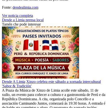
Fonte:
dendealimia.com
Ver noticia completa
Dende a Limia
prensa local
Tamén che pode interesar
Dende A Limia
Xinzo celebra este sábado a xornada intercultural
'Sabor & Tradición'
A Praza da Música de Xinzo de Limia acolle este sábado, 11 de
xullo, un evento para coñecer a cultura e a gastronomía de Perú e da
República Dominicana. A cita, organizada polo Concello e a
asociación Caminando Juntos, comezará ás 19:30 horas. A entrada é
de balde ata completar o aforo. O programa da xornada inclúe: