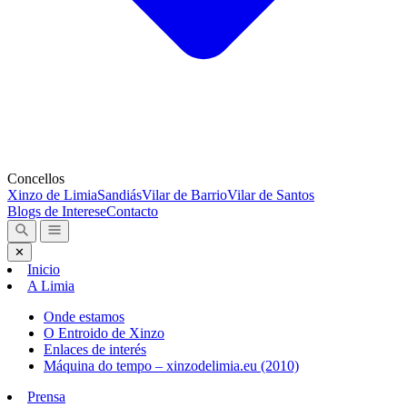
Concellos
Xinzo de Limia
Sandiás
Vilar de Barrio
Vilar de Santos
Blogs de Interese
Contacto
✕
Inicio
A Limia
Onde estamos
O Entroido de Xinzo
Enlaces de interés
Máquina do tempo – xinzodelimia.eu (2010)
Prensa