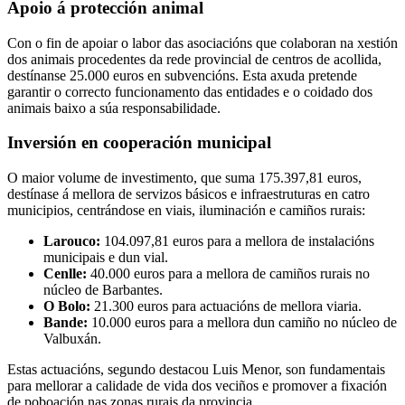
Apoio á protección animal
Con o fin de apoiar o labor das asociacións que colaboran na xestión
dos animais procedentes da rede provincial de centros de acollida,
destínanse 25.000 euros en subvencións. Esta axuda pretende
garantir o correcto funcionamento das entidades e o coidado dos
animais baixo a súa responsabilidade.
Inversión en cooperación municipal
O maior volume de investimento, que suma 175.397,81 euros,
destínase á mellora de servizos básicos e infraestruturas en catro
municipios, centrándose en viais, iluminación e camiños rurais:
Larouco:
104.097,81 euros para a mellora de instalacións
municipais e dun vial.
Cenlle:
40.000 euros para a mellora de camiños rurais no
núcleo de Barbantes.
O Bolo:
21.300 euros para actuacións de mellora viaria.
Bande:
10.000 euros para a mellora dun camiño no núcleo de
Valbuxán.
Estas actuacións, segundo destacou Luis Menor, son fundamentais
para mellorar a calidade de vida dos veciños e promover a fixación
de poboación nas zonas rurais da provincia.