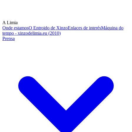
A Limia
Onde estamos
O Entroido de Xinzo
Enlaces de interés
Máquina do
tempo - xinzodelimia.eu (2010)
Prensa