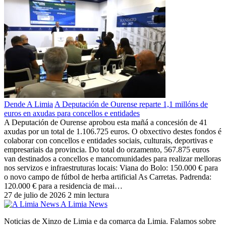
Dende A Limia
A Deputación de Ourense reparte 1,1 millóns de
euros en axudas para concellos e entidades
A Deputación de Ourense aprobou esta mañá a concesión de 41
axudas por un total de 1.106.725 euros. O obxectivo destes fondos é
colaborar con concellos e entidades sociais, culturais, deportivas e
empresariais da provincia. Do total do orzamento, 567.875 euros
van destinados a concellos e mancomunidades para realizar melloras
nos servizos e infraestruturas locais: Viana do Bolo: 150.000 € para
o novo campo de fútbol de herba artificial As Carretas. Padrenda:
120.000 € para a residencia de mai…
27 de julio de 2026
2 min lectura
A Limia News
Noticias de Xinzo de Limia e da comarca da Limia. Falamos sobre