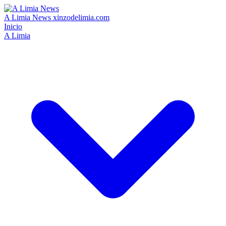
A Limia News
xinzodelimia.com
Inicio
A Limia