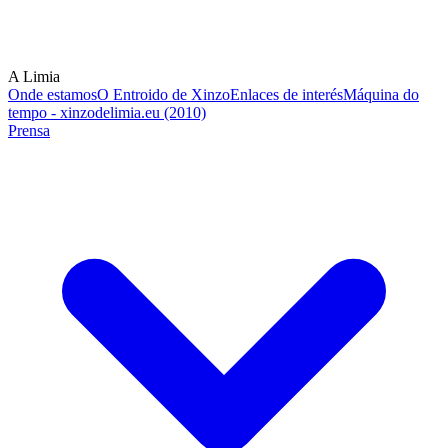
A Limia
Onde estamos
O Entroido de Xinzo
Enlaces de interés
Máquina do
tempo - xinzodelimia.eu (2010)
Prensa