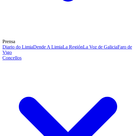
Prensa
Diario do Limia
Dende A Limia
La Región
La Voz de Galicia
Faro de
Vigo
Concellos