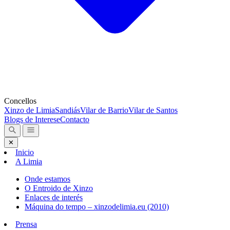
Concellos
Xinzo de Limia
Sandiás
Vilar de Barrio
Vilar de Santos
Blogs de Interese
Contacto
✕
Inicio
A Limia
Onde estamos
O Entroido de Xinzo
Enlaces de interés
Máquina do tempo – xinzodelimia.eu (2010)
Prensa