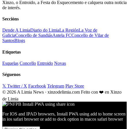
Xinzo, o Entroido, a Festa do Esquecemento e calquera outra noticia
de interés.
Seccións
Dende A Limia
Diario do Limia
La Región
La Voz de
Galicia
Concello de Sandiás
Antela FC
Concello de Vilar de
Santos
Blogs
Etiquetas
Esquelas
Concello
Entroido
Novas
Séguenos
𝕏 Twitter / X
Facebook
Telegram
Play Store
© 2026 A Limia News · xinzodelimia.com
Feito con ❤️ en Xinzo
de Limia
For IOS and IPAD browsers, Install PWA using add to home screen
in ios safari browser or add to dock option in macos safari browser