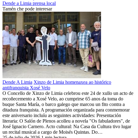
Dende a Limia
prensa local
Tamén che pode interesar
Dende A Limia
Xinzo de Limia homenaxea ao histórico
antifranquista Xosé Velo
O Concello de Xinzo de Limia celebrou este 24 de xullo un acto de
recoñecemento a Xosé Velo, ao cumprirse 65 anos da toma do
buque Santa María, o barco galego que marcou un fito contra a
ditadura franquista. A programación organizada para conmemorar
este aniversario incluíu as seguintes actividades: Presentación
literaria: O Salón de Plenos acolleu a novela "Os fabuladores", de
José Ignacio Carnero. Acto cultural: Na Casa da Cultura tivo lugar
un recital musical a cargo de Moisés Quintas. Do…
25 de julio de 2026
1 min lectura