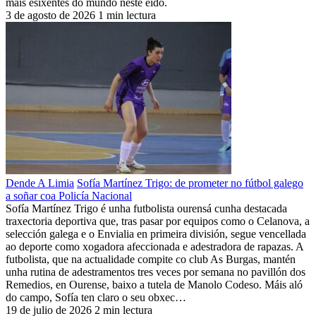
máis esixentes do mundo neste eido.
3 de agosto de 2026
1 min lectura
Dende A Limia
Sofía Martínez Trigo: de prometer no fútbol galego
a soñar coa Policía Nacional
Sofía Martínez Trigo é unha futbolista ourensá cunha destacada
traxectoria deportiva que, tras pasar por equipos como o Celanova, a
selección galega e o Envialia en primeira división, segue vencellada
ao deporte como xogadora afeccionada e adestradora de rapazas. A
futbolista, que na actualidade compite co club As Burgas, mantén
unha rutina de adestramentos tres veces por semana no pavillón dos
Remedios, en Ourense, baixo a tutela de Manolo Codeso. Máis aló
do campo, Sofía ten claro o seu obxec…
19 de julio de 2026
2 min lectura