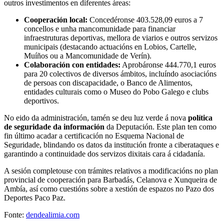
outros investimentos en diferentes áreas:
Cooperación local:
Concedéronse 403.528,09 euros a 7
concellos e unha mancomunidade para financiar
infraestruturas deportivas, mellora de viarios e outros servizos
municipais (destacando actuacións en Lobios, Cartelle,
Muíños ou a Mancomunidade de Verín).
Colaboración con entidades:
Aprobáronse 444.770,1 euros
para 20 colectivos de diversos ámbitos, incluíndo asociacións
de persoas con discapacidade, o Banco de Alimentos,
entidades culturais como o Museo do Pobo Galego e clubs
deportivos.
No eido da administración, tamén se deu luz verde á nova
política
de seguridade da información
da Deputación. Este plan ten como
fin último acadar a certificación no Esquema Nacional de
Seguridade, blindando os datos da institución fronte a ciberataques e
garantindo a continuidade dos servizos dixitais cara á cidadanía.
A sesión completouse con trámites relativos a modificacións no plan
provincial de cooperación para Barbadás, Celanova e Xunqueira de
Ambía, así como cuestións sobre a xestión de espazos no Pazo dos
Deportes Paco Paz.
Fonte:
dendealimia.com