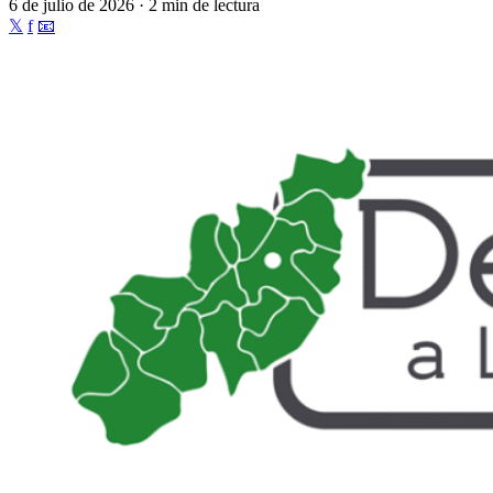
6 de julio de 2026 · 2 min de lectura
𝕏
f
📧