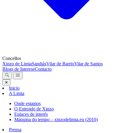
Concellos
Xinzo de Limia
Sandiás
Vilar de Barrio
Vilar de Santos
Blogs de Interese
Contacto
✕
Inicio
A Limia
Onde estamos
O Entroido de Xinzo
Enlaces de interés
Máquina do tempo – xinzodelimia.eu (2010)
Prensa