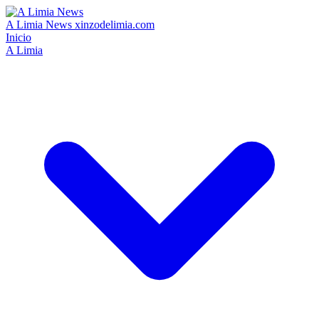
A Limia News
xinzodelimia.com
Inicio
A Limia