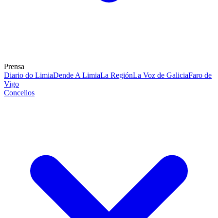
Prensa
Diario do Limia
Dende A Limia
La Región
La Voz de Galicia
Faro de
Vigo
Concellos