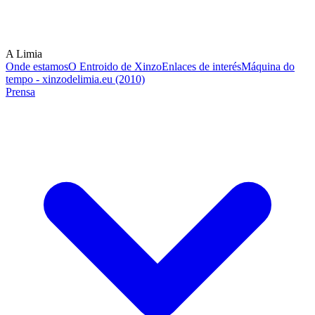
A Limia
Onde estamos
O Entroido de Xinzo
Enlaces de interés
Máquina do
tempo - xinzodelimia.eu (2010)
Prensa