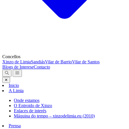
Concellos
Xinzo de Limia
Sandiás
Vilar de Barrio
Vilar de Santos
Blogs de Interese
Contacto
✕
Inicio
A Limia
Onde estamos
O Entroido de Xinzo
Enlaces de interés
Máquina do tempo – xinzodelimia.eu (2010)
Prensa