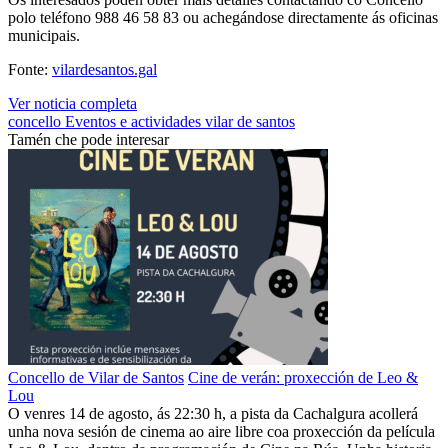
polo teléfono 988 46 58 83 ou achegándose directamente ás oficinas
municipais.
Fonte:
vilardesantos.gal
Ver noticia completa
concello
Eventos e actividades
vilar de santos
Tamén che pode interesar
Concello de Vilar de Santos
Cine de verán: proxección de Leo &
Lou
O venres 14 de agosto, ás 22:30 h, a pista da Cachalgura acollerá
unha nova sesión de cinema ao aire libre coa proxección da película