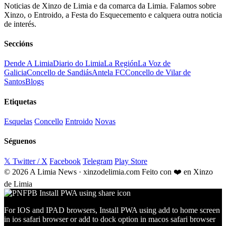
Noticias de Xinzo de Limia e da comarca da Limia. Falamos sobre
Xinzo, o Entroido, a Festa do Esquecemento e calquera outra noticia
de interés.
Seccións
Dende A Limia
Diario do Limia
La Región
La Voz de
Galicia
Concello de Sandiás
Antela FC
Concello de Vilar de
Santos
Blogs
Etiquetas
Esquelas
Concello
Entroido
Novas
Séguenos
𝕏 Twitter / X
Facebook
Telegram
Play Store
© 2026 A Limia News · xinzodelimia.com
Feito con ❤️ en Xinzo
de Limia
For IOS and IPAD browsers, Install PWA using add to home screen
in ios safari browser or add to dock option in macos safari browser