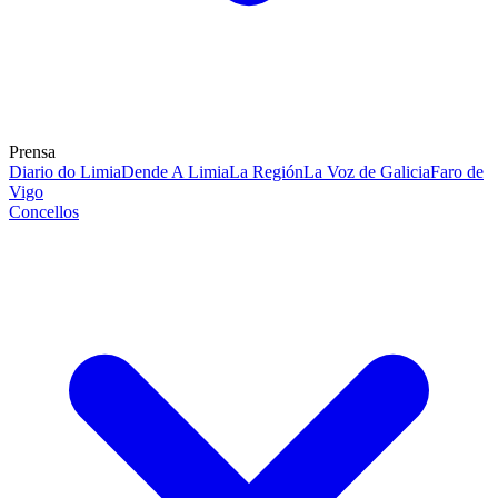
Prensa
Diario do Limia
Dende A Limia
La Región
La Voz de Galicia
Faro de
Vigo
Concellos