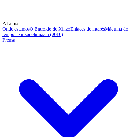
A Limia
Onde estamos
O Entroido de Xinzo
Enlaces de interés
Máquina do
tempo - xinzodelimia.eu (2010)
Prensa