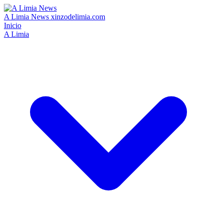
A Limia News
xinzodelimia.com
Inicio
A Limia