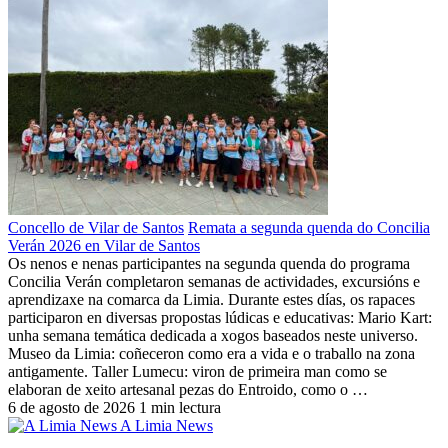
Concello de Vilar de Santos
Remata a segunda quenda do Concilia
Verán 2026 en Vilar de Santos
Os nenos e nenas participantes na segunda quenda do programa
Concilia Verán completaron semanas de actividades, excursións e
aprendizaxe na comarca da Limia. Durante estes días, os rapaces
participaron en diversas propostas lúdicas e educativas: Mario Kart:
unha semana temática dedicada a xogos baseados neste universo.
Museo da Limia: coñeceron como era a vida e o traballo na zona
antigamente. Taller Lumecu: viron de primeira man como se
elaboran de xeito artesanal pezas do Entroido, como o …
6 de agosto de 2026
1 min lectura
A Limia News