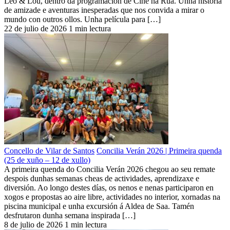
Leo & Lou, dentro da programación de Cine na Rúa. Unha historia
de amizade e aventuras inesperadas que nos convida a mirar o
mundo con outros ollos. Unha película para […]
22 de julio de 2026
1 min lectura
Concello de Vilar de Santos
Concilia Verán 2026 | Primeira quenda
(25 de xuño – 12 de xullo)
A primeira quenda do Concilia Verán 2026 chegou ao seu remate
despois dunhas semanas cheas de actividades, aprendizaxe e
diversión. Ao longo destes días, os nenos e nenas participaron en
xogos e propostas ao aire libre, actividades no interior, xornadas na
piscina municipal e unha excursión á Aldea de Saa. Tamén
desfrutaron dunha semana inspirada […]
8 de julio de 2026
1 min lectura