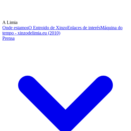
A Limia
Onde estamos
O Entroido de Xinzo
Enlaces de interés
Máquina do
tempo - xinzodelimia.eu (2010)
Prensa