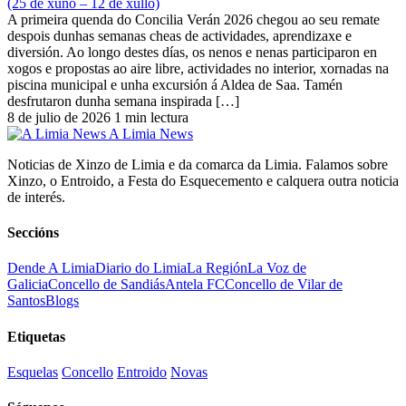
(25 de xuño – 12 de xullo)
A primeira quenda do Concilia Verán 2026 chegou ao seu remate
despois dunhas semanas cheas de actividades, aprendizaxe e
diversión. Ao longo destes días, os nenos e nenas participaron en
xogos e propostas ao aire libre, actividades no interior, xornadas na
piscina municipal e unha excursión á Aldea de Saa. Tamén
desfrutaron dunha semana inspirada […]
8 de julio de 2026
1 min lectura
A Limia News
Noticias de Xinzo de Limia e da comarca da Limia. Falamos sobre
Xinzo, o Entroido, a Festa do Esquecemento e calquera outra noticia
de interés.
Seccións
Dende A Limia
Diario do Limia
La Región
La Voz de
Galicia
Concello de Sandiás
Antela FC
Concello de Vilar de
Santos
Blogs
Etiquetas
Esquelas
Concello
Entroido
Novas