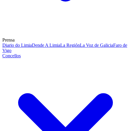
Prensa
Diario do Limia
Dende A Limia
La Región
La Voz de Galicia
Faro de
Vigo
Concellos