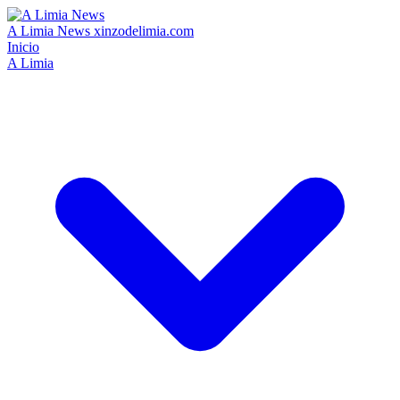
A Limia News
xinzodelimia.com
Inicio
A Limia