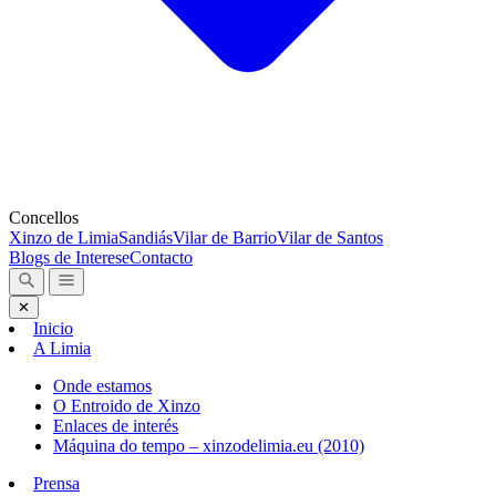
Concellos
Xinzo de Limia
Sandiás
Vilar de Barrio
Vilar de Santos
Blogs de Interese
Contacto
✕
Inicio
A Limia
Onde estamos
O Entroido de Xinzo
Enlaces de interés
Máquina do tempo – xinzodelimia.eu (2010)
Prensa