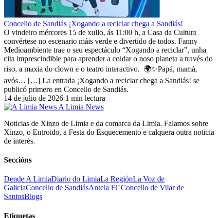
Concello de Sandiás
¡Xogando a reciclar chega a Sandiás!
O vindeiro mércores 15 de xullo, ás 11:00 h, a Casa da Cultura
convértese no escenario máis verde e divertido de todos. Fanny
Medioambiente trae o seu espectáculo “Xogando a reciclar”, unha
cita imprescindible para aprender a coidar o noso planeta a través do
riso, a maxia do clown e o teatro interactivo. 🌍✨Papá, mamá,
avós… […] La entrada ¡Xogando a reciclar chega a Sandiás! se
publicó primero en Concello de Sandiás.
14 de julio de 2026
1 min lectura
A Limia News
Noticias de Xinzo de Limia e da comarca da Limia. Falamos sobre
Xinzo, o Entroido, a Festa do Esquecemento e calquera outra noticia
de interés.
Seccións
Dende A Limia
Diario do Limia
La Región
La Voz de
Galicia
Concello de Sandiás
Antela FC
Concello de Vilar de
Santos
Blogs
Etiquetas