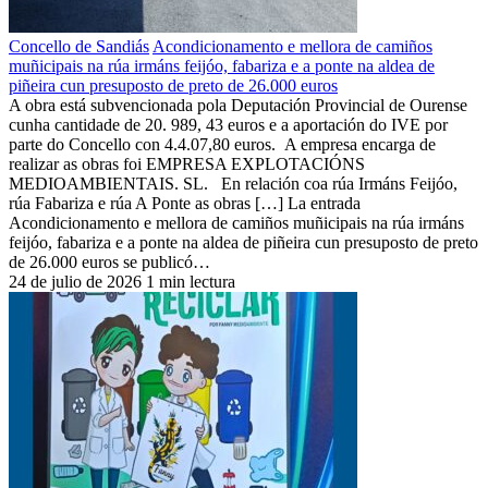
Concello de Sandiás
Acondicionamento e mellora de camiños
muñicipais na rúa irmáns feijóo, fabariza e a ponte na aldea de
piñeira cun presuposto de preto de 26.000 euros
A obra está subvencionada pola Deputación Provincial de Ourense
cunha cantidade de 20. 989, 43 euros e a aportación do IVE por
parte do Concello con 4.4.07,80 euros. A empresa encarga de
realizar as obras foi EMPRESA EXPLOTACIÓNS
MEDIOAMBIENTAIS. SL. En relación coa rúa Irmáns Feijóo,
rúa Fabariza e rúa A Ponte as obras […] La entrada
Acondicionamento e mellora de camiños muñicipais na rúa irmáns
feijóo, fabariza e a ponte na aldea de piñeira cun presuposto de preto
de 26.000 euros se publicó…
24 de julio de 2026
1 min lectura