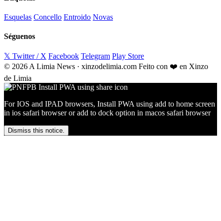
Esquelas
Concello
Entroido
Novas
Séguenos
𝕏 Twitter / X
Facebook
Telegram
Play Store
© 2026 A Limia News · xinzodelimia.com
Feito con ❤️ en Xinzo
de Limia
For IOS and IPAD browsers, Install PWA using add to home screen
in ios safari browser or add to dock option in macos safari browser
Dismiss this notice.