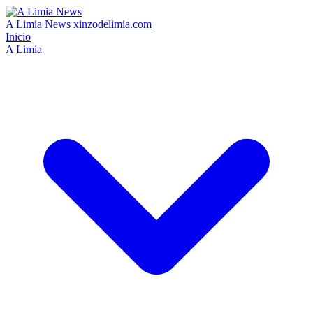
A Limia News
xinzodelimia.com
Inicio
A Limia