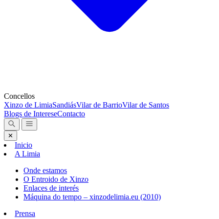
Concellos
Xinzo de Limia
Sandiás
Vilar de Barrio
Vilar de Santos
Blogs de Interese
Contacto
✕
Inicio
A Limia
Onde estamos
O Entroido de Xinzo
Enlaces de interés
Máquina do tempo – xinzodelimia.eu (2010)
Prensa