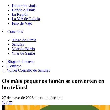
Diario do Limia
Dende A Limia
La Región
La Voz de Galicia
Faro de Vigo
Concellos
Xinzo de Limia
Sandiás
Vilar de Barrio
Vilar de Santos
Blogs de Interese
Contacto
← Volver
Concello de Sandiás
Os máis pequenos tamén se converten en
horteláns!
27 de mayo de 2026 · 1 min de lectura
𝕏
f
📧