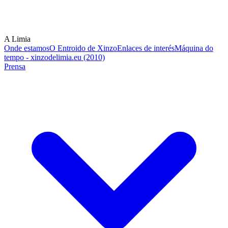
A Limia
Onde estamos
O Entroido de Xinzo
Enlaces de interés
Máquina do
tempo - xinzodelimia.eu (2010)
Prensa