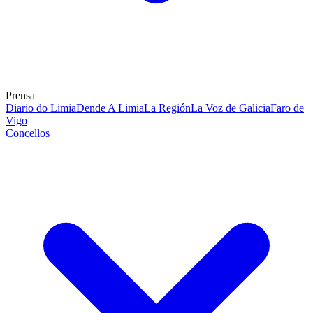
Prensa
Diario do Limia
Dende A Limia
La Región
La Voz de Galicia
Faro de
Vigo
Concellos